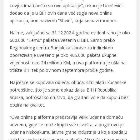
čovjek imati nešto sa ove aplikacije”, rekao je Umičević i
dodao da je u BiH ovih dana već stigla nova online
aplikacija, pod nazivom “Shein”, koja se bavi modom.
Naime, zaključno sa 31.12.2024. godine evidentirano je oko
600.000 “Temu” paketa uvezenih u BiH. Samo preko
Regionalnog centra Banjaluka Uprave za indirektno
oporezivanje uvezeno je oko 405.000 paketa ukupne
vrijednosti oko 24 miliona KM, a ova platforma je ušla na
tržište BiH tek polovinom septembra prošle godine.
Najčešće se kupovala odjeća, obuća, sitni alati i kućanske
potrepštine, što je samo dokaz da su BiH i Republika
Srpska, potrošačko društvo, da građani vole da kupuju bez
obzira na kvalitet.
“Ova online platforma predstavlja veliki udar na domaću
privredu, gdje se može kupiti sve i svašta, a pogotovo je
udar na niskoakumulativne grane industrije u koje spadaju
tekstilna industrija i industrije obuće. Ako ništa ne uradimo