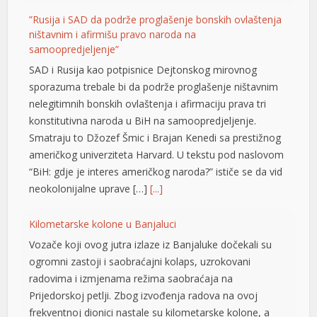
”Rusija i SAD da podrže proglašenje bonskih ovlaštenja
ništavnim i afirmišu pravo naroda na
samoopredjeljenje”
SAD i Rusija kao potpisnice Dejtonskog mirovnog
 büyüsü
sporazuma trebale bi da podrže proglašenje ništavnim
nelegitimnih bonskih ovlaštenja i afirmaciju prava tri
konstitutivna naroda u BiH na samoopredjeljenje.
Smatraju to Džozef Šmic i Brajan Kenedi sa prestižnog
američkog univerziteta Harvard. U tekstu pod naslovom
“BiH: gdje je interes američkog naroda?” ističe se da vid
neokolonijalne uprave […]
[...]
iş
Kilometarske kolone u Banjaluci
Vozače koji ovog jutra izlaze iz Banjaluke dočekali su
ogromni zastoji i saobraćajni kolaps, uzrokovani
radovima i izmjenama režima saobraćaja na
Prijedorskoj petlji. Zbog izvođenja radova na ovoj
frekventnoj dionici nastale su kilometarske kolone, a