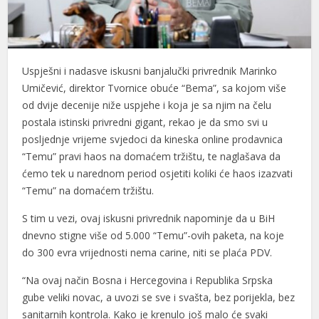
Uspješni i nadasve iskusni banjalučki privrednik Marinko
Umičević, direktor Tvornice obuće “Bema”, sa kojom više
od dvije decenije niže uspjehe i koja je sa njim na čelu
postala istinski privredni gigant, rekao je da smo svi u
posljednje vrijeme svjedoci da kineska online prodavnica
“Temu” pravi haos na domaćem tržištu, te naglašava da
ćemo tek u narednom period osjetiti koliki će haos izazvati
“Temu” na domaćem tržištu.
S tim u vezi, ovaj iskusni privrednik napominje da u BiH
dnevno stigne više od 5.000 “Temu”-ovih paketa, na koje
do 300 evra vrijednosti nema carine, niti se plaća PDV.
“Na ovaj način Bosna i Hercegovina i Republika Srpska
gube veliki novac, a uvozi se sve i svašta, bez porijekla, bez
sanitarnih kontrola. Kako je krenulo još malo će svaki