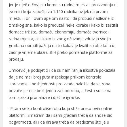
jer je riječ o čovjeku kome su radna mjesta i proizvodnja u
tvornici koja zapošljava 1.150 radnika uvijek na prvom
mjestu, i on i ovim apelom nastoji da probudi nadležne iz
zimskog sna, kako bi preduzeli neke korake i kako bi zaštitili
domaće tržište, domaću ekonomiju, domaće tvornice i
radna mjesta, ali i kako bi zbog očuvanja zdravlja svojih
građana obratili pažnju na to kakav je kvalitet robe koja u
zadnje vrijeme ulazi u BiH preko pomenute platforme za
prodaju.
Umičević je podsjetio i da su nam ranija iskustva pokazala
da je ne mali broj puta inspekcija prilikom kontrole
ispravnosti i bezbjednosti proizvoda naložila da se roba
povuče jer nije bezbjedna za upotrebu, a često su se na
tom spisku pronalazile i dječije igračke.
“Pitam se ko kontroliše robu koja stiže preko ovih online
platformi. Smatram da i sami građani treba da snose dio
odgvornosti, ali i da država treba da preduzme što je u