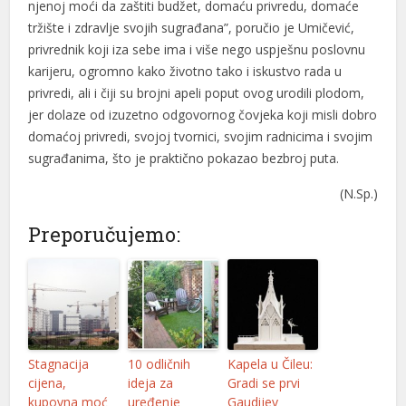
njenoj moći da zaštiti budžet, domaću privredu, domaće
tržište i zdravlje svojih sugrađana”, poručio je Umičević,
privrednik koji iza sebe ima i više nego uspješnu poslovnu
karijeru, ogromno kako životno tako i iskustvo rada u
privredi, ali i čiji su brojni apeli poput ovog urodili plodom,
jer dolaze od izuzetno odgovornog čovjeka koji misli dobro
domaćoj privredi, svojoj tvornici, svojim radnicima i svojim
sugrađanima, što je praktično pokazao bezbroj puta.
(N.Sp.)
Preporučujemo:
Stagnacija
10 odličnih
Kapela u Čileu:
cijena,
ideja za
Gradi se prvi
kupovna moć
uređenje
Gaudijev