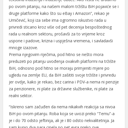
po ovom pitanju, na našem malom tržištu BiH pojaviće se i
druge platforme kako što su eBay i Amazon”, rekao je
Umičević, koji iza sebe ima ogromno iskustvo rada u
privredi sticano kroz više od pet decenija bespoštednog
rada u realnom sektoru, prošavši za to vrijeme kroz
uspone i padove, krizna i uspješna vremena, i savladavši
mnoge izazove.
Prema njegovim riječima, pod hitno se nešto mora
preduzeti po pitanju uvođenja ovakvih platformi na tržište
BiH, odnosno pod hitno se moraju primjeniti mjere po
ugledu na zemlje EU, da BiH zašititi svoje tržište i privredu
jer ovdje, kako je rekao, bez carina i PDV-a nema ni penzije
za penzionere, ni plate za državne službenike, ni plate za
realni sektor.
“Iskreno sam začuđen da nema nikakvih reakcija sa nivoa
BiH po ovom pitanju. Roba koja se uvozi preko “Temu”-a
je i do 70 odsto jeftinija, ali je i 80 odsto nekvalitetnija. Ja
sam kupio dva para cipela po pet evra preko ove