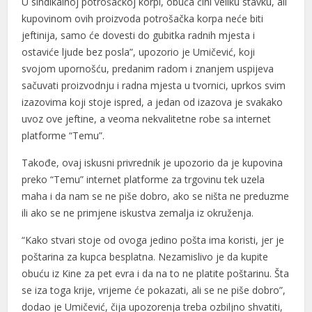
U sindikalnoj potrošačkoj korpi, obuća čini veliku stavku, ali
kupovinom ovih proizvoda potrošačka korpa neće biti
jeftinija, samo će dovesti do gubitka radnih mjesta i
ostaviće ljude bez posla”, upozorio je Umičević, koji
svojom upornošću, predanim radom i znanjem uspijeva
sačuvati proizvodnju i radna mjesta u tvornici, uprkos svim
izazovima koji stoje ispred, a jedan od izazova je svakako
uvoz ove jeftine, a veoma nekvalitetne robe sa internet
platforme “Temu”.
Takođe, ovaj iskusni privrednik je upozorio da je kupovina
preko “Temu” internet platforme za trgovinu tek uzela
maha i da nam se ne piše dobro, ako se ništa ne preduzme
ili ako se ne primjene iskustva zemalja iz okruženja.
“Kako stvari stoje od ovoga jedino pošta ima koristi, jer je
poštarina za kupca besplatna. Nezamislivo je da kupite
obuću iz Kine za pet evra i da na to ne platite poštarinu. Šta
se iza toga krije, vrijeme će pokazati, ali se ne piše dobro”,
dodao je Umičević, čija upozorenja treba ozbiljno shvatiti,