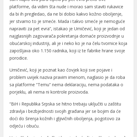
platforme, da vidim šta nude i morao sam staviti rukavice
da bi ih pregledao, da ne bi dobio kakvo kožno oboljenje,
jer stvarno to je smeće. Mada i takvo smeće je nemoguće
napraviti za pet evra”, istakao je Umičević, koji je jedan od
najglasnijih zagovarača pokretanja domaće proizvodnje u
obućarskoj industriji, ali je i neko ko je na čelu tvornice koja
zapošljava oko 1.150 radnika, koji iz te fabrike hrane svoje
porodice.
Umičević, koji je poznat kao čovjek koji sve pojave i
problem uvijek naziva pravim imenom, naglasio je da roba
sa platforme “Temu” nema deklaraciju, nema podataka o
porjeklu, ali nema ni kontrole proizvoda.
“BiH i Republika Srpska se hitno trebaju uključiti u zaštitu
zdravlja i bezbjednosti svojih građana jer se bojim da će
doći do širenja kožnih i gljivičnih oboljenja, pogotovo za
odjeću i obuću.