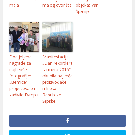
mala
malog dvorišta
objekat van
Španije
Dodijeljene
Manifestacija
nagrade za
„Dan rekordera
najljepše
farmera 2016“
fotografije:
okupila najveće
„Bemice“
proizvođače
proputovale i
mlijeka iz
zadivile Evropu
Republike
Srpske