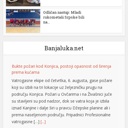
Odličan nastup: Mladi
rukometaši Srpske bili
na...
rtener
Banjaluka.net
Bukte požari kod Konjica, postoji opasnost od širenja
prema kućama
Vatrogasne ekipe od četvrtka, 6. augusta, gase požare
koji su izbili na tri lokacije uz željezničku prugu na
području Konjica. Požari u Ovčarima i na Živašnici juče
su stavljeni su pod nadzor, dok se vatra koja je izbila
iznad Kanjine i dalje širi u pravcu Džepske planine ali i
prema naseljenom području. Pripadnici Profesionalne
vatrogasne […]
[...]