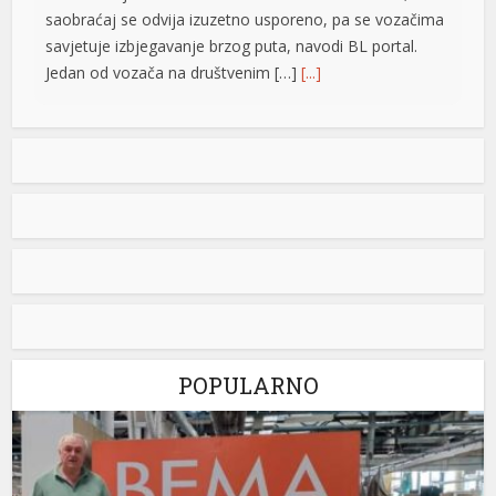
saobraćaj se odvija izuzetno usporeno, pa se vozačima
savjetuje izbjegavanje brzog puta, navodi BL portal.
Jedan od vozača na društvenim […]
[...]
Pripremite kišobrane: Nakon vrelog dana stižu pljuskovi i
grmljavina
Stanovnike Republike Srpske i Bosne i Hercegovine
danas očekuje još jedan veoma topao ljetni dan, ali će
u poslijepodnevnim i večernjim časovima u pojedinim
krajevima kišobrani ipak biti potrebni. Prije podne
preovladavaće pretežno sunčano vrijeme, dok se sa
razvojem oblačnosti kasnije tokom dana lokalno
očekuju pljuskovi praćeni grmljavinom. Duvaće slab do
umjeren vjetar sjevernog i […]
[...]
POPULARNO
Stevandić iz manastira Draževina: Naš narod treba da
se oboži, umnoži, da bude jak i obrazovan
Predsjednik Ujedinjene Srpske Nenad Stevandić posjetio