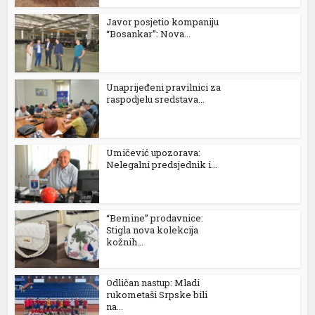
Javor posjetio kompaniju
l
“Bosankar”: Nova...
l
l
Unaprijeđeni pravilnici za
raspodjelu sredstava...
l
l
Umičević upozorava:
Nelegalni predsjednik i...
l
l
“Bemine” prodavnice:
Stigla nova kolekcija
kožnih...
l
l
Odličan nastup: Mladi
rukometaši Srpske bili
l
na...