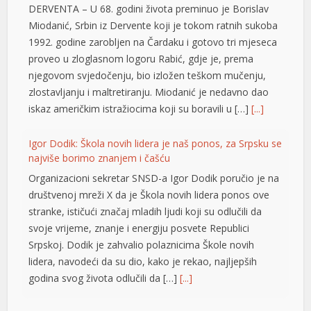
DERVENTA – U 68. godini života preminuo je Borislav
el
Miodanić, Srbin iz Dervente koji je tokom ratnih sukoba
1992. godine zarobljen na Čardaku i gotovo tri mjeseca
el
proveo u zloglasnom logoru Rabić, gdje je, prema
njegovom svjedočenju, bio izložen teškom mučenju,
el
zlostavljanju i maltretiranju. Miodanić je nedavno dao
el
iskaz američkim istražiocima koji su boravili u […]
[...]
l
Igor Dodik: Škola novih lidera je naš ponos, za Srpsku se
najviše borimo znanjem i čašću
at
Organizacioni sekretar SNSD-a Igor Dodik poručio je na
rt
društvenoj mreži X da je Škola novih lidera ponos ove
stranke, ističući značaj mladih ljudi koji su odlučili da
svoje vrijeme, znanje i energiju posvete Republici
Srpskoj. Dodik je zahvalio polaznicima Škole novih
lidera, navodeći da su dio, kako je rekao, najljepših
t
godina svog života odlučili da […]
[...]
l