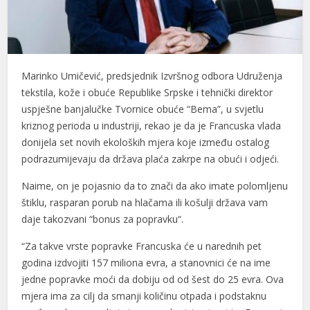
l
l
Marinko Umičević, predsjednik Izvršnog odbora Udruženja
l
tekstila, kože i obuće Republike Srpske i tehnički direktor
l
uspješne banjalučke Tvornice obuće “Bema”, u svjetlu
kriznog perioda u industriji, rekao je da je Francuska vlada
l
donijela set novih ekoloških mjera koje između ostalog
l
podrazumijevaju da država plaća zakrpe na obući i odjeći.
l
Naime, on je pojasnio da to znači da ako imate polomljenu
štiklu, rasparan porub na hlačama ili košulji država vam
l
daje takozvani “bonus za popravku“.
l
“Za takve vrste popravke Francuska će u narednih pet
godina izdvojiti 157 miliona evra, a stanovnici će na ime
l
jedne popravke moći da dobiju od od šest do 25 evra. Ova
l
mjera ima za cilj da smanji količinu otpada i podstaknu