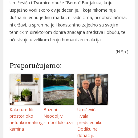
Umičevića i Tvornice obuće “Bema” Banjaluka, koju
uspješno vodi skoro dvije decenije, i koja nikome nije
l
dužna ni jednu jedinu marku, ni radnicima, ni dobavljačima,
l
ni državi, a spremna je i konstantno zajedno sa svojim
tehničkim direktorom donira značajna sredstva i obuću, te
l
učestvuje u velikom broju humanitarnih akcija.
l
(N.Sp.)
l
Preporučujemo:
l
l
l
l
Kako urediti
Bazeni –
Umičević:
prostor oko
Neodoljivi
Hvala
l
nefunkcionalnog
simbol luksuza
predsjedniku
kamina
Dodiku na
l
donaciji,