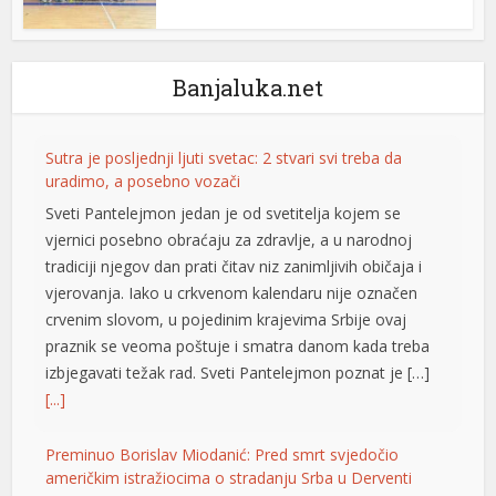
l
l
Banjaluka.net
l
l
Sutra je posljednji ljuti svetac: 2 stvari svi treba da
uradimo, a posebno vozači
l
Sveti Pantelejmon jedan je od svetitelja kojem se
l
vjernici posebno obraćaju za zdravlje, a u narodnoj
tradiciji njegov dan prati čitav niz zanimljivih običaja i
 al
vjerovanja. Iako u crkvenom kalendaru nije označen
el
crvenim slovom, u pojedinim krajevima Srbije ovaj
praznik se veoma poštuje i smatra danom kada treba
el
izbjegavati težak rad. Sveti Pantelejmon poznat je […]
[...]
el
el
Preminuo Borislav Miodanić: Pred smrt svjedočio
američkim istražiocima o stradanju Srba u Derventi
el