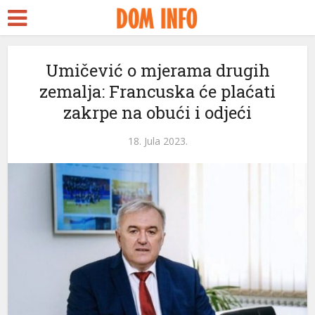
t
Umičević o mjerama drugih
zemalja: Francuska će plaćati
s
zakrpe na obući i odjeći
l
18. Jula 2023.
l
tleri
l