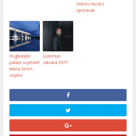
želimo mu brz
l
oporavak
l
el
Pogledajte
Solomun
palate svjetskih
zatvara EXIT!
lidera širom
svijeta
el
el
el
l