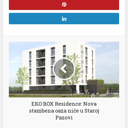
l
l
l
el
l
EKO BOX Residence: Nova
stambena oaza niče u Staroj
l
Pazovi