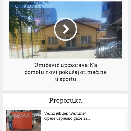
 al
l
Umičević upozorava: Na
pomolu novi pokušaj otimačine
l
u sportu
l
l
Preporuka
l
Veliki jubilej: “Bemine”
cipele uspješno gaze 22...
l
l