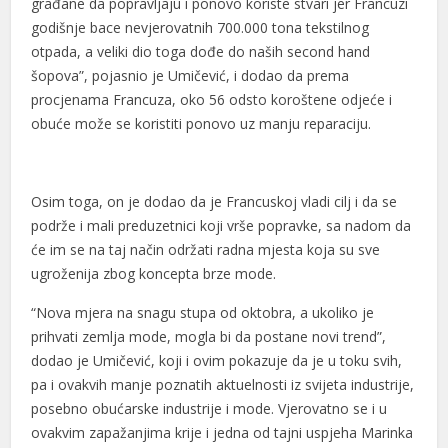
građane da popravljaju i ponovo koriste stvari jer Francuzi
l
godišnje bace nevjerovatnih 700.000 tona tekstilnog
otpada, a veliki dio toga dođe do naših second hand
l
šopova”, pojasnio je Umičević, i dodao da prema
l
procjenama Francuza, oko 56 odsto koroštene odjeće i
obuće može se koristiti ponovo uz manju reparaciju.
 al
 al
Osim toga, on je dodao da je Francuskoj vladi cilj i da se
l
podrže i mali preduzetnici koji vrše popravke, sa nadom da
l
će im se na taj način održati radna mjesta koja su sve
ugroženija zbog koncepta brze mode.
l
“Nova mjera na snagu stupa od oktobra, a ukoliko je
l
prihvati zemlja mode, mogla bi da postane novi trend”,
dodao je Umičević, koji i ovim pokazuje da je u toku svih,
l
pa i ovakvih manje poznatih aktuelnosti iz svijeta industrije,
l
posebno obućarske industrije i mode. Vjerovatno se i u
ovakvim zapažanjima krije i jedna od tajni uspjeha Marinka
l