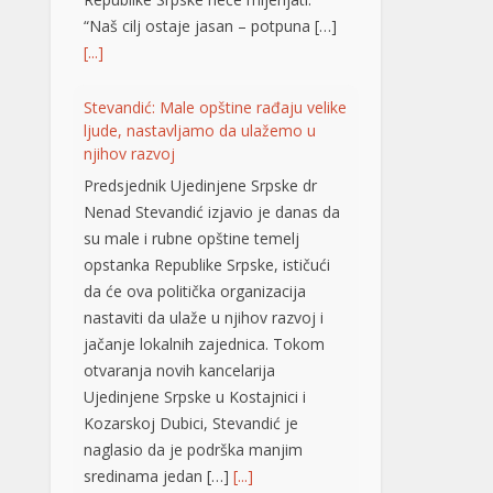
su male i rubne opštine temelj
opstanka Republike Srpske, ističući
da će ova politička organizacija
nastaviti da ulaže u njihov razvoj i
jačanje lokalnih zajednica. Tokom
otvaranja novih kancelarija
Ujedinjene Srpske u Kostajnici i
Kozarskoj Dubici, Stevandić je
naglasio da je podrška manjim
sredinama jedan […]
[...]
Brak koji je odolio vremenu: I nakon
65 godina Mile i Marija jedno
drugom najveća podrška VIDEO
Šezdeset i pet godina zajedničkog
života, bezbroj uspona, iskušenja i
radosti. Mile i Marija Škrbić iz
Prijedora svoju ljubav gradili su više
od šest decenija, a danas ih okružuje