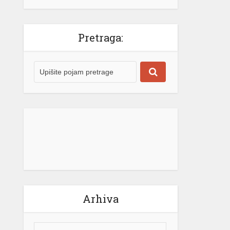
električne energije za građane
Republike Srpske neće mijenjati.
“Naš cilj ostaje jasan – potpuna […]
Pretraga:
[...]
Arhiva