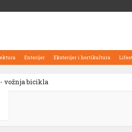
tektura
Enterijer
Eksterijer i hortikultura
Lifes
- vožnja bicikla