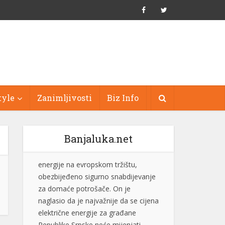
tyle
Zanimljivosti
Biz Info
Banjaluka.net
Stevandić: Male opštine rađaju velike
ljude, nastavljamo da ulažemo u
njihov razvoj
Predsjednik Ujedinjene Srpske dr
Nenad Stevandić izjavio je danas da