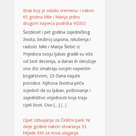
ono što smatraju svojim najvećim
bogatstvom, 23 člana najuže
porodice. Njihova životna priča
svjedoči da su ljubav, poštovanje i
zajedništvo vrijednosti koje traju
cijeli život. Ovo […]
[...]
Opet izdvajanja za Ćirilični park: Ni
dvije godine nakon otvaranja 33
hiljade KM za nova ulaganja
Ni dvije godine nakon
otvaranja, Ćirilični park u
Banjaluci ponovo je
predmet novih ulaganja.
Gradska uprava odobrila je dodatne
radove na parkovskim stazama i
rasvjeti u vrijednosti od 33.928,40
KM sa PDV-om. Konačnom