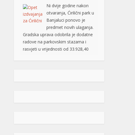
Odlukom o izboru najpovoljnijeg
ponuđača (od 03.08.2026. godine),
ovaj posao je povjeren grupi
ponuđača „ABC SOLUTIONS“ d.o.o.
Banja Luka i „Kozaraputevi“ d.o.o.
Banja Luka, firmama koje […]
[...]
Preminuo Drago Galić: Euroherc se
oprašta od jednog od svojih
osnivača
U 73. godini preminuo je
Drago Galić iz Širokog
Brijega, jedan od
osnivača Euroherca te
dugogodišnji rukovodioca u sektoru
osiguranja. Drago Galić rođen je
1954. godine u Ljubotićima, a veći
dio života proveo je u Širokom
Brijegu. U Euroherc je došao s