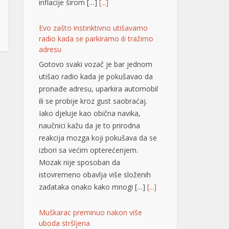
pronađe adresu, uparkira automobil
ili se probije kroz gust saobraćaj.
Iako djeluje kao obična navika,
naučnici kažu da je to prirodna
reakcija mozga koji pokušava da se
izbori sa većim opterećenjem.
Mozak nije sposoban da
istovremeno obavlja više složenih
zadataka onako kako mnogi […]
[...]
Muškarac preminuo nakon više
uboda stršljena
Tragedija se dogodila u naselju
Višnjica, na beogradskoj Paliluli. Na
Milićevom brdu, u naselju Šainovac,
muškarac je preminuo nakon više
uboda stršljena. Drugi detalji za sada
nisu poznati, piše Telegraf.