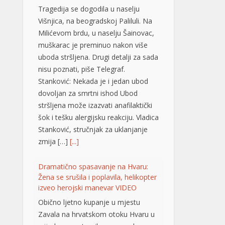
Stanković: Nekada je i jedan ubod
dovoljan za smrtni ishod Ubod
stršljena može izazvati anafilaktički
šok i tešku alergijsku reakciju. Vladica
Stanković, stručnjak za uklanjanje
zmija […]
[...]
Dramatično spasavanje na Hvaru:
Žena se srušila i poplavila, helikopter
izveo herojski manevar VIDEO
Obično ljetno kupanje u mjestu
Zavala na hrvatskom otoku Hvaru u
srijedu se pretvorilo u pravu dramu
nakon što je mlađoj ženi iznenada
pozlilo, izgubila je svijest i poplavila.
Zahvaljujući brzoj reakciji prolaznika i
helikopterske hitne medicinske
službe (HEMS), žena je na kraju
pokazala znakove oporavka.