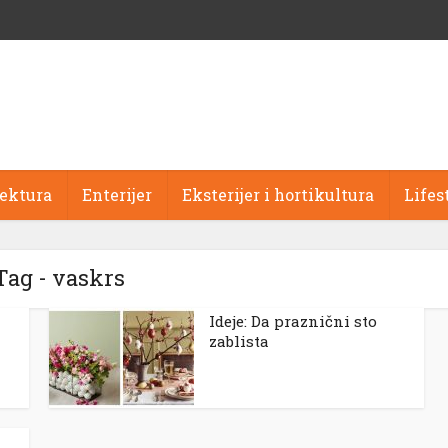
tektura
Enterijer
Eksterijer i hortikultura
Lifes
Tag - vaskrs
Ideje: Da praznični sto
zablista