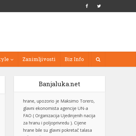
tyle
Zanimljivosti
Biz Info
Banjaluka.net
Evo zašto instinktivno utišavamo
radio kada se parkiramo ili tražimo
adresu
Gotovo svaki vozač je bar jednom
utišao radio kada je pokušavao da