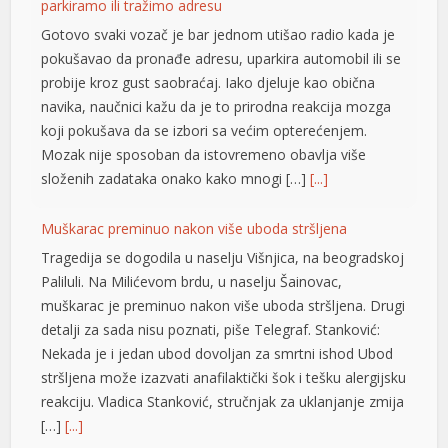
navika, naučnici kažu da je to prirodna reakcija mozga
koji pokušava da se izbori sa većim opterećenjem.
Hacklink panel
Mozak nije sposoban da istovremeno obavlja više
Hacklink panel
složenih zadataka onako kako mnogi […]
[...]
Hacklink panel
Muškarac preminuo nakon više uboda stršljena
Hacklink panel
Tragedija se dogodila u naselju Višnjica, na beogradskoj
Paliluli. Na Milićevom brdu, u naselju Šainovac,
Hacklink panel
muškarac je preminuo nakon više uboda stršljena. Drugi
detalji za sada nisu poznati, piše Telegraf. Stanković:
Hacklink panel
Nekada je i jedan ubod dovoljan za smrtni ishod Ubod
Hacklink panel
stršljena može izazvati anafilaktički šok i tešku alergijsku
reakciju. Vladica Stanković, stručnjak za uklanjanje zmija
Hacklink panel
[…]
[...]
Hacklink panel
Dramatično spasavanje na Hvaru: Žena se srušila i
Hacklink panel
poplavila, helikopter izveo herojski manevar VIDEO
Obično ljetno kupanje u mjestu Zavala na hrvatskom
Hacklink panel
otoku Hvaru u srijedu se pretvorilo u pravu dramu