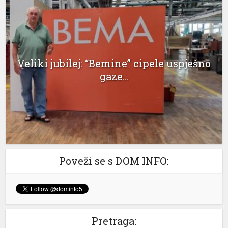
Hacklink panel
Hacklink panel
Hacklink panel
Veliki jubilej: “Bemine” cipele uspješno
gaze...
Hacklink panel
Hacklink panel
Hacklink panel
Hacklink panel
Hacklink panel
Poveži se s DOM INFO:
Hacklink panel
Hacklink panel
Hacklink panel
Pretraga: