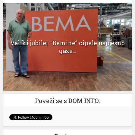
klink panel
klink panel
klink panel
Veliki jubilej: “Bemine” cipele uspješno
klink panel
gaze...
klink panel
klink panel
klink panel
klink panel
Poveži se s DOM INFO:
klink panel
klink panel
klink panel