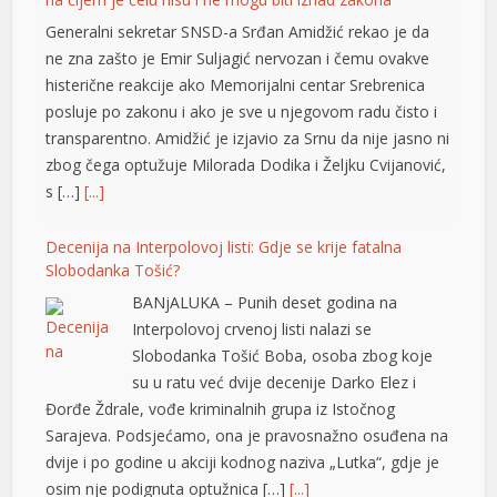
transparentno. Amidžić je izjavio za Srnu da nije jasno ni
klink panel
zbog čega optužuje Milorada Dodika i Željku Cvijanović,
s […]
[...]
klink panel
klink panel
Decenija na Interpolovoj listi: Gdje se krije fatalna
Slobodanka Tošić?
klink panel
BANjALUKA – Punih deset godina na
klink panel
Interpolovoj crvenoj listi nalazi se
Slobodanka Tošić Boba, osoba zbog koje
klink panel
su u ratu već dvije decenije Darko Elez i
Đorđe Ždrale, vođe kriminalnih grupa iz Istočnog
klink panel
Sarajeva. Podsjećamo, ona je pravosnažno osuđena na
klink panel
dvije i po godine u akciji kodnog naziva „Lutka“, gdje je
osim nje podignuta optužnica […]
[...]
klink panel
klink panel
Motor radio gotovo godinu dana bez gašenja,
mehaničar ostao šokiran prizorom
klink panel
Vjerovatno nijedan proizvođač nije predvidio da će