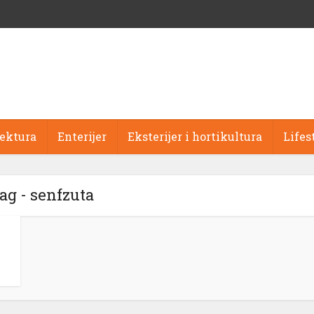
tektura
Enterijer
Eksterijer i hortikultura
Lifes
ag - senfzuta