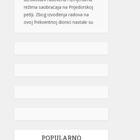
brzog puta, navodi BL portal. Jedan
od vozača na društvenim […]
[...]
Pripremite kišobrane: Nakon vrelog
dana stižu pljuskovi i grmljavina
Stanovnike Republike Srpske i Bosne
i Hercegovine danas očekuje još
jedan veoma topao ljetni dan, ali će
u poslijepodnevnim i večernjim
časovima u pojedinim krajevima
kišobrani ipak biti potrebni. Prije
podne preovladavaće pretežno
sunčano vrijeme, dok se sa
razvojem oblačnosti kasnije tokom
dana lokalno očekuju pljuskovi
praćeni grmljavinom. Duvaće slab do
umjeren vjetar sjevernog i […]
[...]
POPULARNO