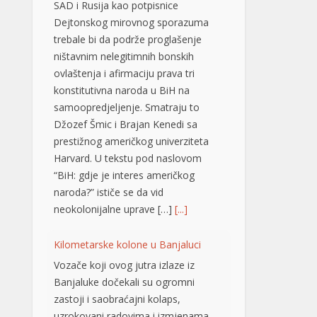
Džozef Šmic i Brajan Kenedi sa
prestižnog američkog univerziteta
Harvard. U tekstu pod naslovom
“BiH: gdje je interes američkog
naroda?” ističe se da vid
neokolonijalne uprave […]
[...]
Kilometarske kolone u Banjaluci
Vozače koji ovog jutra izlaze iz
Banjaluke dočekali su ogromni
zastoji i saobraćajni kolaps,
uzrokovani radovima i izmjenama
režima saobraćaja na Prijedorskoj
petlji. Zbog izvođenja radova na
ovoj frekventnoj dionici nastale su
kilometarske kolone, a saobraćaj se
odvija izuzetno usporeno, pa se
vozačima savjetuje izbjegavanje