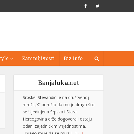
tyle
Zanimljivosti
Biz Info
Banjaluka.net
Bukte požari kod Konjica, postoji
opasnost od širenja prema kućama
Vatrogasne ekipe od četvrtka, 6.
augusta, gase požare koji su izbili na
tri lokacije uz željezničku prugu na