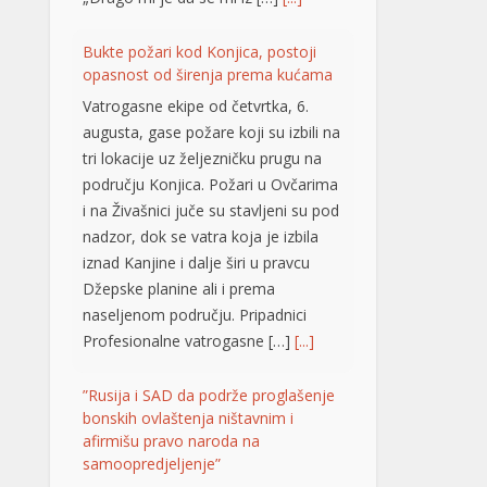
području Konjica. Požari u Ovčarima
i na Živašnici juče su stavljeni su pod
nadzor, dok se vatra koja je izbila
iznad Kanjine i dalje širi u pravcu
Džepske planine ali i prema
naseljenom području. Pripadnici
Profesionalne vatrogasne […]
[...]
”Rusija i SAD da podrže proglašenje
bonskih ovlaštenja ništavnim i
afirmišu pravo naroda na
samoopredjeljenje”
SAD i Rusija kao potpisnice
Dejtonskog mirovnog sporazuma
trebale bi da podrže proglašenje
ništavnim nelegitimnih bonskih
ovlaštenja i afirmaciju prava tri
konstitutivna naroda u BiH na
samoopredjeljenje. Smatraju to