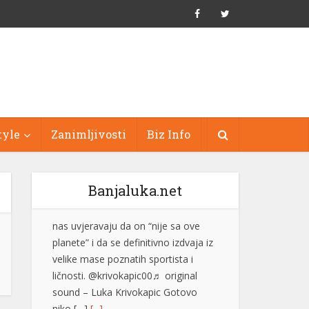
tyle
Zanimljivosti
Biz Info
Banjaluka.net
Džez festival na Zelenkovcu
posjetilo oko 1.500 ljudi
Međunarodni džez festival
“Zelenkovac”, koji je održan na
istoimenom lokalitetu kod Mrkonjić