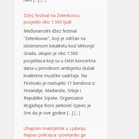
Grada, okupio je oko 1.500
posjetilaca koji su u četiri koncertna
dana u prirodnom ambijentu slušali
kvalitetne muzičke sadržaje. Na
Festivalu je nastupilo 11 bendova iz
Holandije, Mađarske, Srbije i
Republike Srpske. Organizator
događaja Boro Јanković izjavio je
Srni da je ove godine […]
[...]
Uhapšen maloljetnik u Ljubinju:
Napao policajca i povrijedio ga
Policijski službenici Policijske stanice
Ljubinje su lišili slobode jedno
maloljetno lice zbog postojanja
osnova sumnje da je u prostorijama
Policijske stanice vrijeđao i ometao
policajce, oštetio vrata, a tokom