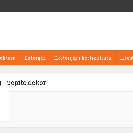
tektura
Enterijer
Eksterijer i hortikultura
Lifes
 - pepito dekor