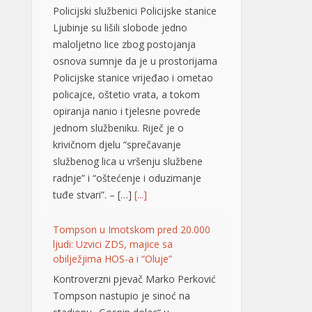
opiranja nanio i tjelesne povrede
jednom službeniku. Riječ je o
krivičnom djelu “sprečavanje
službenog lica u vršenju službene
radnje” i “oštećenje i oduzimanje
tuđe stvari”. – […]
[...]
Tompson u Imotskom pred 20.000
ljudi: Uzvici ZDS, majice sa
obilježjima HOS-a i “Oluje”
Kontroverzni pjevač Marko Perković
Tompson nastupio je sinoć na
stadionu „Gospin dolac“ u
Imotskom, pred oko 20.000
posjetilaca, piše 24sata.hr. Među
publikom su se mogle vidjeti majice
sa obilježjima HOS-a, kao i one
kojima se slavi “Oluja”. Koncert je
počeo pozdravom „Hvaljen Isus i