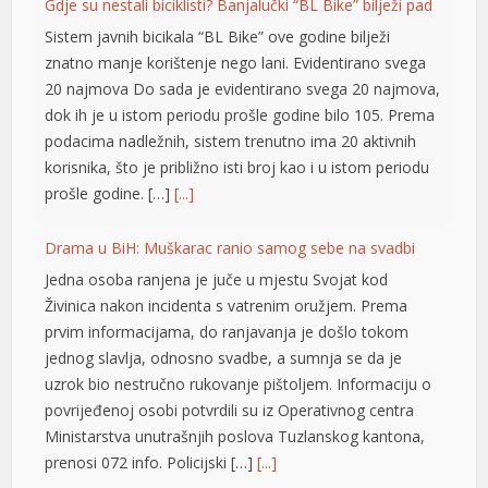
20 najmova Do sada je evidentirano svega 20 najmova,
klink panel
dok ih je u istom periodu prošle godine bilo 105. Prema
podacima nadležnih, sistem trenutno ima 20 aktivnih
klink panel
korisnika, što je približno isti broj kao i u istom periodu
klink panel
prošle godine. […]
[...]
klink panel
Drama u BiH: Muškarac ranio samog sebe na svadbi
klink panel
Jedna osoba ranjena je juče u mjestu Svojat kod
Živinica nakon incidenta s vatrenim oružjem. Prema
klink panel
prvim informacijama, do ranjavanja je došlo tokom
klink panel
jednog slavlja, odnosno svadbe, a sumnja se da je
uzrok bio nestručno rukovanje pištoljem. Informaciju o
klink panel
povrijeđenoj osobi potvrdili su iz Operativnog centra
Ministarstva unutrašnjih poslova Tuzlanskog kantona,
klink panel
prenosi 072 info. Policijski […]
[...]
klink panel
Novi detalji ubistva pekara: Tukli ga zbog šifre sefa, a
klink panel
policija ih pronašla u automobilu kupljenom njegovim