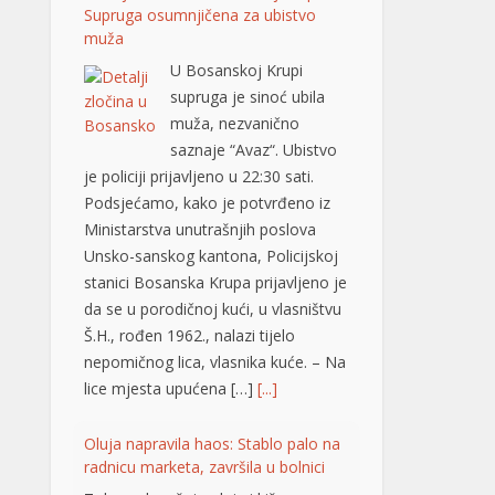
je policiji prijavljeno u 22:30 sati.
Podsjećamo, kako je potvrđeno iz
Ministarstva unutrašnjih poslova
Unsko-sanskog kantona, Policijskoj
stanici Bosanska Krupa prijavljeno je
da se u porodičnoj kući, u vlasništvu
Š.H., rođen 1962., nalazi tijelo
nepomičnog lica, vlasnika kuće. – Na
lice mjesta upućena […]
[...]
Oluja napravila haos: Stablo palo na
radnicu marketa, završila u bolnici
Tokom današnje oluje i kiše u
Leskovcu, mnoga stabla su pala na
javnim površinama, a jedno od njih
je povrijedilo radnicu obližnjeg
marketa na uglu Nikole Skobaljića i
Radničke ulice, potvrđeno je
Jugmedii u Hitnoj pomoći. Riječ je o