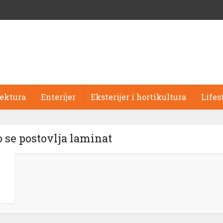
tektura
Enterijer
Eksterijer i hortikultura
Lifes
o se postovlja laminat