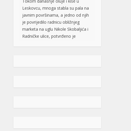
debelom stablu breze. Kako je
potvrđeno u Hitnoj pomoći, dio
stabla pao je na njenu butnu […]
[...]
Snimak s Jadrana izazvao bijes
javnosti: Muškarac džet skijem
ometao avione koji su gasili požar
Snimak s Kraljičine plaže
u Ninu izazvao je brojne
reakcije nakon što je
zabilježeno kako osoba
na džet skiju prilazi protivpožarnim
avionima koji su uzimali vodu za
gašenje požara. Poznati hrvatski
preduzetnik Davorin Stetner objavio
je snimak na društvenim mrežama
uz tvrdnju da je ponašanje osobe na
džet skiju bilo izuzetno opasno,
navodeći da je […]
[...]