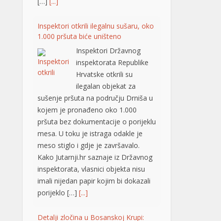
ilegalan objekat za
sušenje pršuta na području Drniša u
kojem je pronađeno oko 1.000
pršuta bez dokumentacije o porijeklu
mesa. U toku je istraga odakle je
meso stiglo i gdje je završavalo.
Kako Jutarnji.hr saznaje iz Državnog
inspektorata, vlasnici objekta nisu
imali nijedan papir kojim bi dokazali
porijeklo […]
[...]
Detalji zločina u Bosanskoj Krupi:
Supruga osumnjičena za ubistvo
muža
U Bosanskoj Krupi
supruga je sinoć ubila
muža, nezvanično
saznaje “Avaz“. Ubistvo