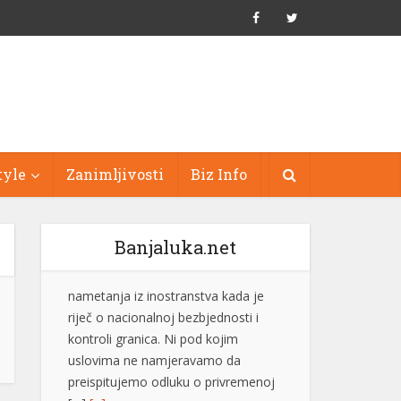
tyle
Zanimljivosti
Biz Info
Banjaluka.net
Inspektori otkrili ilegalnu sušaru, oko
1.000 pršuta biće uništeno
Inspektori Državnog
inspektorata Republike
Hrvatske otkrili su