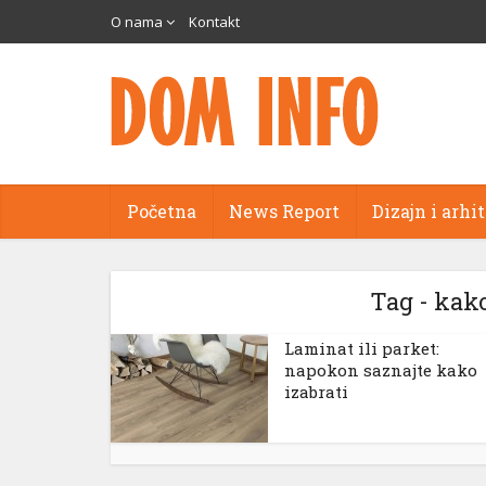
cort
O nama
Kontakt
s
ams
panel
Početna
News Report
Dizajn i arhi
panel
aketleri
Tag - kak
Laminat ili parket:
napokon saznajte kako
izabrati
panel