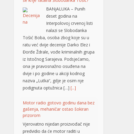
Đorđe Ždrale, vođe kriminalnih grupa
iz Istočnog Sarajeva. Podsjećamo,
ona je pravosnažno osuđena na
dvije i po godine u akciji kodnog
naziva „Lutka“, gdje je osim nje
podignuta optužnica […]
[...]
Motor radio gotovo godinu dana bez
gašenja, mehaničar ostao šokiran
prizorom
Vjerovatno nijedan proizvođač nije
predvidio da će motor raditi u
praznom hodu, odnosno leru,
gotovo neprekidno 365 dana u
godini. Upravo takvu situaciju otkrio
je jedan američki mehaničar, a
stanje motora ga je šokiralo, iako je
automobil prešao tek oko 20.000
kilometara. Riječ je o neobičnom