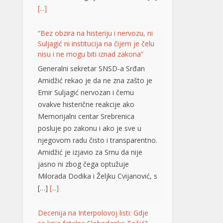
Emir Suljagić nervozan i čemu
ovakve histerične reakcije ako
Memorijalni centar Srebrenica
posluje po zakonu i ako je sve u
njegovom radu čisto i transparentno.
Amidžić je izjavio za Srnu da nije
jasno ni zbog čega optužuje
Milorada Dodika i Željku Cvijanović, s
[…]
[...]
Decenija na Interpolovoj listi: Gdje
se krije fatalna Slobodanka Tošić?
BANjALUKA – Punih
deset godina na
Interpolovoj crvenoj listi
nalazi se Slobodanka
Tošić Boba, osoba zbog koje su u
ratu već dvije decenije Darko Elez i