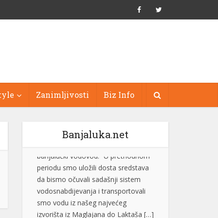
tyle
Zanimljivosti
Biz Info
Banjaluka.net
“Bez obzira na histeriju i nervozu, ni
Suljagić ni institucija na čijem je čelu
nisu i ne mogu biti iznad zakona”
Generalni sekretar SNSD-a Srđan
Amidžić rekao je da ne zna zašto je