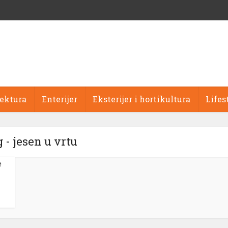
tektura
Enterijer
Eksterijer i hortikultura
Lifes
 - jesen u vrtu
e