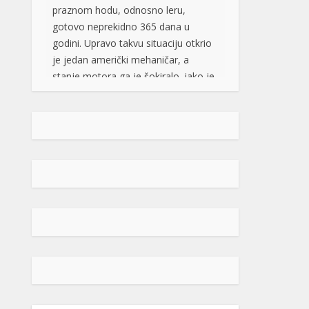
primjerku modela Kia Soul iz 2025.
godine, sa atmosferskim […]
[...]
Rad objavljen u Harvardovom
pravnom časopisu: Visoki
predstavnik nema ovlaštenja da
donosi zakone u BiH
Visoki predstavnik u BiH nije nikad
bio ovlašten da donosi zakone, ni
prema Povelji UN, ni po Ustavu BiH
niti prema ostalim pravni
dokumentima koji priznaju pravo na
samoopredjeljenje, stoga, su
ništavni svi akti koje je nametao,
pozivajući se na takozvana bonska
ovlaštenja, navodi se u tekstu čiji su
autori Džozef Šmic i Brajan Kenedi
[…]
[...]
POPULARNO