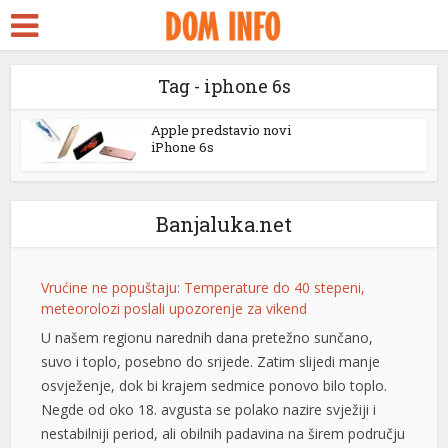
Escort
a
Tag - iphone 6s
reams
Apple predstavio novi
iPhone 6s
k panel
k panel
Banjaluka.net
 paketleri
k
Vrućine ne popuštaju: Temperature do 40 stepeni,
meteorolozi poslali upozorenje za vikend
k
U našem regionu narednih dana pretežno sunčano,
suvo i toplo, posebno do srijede. Zatim slijedi manje
k
osvježenje, dok bi krajem sedmice ponovo bilo toplo.
k
Negde od oko 18. avgusta se polako nazire svježiji i
nestabilniji period, ali obilnih padavina na širem području
k panel