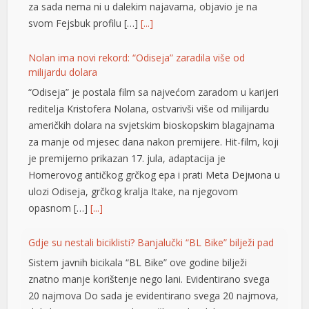
za sada nema ni u dalekim najavama, objavio je na
k panel
svom Fejsbuk profilu […]
[...]
k panel
Nolan ima novi rekord: “Odiseja” zaradila više od
milijardu dolara
k panel
“Odiseja” je postala film sa najvećom zaradom u karijeri
k panel
reditelja Kristofera Nolana, ostvarivši više od milijardu
američkih dolara na svjetskim bioskopskim blagajnama
k panel
za manje od mjesec dana nakon premijere. Hit-film, koji
k panel
je premijerno prikazan 17. jula, adaptacija je
Homerovog antičkog grčkog epa i prati Meta Dejмona u
k panel
ulozi Odiseja, grčkog kralja Itake, na njegovom
opasnom […]
[...]
k panel
k panel
Gdje su nestali biciklisti? Banjalučki “BL Bike” bilježi pad
Sistem javnih bicikala “BL Bike” ove godine bilježi
k panel
znatno manje korištenje nego lani. Evidentirano svega
k panel
20 najmova Do sada je evidentirano svega 20 najmova,