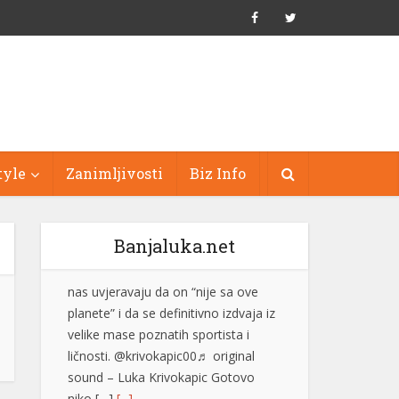
tyle
Zanimljivosti
Biz Info
Banjaluka.net
Džez festival na Zelenkovcu
posjetilo oko 1.500 ljudi
Međunarodni džez festival
“Zelenkovac”, koji je održan na
istoimenom lokalitetu kod Mrkonjić