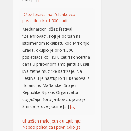
Grada, okupio je oko 1.500
posjetilaca koji su u četiri koncertna
dana u prirodnom ambijentu slušali
kvalitetne muzičke sadržaje. Na
Festivalu je nastupilo 11 bendova iz
Holandije, Mađarske, Srbije i
Republike Srpske. Organizator
događaja Boro Јanković izjavio je
Srni da je ove godine […]
[...]
Uhapšen maloljetnik u Ljubinju:
Napao policajca i povrijedio ga
Policijski službenici Policijske stanice
Ljubinje su lišili slobode jedno
maloljetno lice zbog postojanja
osnova sumnje da je u prostorijama
Policijske stanice vrijeđao i ometao
policajce, oštetio vrata, a tokom