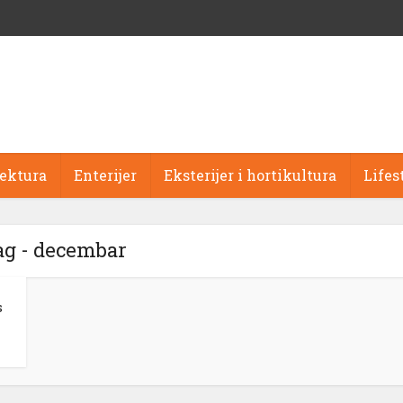
tektura
Enterijer
Eksterijer i hortikultura
Lifes
ag - decembar
s