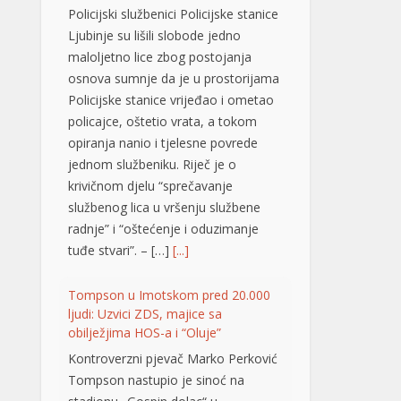
opiranja nanio i tjelesne povrede
jednom službeniku. Riječ je o
krivičnom djelu “sprečavanje
službenog lica u vršenju službene
radnje” i “oštećenje i oduzimanje
tuđe stvari”. – […]
[...]
Tompson u Imotskom pred 20.000
ljudi: Uzvici ZDS, majice sa
obilježjima HOS-a i “Oluje”
Kontroverzni pjevač Marko Perković
Tompson nastupio je sinoć na
stadionu „Gospin dolac“ u
Imotskom, pred oko 20.000
posjetilaca, piše 24sata.hr. Među
publikom su se mogle vidjeti majice
sa obilježjima HOS-a, kao i one
kojima se slavi “Oluja”. Koncert je
počeo pozdravom „Hvaljen Isus i