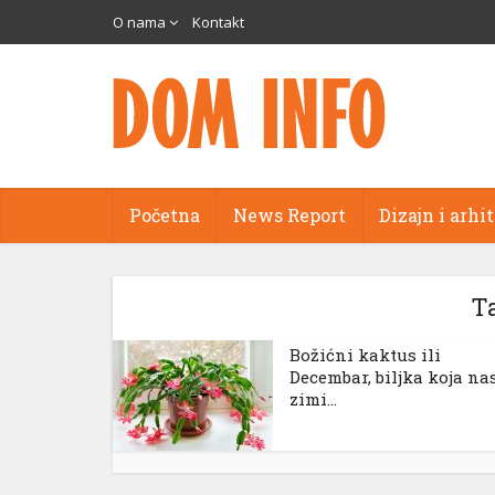
scort
O nama
Kontakt
a
eams
 panel
Početna
News Report
Dizajn i arhi
 panel
paketleri
T
Božićni kaktus ili
Decembar, biljka koja na
zimi...
 panel