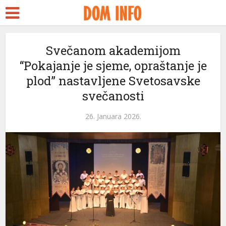
Svečanom akademijom
“Pokajanje je sjeme, opraštanje je
plod” nastavljene Svetosavske
svečanosti
26. Januara 2026.
i