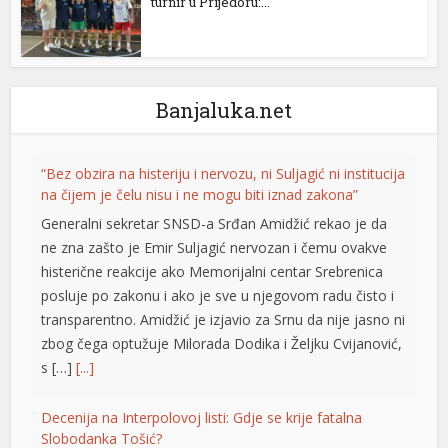
turnir u Prijedoru:...
Banjaluka.net
“Bez obzira na histeriju i nervozu, ni Suljagić ni institucija
na čijem je čelu nisu i ne mogu biti iznad zakona”
Generalni sekretar SNSD-a Srđan Amidžić rekao je da
ne zna zašto je Emir Suljagić nervozan i čemu ovakve
histerične reakcije ako Memorijalni centar Srebrenica
posluje po zakonu i ako je sve u njegovom radu čisto i
transparentno. Amidžić je izjavio za Srnu da nije jasno ni
zbog čega optužuje Milorada Dodika i Željku Cvijanović,
s […]
[...]
Decenija na Interpolovoj listi: Gdje se krije fatalna
Slobodanka Tošić?