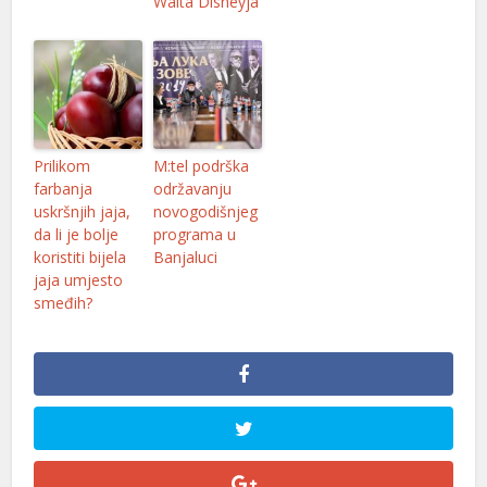
Walta Disneyja
Prilikom
M:tel podrška
farbanja
održavanju
uskršnjih jaja,
novogodišnjeg
da li je bolje
programa u
koristiti bijela
Banjaluci
jaja umjesto
smeđih?