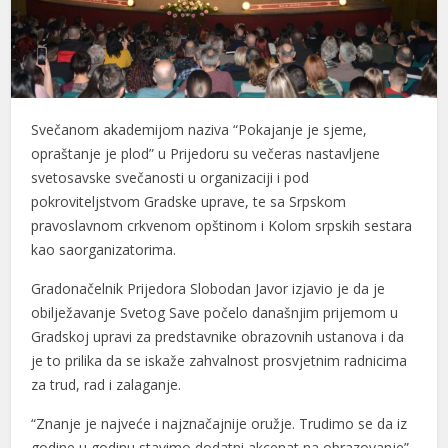
Svečanom akademijom naziva “Pokajanje je sjeme,
opraštanje je plod” u Prijedoru su večeras nastavljene
svetosavske svečanosti u organizaciji i pod
pokroviteljstvom Gradske uprave, te sa Srpskom
pravoslavnom crkvenom opštinom i Kolom srpskih sestara
kao saorganizatorima.
Gradonačelnik Prijedora Slobodan Javor izjavio je da je
obilježavanje Svetog Save počelo današnjim prijemom u
Gradskoj upravi za predstavnike obrazovnih ustanova i da
je to prilika da se iskaže zahvalnost prosvjetnim radnicima
za trud, rad i zalaganje.
“Znanje je najveće i najznačajnije oružje. Trudimo se da iz
godine u godinu stavimo dodatni akcenat na obrazovanje”,