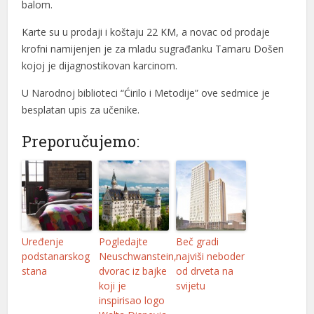
balom.
Karte su u prodaji i koštaju 22 KM, a novac od prodaje
krofni namijenjen je za mladu sugrađanku Tamaru Došen
kojoj je dijagnostikovan karcinom.
U Narodnoj biblioteci “Ćirilo i Metodije” ove sedmice je
besplatan upis za učenike.
Preporučujemo:
Uređenje
Pogledajte
Beč gradi
podstanarskog
Neuschwanstein,
najviši neboder
stana
dvorac iz bajke
od drveta na
koji je
svijetu
inspirisao logo