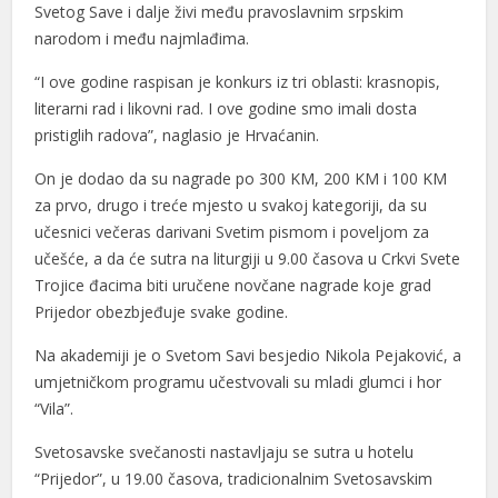
Svetog Save i dalje živi među pravoslavnim srpskim
narodom i među najmlađima.
“I ove godine raspisan je konkurs iz tri oblasti: krasnopis,
literarni rad i likovni rad. I ove godine smo imali dosta
pristiglih radova”, naglasio je Hrvaćanin.
On je dodao da su nagrade po 300 KM, 200 KM i 100 KM
za prvo, drugo i treće mjesto u svakoj kategoriji, da su
učesnici večeras darivani Svetim pismom i poveljom za
učešće, a da će sutra na liturgiji u 9.00 časova u Crkvi Svete
Trojice đacima biti uručene novčane nagrade koje grad
Prijedor obezbjeđuje svake godine.
Na akademiji je o Svetom Savi besjedio Nikola Pejaković, a
umjetničkom programu učestvovali su mladi glumci i hor
“Vila”.
Svetosavske svečanosti nastavljaju se sutra u hotelu
“Prijedor”, u 19.00 časova, tradicionalnim Svetosavskim