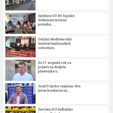
Sjednica UO RS Srpske:
Definisani termini
početka...
Održan Međunarodni
festival tamburaških
orkestara...
Do 17. avgusta rok za
prijavu za dodjelu
plastenika u...
Grad Prijedor raspisao dva
javna konkursa za...
Završen 3×3 fudbalski