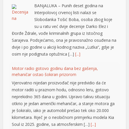
BANjALUKA – Punih deset godina na
Interpolovoj crvenoj listi nalazi se
Slobodanka Tošić Boba, osoba zbog koje
su u ratu već dvije decenije Darko Elez i
Đorđe Ždrale, vođe kriminalnih grupa iz Istočnog
Sarajeva. Podsjećamo, ona je pravosnažno osuđena na
dvije i po godine u akciji kodnog naziva „Lutka“, gdje je
osim nje podignuta optužnica […]
[...]
Motor radio gotovo godinu dana bez gašenja,
mehaničar ostao šokiran prizorom
Vjerovatno nijedan proizvođač nije predvidio da će
motor raditi u praznom hodu, odnosno leru, gotovo
neprekidno 365 dana u godini. Upravo takvu situaciju
otkrio je jedan američki mehaničar, a stanje motora ga
je šokiralo, iako je automobil prešao tek oko 20.000
kilometara. Riječ je o neobičnom primjerku modela Kia
Soul iz 2025. godine, sa atmosferskim […]
[...]