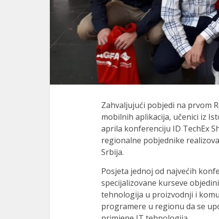
Zahvaljujući pobjedi na prvom R
mobilnih aplikacija, učenici iz I
aprila konferenciju ID TechEx S
regionalne pobjednike realizov
Srbija.
Posjeta jednoj od najvećih konfer
specijalizovane kurseve objedin
tehnologija u proizvodnji i komun
programere u regionu da se up
primjene IT tehnologija.