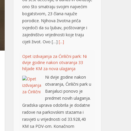
ono što smatraju svojim najvećim
bogatstvom, 23 člana najuže
porodice. Njihova životna priča
svjedoči da su ljubav, poštovanje i
zajedništvo vrijednosti koje traju
cijeli život. Ovo […]
[...]
Opet izdvajanja za Ćirilični park: Ni
dvije godine nakon otvaranja 33
hiljade KM za nova ulaganja
Ni dvije godine nakon
otvaranja, Ćirilični park u
Banjaluci ponovo je
predmet novih ulaganja.
Gradska uprava odobrila je dodatne
radove na parkovskim stazama i
rasvjeti u vrijednosti od 33.928,40
KM sa PDV-om. Konačnom