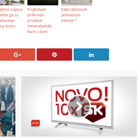
ljetno cvijeće:
Pogledajte
Kako stilizovati
istite ga za
prekrasni
jednobojni
ašavanje
projekat
interijer?
eg doma
minimalističke
kuće u šumi