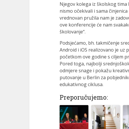
Njegov kolega iz školskog tima 
nismo očekivali i sama činjenica 
vrednovan pružila nam je zadovo
ove konferencije će nam svakako
školovanje“.
Podsjećamo, bh. takmičenje sredn
Android i iOS realizovano je uz 
početkom ove godine s ciljem pr
Pored toga, najbolji srednjoškolci
odmjere snage i pokažu kreativ
putovanje u Berlin za pobjednik
edukativnog ciklusa.
Preporučujemo: