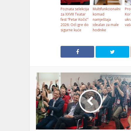
Poznata selekcija
Multifunkcionalni
Pro
za XXVIII Teatar
komad
Kor
fest “Petar Kočić”
namještaja
ukr
2026: Od igre do
idealan za male
vaš
sigurne kuće
hodnike