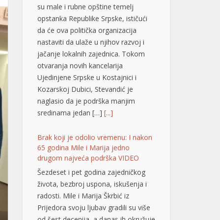
su male i rubne opštine temelj
opstanka Republike Srpske, ističući
da će ova politička organizacija
nastaviti da ulaže u njihov razvoj i
jačanje lokalnih zajednica. Tokom
otvaranja novih kancelarija
Ujedinjene Srpske u Kostajnici i
Kozarskoj Dubici, Stevandić je
naglasio da je podrška manjim
sredinama jedan […]
[...]
Brak koji je odolio vremenu: I nakon
65 godina Mile i Marija jedno
drugom najveća podrška VIDEO
Šezdeset i pet godina zajedničkog
života, bezbroj uspona, iskušenja i
radosti. Mile i Marija Škrbić iz
Prijedora svoju ljubav gradili su više
od šest decenija, a danas ih okružuje