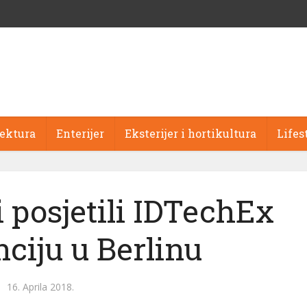
tektura
Enterijer
Eksterijer i hortikultura
Lifes
 posjetili IDTechEx
ciju u Berlinu
16. Aprila 2018.