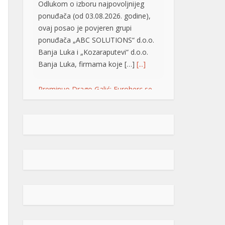
Odlukom o izboru najpovoljnijeg
ponuđača (od 03.08.2026. godine),
ovaj posao je povjeren grupi
ponuđača „ABC SOLUTIONS“ d.o.o.
Banja Luka i „Kozaraputevi“ d.o.o.
Banja Luka, firmama koje […]
[...]
Preminuo Drago Galić: Euroherc se
oprašta od jednog od svojih
osnivača
U 73. godini preminuo je
Drago Galić iz Širokog
Brijega, jedan od
osnivača Euroherca te
dugogodišnji rukovodioca u sektoru
osiguranja. Drago Galić rođen je
1954. godine u Ljubotićima, a veći
dio života proveo je u Širokom
Brijegu. U Euroherc je došao s