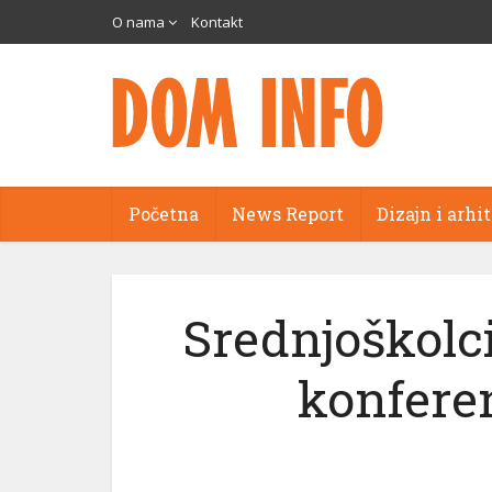
O nama
Kontakt
Početna
News Report
Dizajn i arhi
Srednjoškolci
konferen