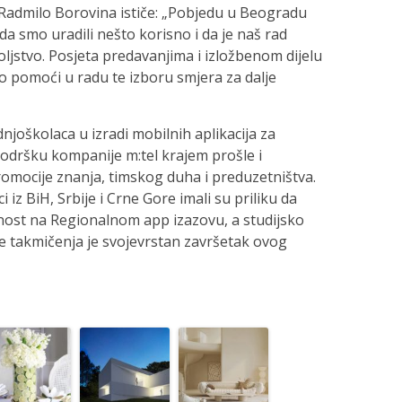
Radmilo Borovina ističe: „Pobjedu u Beogradu
da smo uradili nešto korisno i da je naš rad
ljstvo. Posjeta predavanjima i izložbenom dijelu
 pomoći u radu te izboru smjera za dalje
joškolaca u izradi mobilnih aplikacija za
podršku kompanije m:tel krajem prošle i
omocije znanja, timskog duha i preduzetništva.
 iz BiH, Srbije i Crne Gore imali su priliku da
nost na Regionalnom app izazovu, a studijsko
e takmičenja je svojevrstan završetak ovog