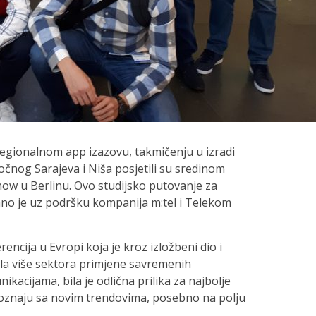
egionalnom app izazovu, takmičenju u izradi
stočnog Sarajeva i Niša posjetili su sredinom
how u Berlinu. Ovo studijsko putovanje za
ano je uz podršku kompanija m:tel i Telekom
encija u Evropi koja je kroz izložbeni dio i
ila više sektora primjene savremenih
ikacijama, bila je odlična prilika za najbolje
oznaju sa novim trendovima, posebno na polju