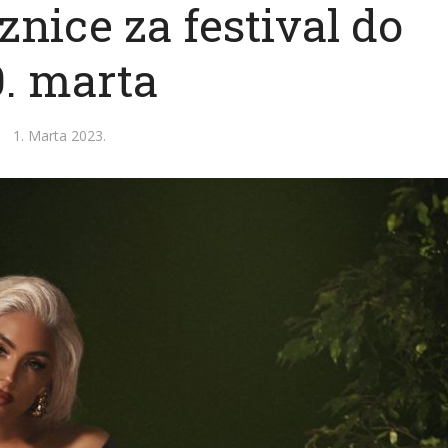
znice za festival do
0. marta
1. Marta 2023.