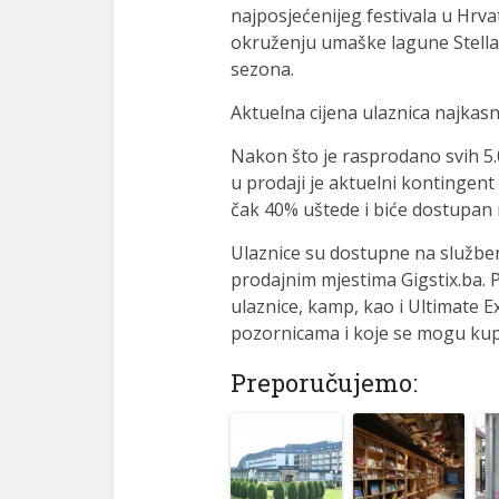
najposjećenijeg festivala u Hrva
ink
okruženju umaške lagune Stella M
acklink
sezona.
ink
Aktuelna cijena ulaznica najkasn
ink
Nakon što je rasprodano svih 5.0
u prodaji je aktuelni kontingent
ink satın al
čak 40% uštede i biće dostupan 
ink panel
Ulaznice su dostupne na službeno
ink panel
prodajnim mjestima Gigstix.ba. 
ulaznice, kamp, kao i Ultimate E
ink panel
pozornicama i koje se mogu kupi
ink panel
Preporučujemo:
ink panel
ink panel
ink panel