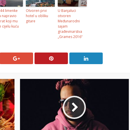
44 limenke
Otvoren prvi
U Banjaluci
a napravio
hotel u obliku
otvoren
rat koji mu
gitare
Međunarodni
e cijelu kuću
sajam
građevinarstva
„Grames 2016“