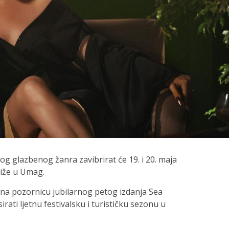
g glazbenog žanra zavibrirat će 19. i 20. maja
tiže u Umag.
 na pozornicu jubilarnog petog izdanja Sea
irati ljetnu festivalsku i turističku sezonu u