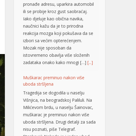
pronađe adresu, uparkira automobil
ili se probije kroz gust saobraćaj.
Iako djeluje kao obična navika,
naučnici kažu da je to prirodna
reakcija mozga koji pokušava da se
izbori sa većim opterećenjem.
Mozak nije sposoban da
istovremeno obavlja više složenih
zadataka onako kako mnogi […]
[...]
Muškarac preminuo nakon više
uboda stršljena
Tragedija se dogodila u naselju
Višnjica, na beogradskoj Paliluli. Na
Milićevom brdu, u naselju Šainovac,
muškarac je preminuo nakon više
uboda stršljena. Drugi detalji za sada
nisu poznati, piše Telegraf.