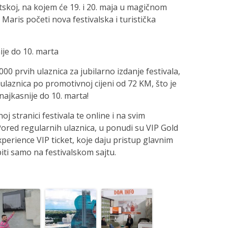
tskoj, na kojem će 19. i 20. maja u magičnom
aris početi nova festivalska i turistička
ije do 10. marta
00 prvih ulaznica za jubilarno izdanje festivala,
 ulaznica po promotivnoj cijeni od 72 KM, što je
najkasnije do 10. marta!
j stranici festivala te online i na svim
Pored regularnih ulaznica, u ponudi su VIP Gold
xperience VIP ticket, koje daju pristup glavnim
ti samo na festivalskom sajtu.