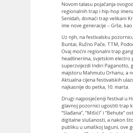
Novom talasu pojačanja ovogodi
ink panel
regionalnih trap i hip-hop imena
Senidah, domaći trap velikani K
ink panel
ime nove generacije – Grše, kao
ink panel
Uz njih, na festivalsku pozornic
Buntai, Ružno Pače, TTM, Podočn
ink panel
Ovaj moćni regionalni trap gang
ink panel
headlinerima, svjetskim electro
superzvijezdi Indiri Paganotto,
ink panel
majstoru Mahmutu Orhanu, a nova
ink panel
Aktualna cijena festivalskih ulazn
najkasnije do petka, 10. marta.
ink panel
Drugi najposjećeniji festival u 
ink panel
glavnoj pozornici ugostiti trap 
“Slađana”, “Mišići” i “Behute” os
ink panel
digitalne slušanosti, a nakon š
ink panel
publiku u umaškoj laguni, ove g