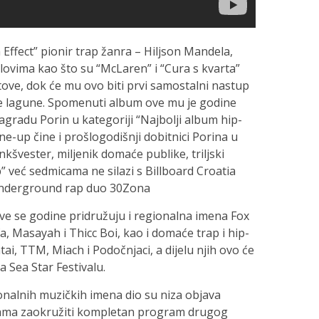
ffect” pionir trap žanra – Hiljson Mandela,
lovima kao što su “McLaren” i “Cura s kvarta”
ove, dok će mu ovo biti prvi samostalni nastup
ke lagune. Spomenuti album ove mu je godine
agradu Porin u kategoriji “Najbolji album hip-
e-up čine i prošlogodišnji dobitnici Porina u
nkšvester, miljenik domaće publike, triljski
ip” već sedmicama ne silazi s Billboard Croatia
 underground rap duo 30Zona
 se godine pridružuju i regionalna imena Fox
a, Masayah i Thicc Boi, kao i domaće trap i hip-
i, TTM, Miach i Podočnjaci, a dijelu njih ovo će
a Sea Star Festivalu.
onalnih muzičkih imena dio su niza objava
cama zaokružiti kompletan program drugog