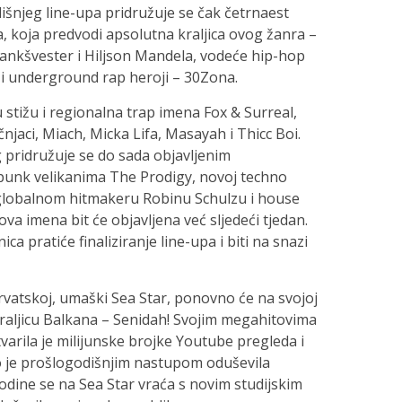
šnjeg line-upa pridružuje se čak četrnaest
, koja predvodi apsolutna kraljica ovog žanra –
rankšvester i Hiljson Mandela, vodeće hip-hop
 i underground rap heroji – 30Zona.
u stižu i regionalna trap imena Fox & Surreal,
jaci, Miach, Micka Lifa, Masayah i Thicc Boi.
 pridružuje se do sada objavljenim
 punk velikanima The Prodigy, novoj techno
 globalnom hitmakeru Robinu Schulzu i house
 imena bit će objavljena već sljedeći tjedan.
ica pratiće finaliziranje line-upa i biti na snazi
Hrvatskoj, umaški Sea Star, ponovno će na svojoj
kraljicu Balkana – Senidah! Svojim megahitovima
tvarila je milijunske brojke Youtube pregleda i
to je prošlogodišnjim nastupom oduševila
odine se na Sea Star vraća s novim studijskim