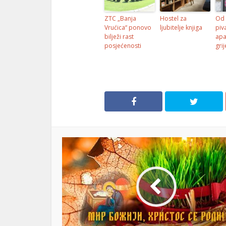
ink panel
ZTC „Banja
Hostel za
Od 
Vrućica“ ponovo
ljubitelje knjiga
piv
ink panel
bilježi rast
apa
posjećenosti
grij
ink panel
ink panel
ink panel
ink
ink panel
ink panel
ink panel
ink panel
ink panel