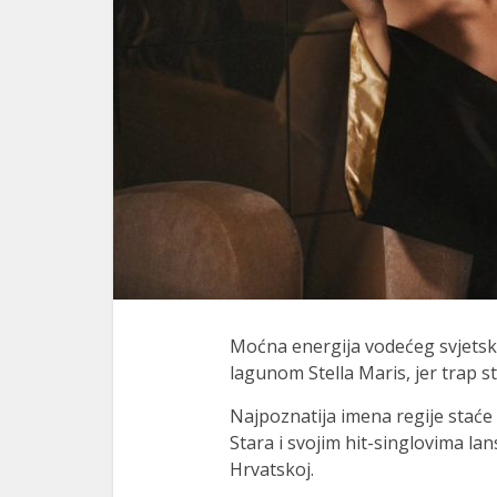
ink panel
ink panel
ink panel
ink satın al
ink satın al
ink panel
ink panel
ink panel
Moćna energija vodećeg svjetsko
ink panel
lagunom Stella Maris, jer trap s
ink panel
Najpoznatija imena regije staće
Stara i svojim hit-singlovima lans
ink panel
Hrvatskoj.
ink panel