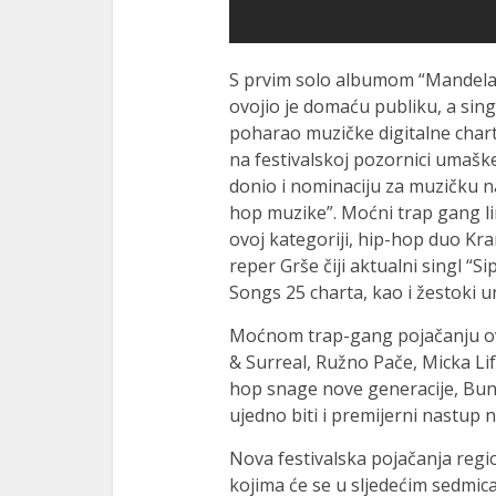
ink
S prvim solo albumom “Mandela E
ink panel
ovojio je domaću publiku, a sing
ink panel
poharao muzičke digitalne chart
na festivalskoj pozornici umaš
ink panel
donio i nominaciju za muzičku n
ink Panel
hop muzike”. Moćni trap gang lin
ovoj kategoriji, hip-hop duo Kra
ink
reper Grše čiji aktualni singl “S
Songs 25 charta, kao i žestoki
ink
Moćnom trap-gang pojačanju ove
ink
& Surreal, Ružno Pače, Micka Lif
ink panel
hop snage nove generacije, Bunta
ujedno biti i premijerni nastup n
ink panel
Nova festivalska pojačanja regi
ink
kojima će se u sljedećim sedmi