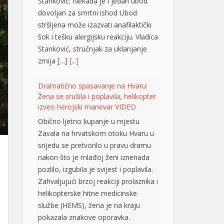
Stanković: Nekada je i jedan ubod
dovoljan za smrtni ishod Ubod
stršljena može izazvati anafilaktički
šok i tešku alergijsku reakciju. Vladica
Stanković, stručnjak za uklanjanje
zmija […]
[...]
Dramatično spasavanje na Hvaru:
Žena se srušila i poplavila, helikopter
izveo herojski manevar VIDEO
Obično ljetno kupanje u mjestu
Zavala na hrvatskom otoku Hvaru u
srijedu se pretvorilo u pravu dramu
nakon što je mlađoj ženi iznenada
pozlilo, izgubila je svijest i poplavila.
Zahvaljujući brzoj reakciji prolaznika i
helikopterske hitne medicinske
službe (HEMS), žena je na kraju
pokazala znakove oporavka.