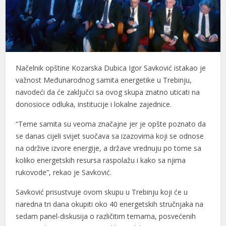
el
el
el
Načelnik opštine Kozarska Dubica Igor Savković istakao je
el
važnost Međunarodnog samita energetike u Trebinju,
navodeći da će zaključci sa ovog skupa znatno uticati na
el
donosioce odluka, institucije i lokalne zajednice.
el
“Teme samita su veoma značajne jer je opšte poznato da
el
se danas cijeli svijet suočava sa izazovima koji se odnose
na održive izvore energije, a države vrednuju po tome sa
el
koliko energetskih resursa raspolažu i kako sa njima
rukovode”, rekao je Savković.
el
Savković prisustvuje ovom skupu u Trebinju koji će u
el
naredna tri dana okupiti oko 40 energetskih stručnjaka na
el
sedam panel-diskusija o različitim temama, posvećenih