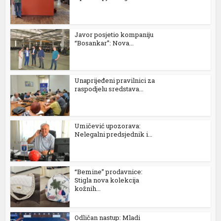
Javor posjetio kompaniju
“Bosankar”: Nova...
Unaprijeđeni pravilnici za
n al
raspodjelu sredstava...
el
el
Umičević upozorava:
Nelegalni predsjednik i...
el
el
“Bemine” prodavnice:
el
Stigla nova kolekcija
kožnih...
el
Odličan nastup: Mladi
el