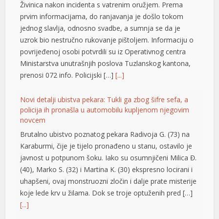
Živinica nakon incidenta s vatrenim oružjem. Prema
el
prvim informacijama, do ranjavanja je došlo tokom
el
jednog slavlja, odnosno svadbe, a sumnja se da je
uzrok bio nestručno rukovanje pištoljem. Informaciju o
el
povrijeđenoj osobi potvrdili su iz Operativnog centra
Ministarstva unutrašnjih poslova Tuzlanskog kantona,
el
prenosi 072 info. Policijski […]
[...]
el
Novi detalji ubistva pekara: Tukli ga zbog šifre sefa, a
el
policija ih pronašla u automobilu kupljenom njegovim
novcem
n al
Brutalno ubistvo poznatog pekara Radivoja G. (73) na
el
Karaburmi, čije je tijelo pronađeno u stanu, ostavilo je
javnost u potpunom šoku. Iako su osumnjičeni Milica Đ.
el
(40), Marko S. (32) i Martina K. (30) ekspresno locirani i
el
uhapšeni, ovaj monstruozni zločin i dalje prate misterije
koje lede krv u žilama. Dok se troje optuženih pred […]
el
[...]
el