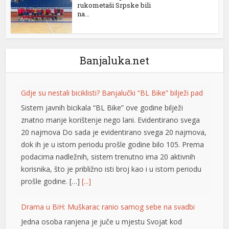
rukometaši Srpske bili
na...
el
el
el
Banjaluka.net
el
Gdje su nestali biciklisti? Banjalučki “BL Bike” bilježi pad
el
Sistem javnih bicikala “BL Bike” ove godine bilježi
znatno manje korištenje nego lani. Evidentirano svega
20 najmova Do sada je evidentirano svega 20 najmova,
el
dok ih je u istom periodu prošle godine bilo 105. Prema
podacima nadležnih, sistem trenutno ima 20 aktivnih
el
korisnika, što je približno isti broj kao i u istom periodu
el
prošle godine. […]
[...]
el
Drama u BiH: Muškarac ranio samog sebe na svadbi
el
Jedna osoba ranjena je juče u mjestu Svojat kod