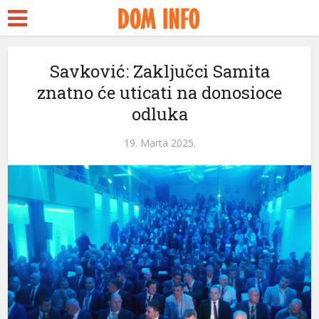
rt
Savković: Zaključci Samita
znatno će uticati na donosioce
s
odluka
el
19. Marta 2025.
el
tleri
el