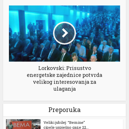
el
el
el
el
Lorkovski: Prisustvo
energetske zajednice potvrda
velikog interesovanja za
ulaganja
el
Preporuka
el
Veliki jubilej: “Bemine”
cipele uspješno gaze 22...