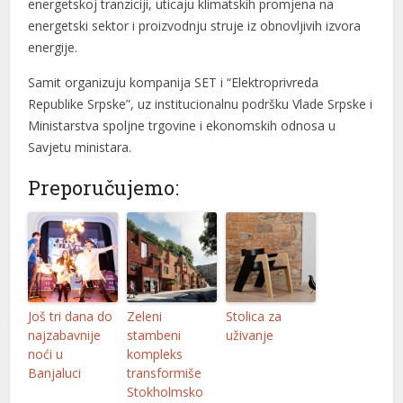
energetskoj tranziciji, uticaju klimatskih promjena na
el
energetski sektor i proizvodnju struje iz obnovljivih izvora
el
energije.
el
Samit organizuju kompanija SET i “Elektroprivreda
Republike Srpske”, uz institucionalnu podršku Vlade Srpske i
n al
Ministarstva spoljne trgovine i ekonomskih odnosa u
Savjetu ministara.
n al
Preporučujemo:
el
el
el
el
Još tri dana do
Zeleni
Stolica za
el
najzabavnije
stambeni
uživanje
noći u
kompleks
el
Banjaluci
transformiše
Stokholmsko
el