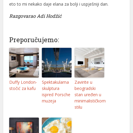
eto to mi nekako daje elana za bolji i uspješniji dan.
Razgovarao Adi Hodžić
Preporučujemo:
Duffy London-
Spektakularna
Zavirite u
stočić za kafu
skulptura
beogradski
ispred Porsche
stan uređen u
muzeja
minimalističkom
stilu