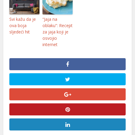
Svi kažu da je
“Jaja na
ova boja
oblaku”: Recept
sljedeći hit
za jaja koji je
osvojio
internet