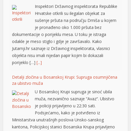
Inspektori Državnog inspektorata Republike
Hrvatske otkrili su ilegalan objekat za
sušenje pršuta na području Drniša u kojem
üyüsü
je pronađeno oko 1.000 pršuta bez
dokumentacije o porijeklu mesa. U toku je istraga
odakle je meso stiglo i gdje je završavalo. Kako
Jutarnji.hr saznaje iz Državnog inspektorata, vlasnici
objekta nisu imali nijedan papir kojim bi dokazali
porijeklo […]
[...]
Detalji zločina u Bosanskoj Krupi: Supruga osumnjičena
ş
za ubistvo muža
U Bosanskoj Krupi supruga je sinoć ubila
muža, nezvanično saznaje “Avaz“. Ubistvo
je policiji prijavljeno u 22:30 sati.
Podsjećamo, kako je potvrđeno iz
Ministarstva unutrašnjih poslova Unsko-sanskog
kantona, Policijskoj stanici Bosanska Krupa prijavljeno