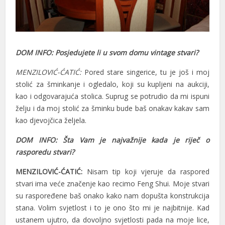
DOM INFO: Posjedujete li u svom domu vintage stvari?
MENZILOVIĆ-ĆATIĆ:
Pored stare singerice, tu je još i moj
stolić za šminkanje i ogledalo, koji su kupljeni na aukciji,
kao i odgovarajuća stolica. Suprug se potrudio da mi ispuni
želju i da moj stolić za šminku bude baš onakav kakav sam
kao djevojčica željela.
DOM INFO: Šta Vam je najvažnije kada je riječ o
rasporedu stvari?
MENZILOVIĆ-ĆATIĆ:
Nisam tip koji vjeruje da raspored
stvari ima veće značenje kao recimo Feng Shui. Moje stvari
su raspoređene baš onako kako nam dopušta konstrukcija
stana. Volim svjetlost i to je ono što mi je najbitnije. Kad
ustanem ujutro, da dovoljno svjetlosti pada na moje lice,