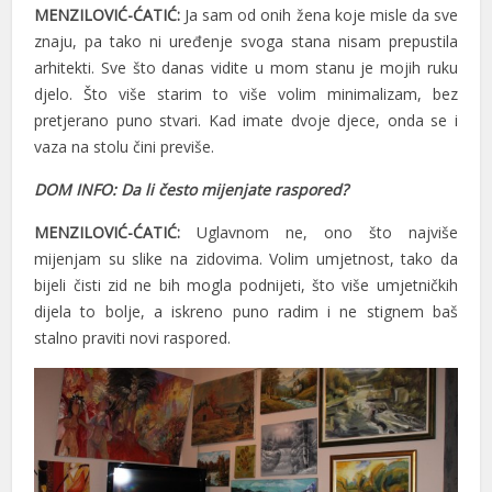
MENZILOVIĆ-ĆATIĆ:
Ja sam od onih žena koje misle da sve
znaju, pa tako ni uređenje svoga stana nisam prepustila
arhitekti. Sve što danas vidite u mom stanu je mojih ruku
djelo. Što više starim to više volim minimalizam, bez
pretjerano puno stvari. Kad imate dvoje djece, onda se i
vaza na stolu čini previše.
DOM INFO: Da li često mijenjate raspored?
MENZILOVIĆ-ĆATIĆ:
Uglavnom ne, ono što najviše
mijenjam su slike na zidovima. Volim umjetnost, tako da
bijeli čisti zid ne bih mogla podnijeti, što više umjetničkih
dijela to bolje, a iskreno puno radim i ne stignem baš
stalno praviti novi raspored.