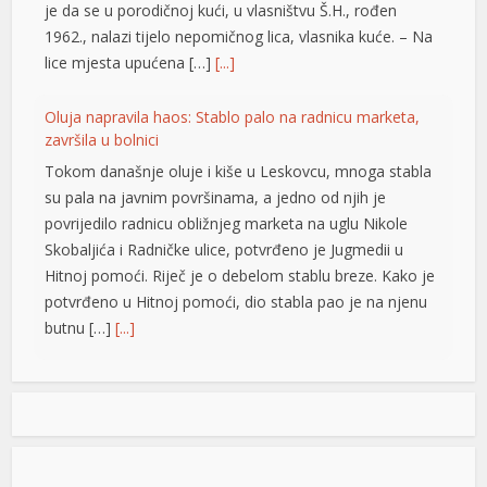
je da se u porodičnoj kući, u vlasništvu Š.H., rođen
1962., nalazi tijelo nepomičnog lica, vlasnika kuće. – Na
lice mjesta upućena […]
[...]
Oluja napravila haos: Stablo palo na radnicu marketa,
završila u bolnici
Tokom današnje oluje i kiše u Leskovcu, mnoga stabla
su pala na javnim površinama, a jedno od njih je
povrijedilo radnicu obližnjeg marketa na uglu Nikole
Skobaljića i Radničke ulice, potvrđeno je Jugmedii u
Hitnoj pomoći. Riječ je o debelom stablu breze. Kako je
potvrđeno u Hitnoj pomoći, dio stabla pao je na njenu
butnu […]
[...]
Snimak s Jadrana izazvao bijes javnosti: Muškarac džet
skijem ometao avione koji su gasili požar
Snimak s Kraljičine plaže u Ninu izazvao je
brojne reakcije nakon što je zabilježeno