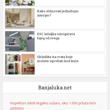
Kako stilizovati jednobojni
tener
interijer?
ESC ležaljka omogućava
bijeg od svega
Skladišta iza vrata koje
možete isprobati kod kuće
Banjaluka.net
Inspektori otkrili ilegalnu sušaru, oko 1.000 pršuta biće
uništeno