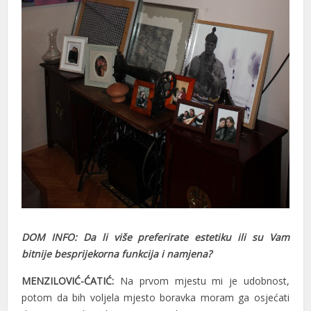
DOM INFO: Da li više preferirate estetiku ili su Vam
bitnije besprijekorna funkcija i namjena?
MENZILOVIĆ-ĆATIĆ:
Na prvom mjestu mi je udobnost,
potom da bih voljela mjesto boravka moram ga osjećati