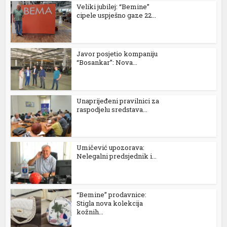
Veliki jubilej: “Bemine”
cipele uspješno gaze 22...
Javor posjetio kompaniju
“Bosankar”: Nova...
Unaprijeđeni pravilnici za
raspodjelu sredstava...
Umičević upozorava:
Nelegalni predsjednik i...
“Bemine” prodavnice:
Stigla nova kolekcija
kožnih...