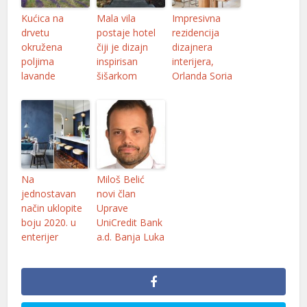
Kućica na
Mala vila
Impresivna
drvetu
postaje hotel
rezidencija
okružena
čiji je dizajn
dizajnera
poljima
inspirisan
interijera,
lavande
šišarkom
Orlanda Soria
Na
Miloš Belić
jednostavan
novi član
način uklopite
Uprave
boju 2020. u
UniCredit Bank
enterijer
a.d. Banja Luka