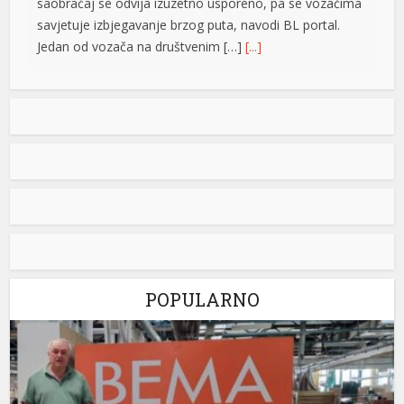
saobraćaj se odvija izuzetno usporeno, pa se vozačima
savjetuje izbjegavanje brzog puta, navodi BL portal.
Jedan od vozača na društvenim […]
[...]
Pripremite kišobrane: Nakon vrelog dana stižu pljuskovi i
grmljavina
Stanovnike Republike Srpske i Bosne i Hercegovine
danas očekuje još jedan veoma topao ljetni dan, ali će
u poslijepodnevnim i večernjim časovima u pojedinim
krajevima kišobrani ipak biti potrebni. Prije podne
preovladavaće pretežno sunčano vrijeme, dok se sa
razvojem oblačnosti kasnije tokom dana lokalno
očekuju pljuskovi praćeni grmljavinom. Duvaće slab do
umjeren vjetar sjevernog i […]
[...]
POPULARNO
Stevandić iz manastira Draževina: Naš narod treba da
se oboži, umnoži, da bude jak i obrazovan
Predsjednik Ujedinjene Srpske Nenad Stevandić posjetio
je manastir Draževina, odakle je uputio poruku o