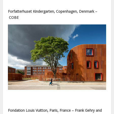
Forfatterhuset Kindergarten, Copenhagen, Denmark –
COBE
nel
nel
nel
nel
nel
nel
Fondation Louis Vuitton, Paris, France – Frank Gehry and