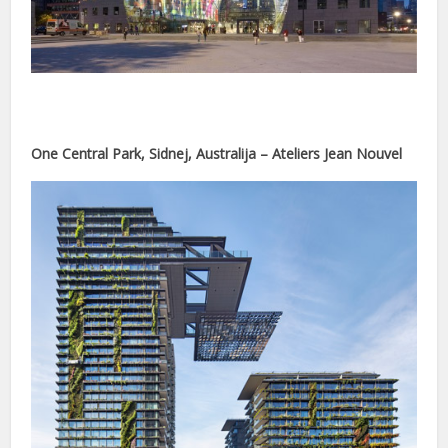
nel
iş
One Central Park, Sidnej, Australija – Ateliers Jean Nouvel
ort
le
ort
nusu
nusu