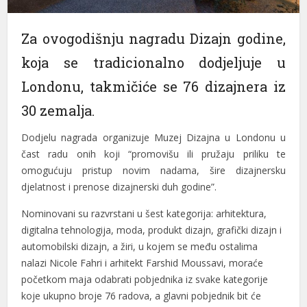
nel
Za ovogodišnju nagradu Dizajn godine,
nel
koja se tradicionalno dodjeljuje u
nel
Londonu, takmičiće se 76 dizajnera iz
nel
30 zemalja.
nel
Dodjelu nagrada organizuje Muzej Dizajna u Londonu u
čast radu onih koji “promovišu ili pružaju priliku te
nel
omogućuju pristup novim nadama, šire dizajnersku
nel
djelatnost i prenose dizajnerski duh godine”.
nel
Nominovani su razvrstani u šest kategorija: arhitektura,
digitalna tehnologija, moda, produkt dizajn, grafički dizajn i
nel
automobilski dizajn, a žiri, u kojem se među ostalima
nel
nalazi Nicole Fahri i arhitekt Farshid Moussavi, moraće
početkom maja odabrati pobjednika iz svake kategorije
nel
koje ukupno broje 76 radova, a glavni pobjednik bit će