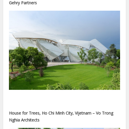
Gehry Partners
nk
ın al
nel
nel
nel
nel
nel
House for Trees, Ho Chi Minh City, Vijetnam – Vo Trong
nel
Nghia Architects
nel