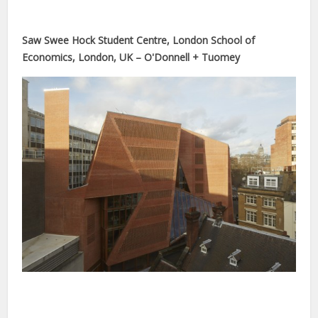
Saw Swee Hock Student Centre, London School of
 getirme büyüsü
Economics, London, UK – O'Donnell + Tuomey
orum
t
ş
vibet giriş
riş
ama
e