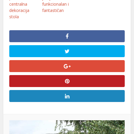
centralna
funkcionalan i
dekoracija
fantastičan
stola
ont
abet