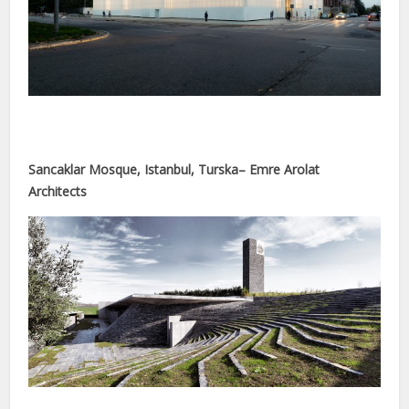
 link shortener
Sancaklar Mosque, Istanbul, Turska– Emre Arolat
Architects
riş
abet
riş