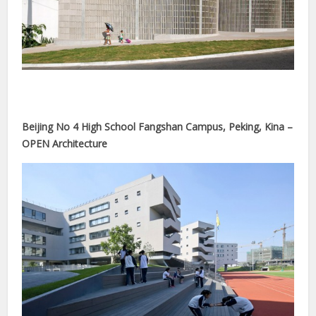
nel
nel
nel
nel
Beijing No 4 High School Fangshan Campus, Peking, Kina –
nel
OPEN Architecture
nel
nel
nel
nel
nel
nel