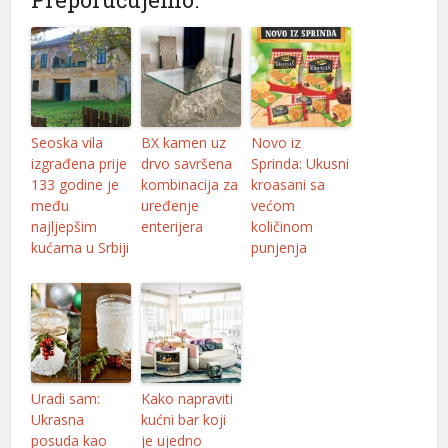
 mg
mg
Seoska vila
BX kamen uz
Novo iz
izgrađena prije
drvo savršena
Sprinda: Ukusni
fiyatları
133 godine je
kombinacija za
kroasani sa
među
uređenje
većom
mg fiyat
najljepšim
enterijera
količinom
kućama u Srbiji
punjenja
mg
iriş
Uradi sam:
Kako napraviti
Ukrasna
kućni bar koji
posuda kao
je ujedno