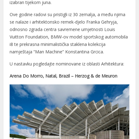
izabran tijekom juna.
nel
Ove godine radovi su pristigli iz 30 zemalja, a među njima
nel
se nalaze i arhitektonsko remek-djelo Franka Gehryja,
nel
odnosno zgrada centra savremene umjetnosti Louis
Vuitton Foundation, BMW-ov model sportskog automobila
ın al
i8 te prekrasna minimalistička staklena kolekcija
namještaja “Man Machine” Konstantina Grcica.
ın al
U nastavku pogledajte nominovane iz oblasti Arhitektura:
nel
Arena Do Morro, Natal, Brazil – Herzog & de Meuron
nel
nel
nel
nel
nel
nel