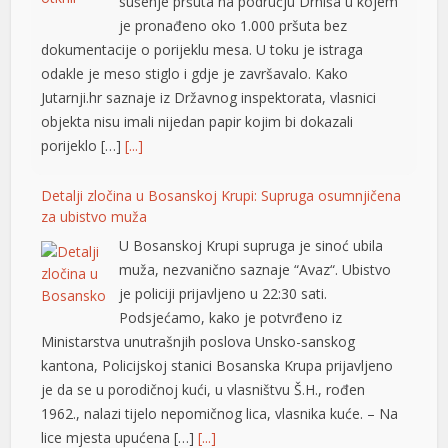
sušenje pršuta na području Drniša u kojem
je pronađeno oko 1.000 pršuta bez
dokumentacije o porijeklu mesa. U toku je istraga
odakle je meso stiglo i gdje je završavalo. Kako
Jutarnji.hr saznaje iz Državnog inspektorata, vlasnici
objekta nisu imali nijedan papir kojim bi dokazali
porijeklo […]
[...]
Detalji zločina u Bosanskoj Krupi: Supruga osumnjičena
za ubistvo muža
U Bosanskoj Krupi supruga je sinoć ubila
muža, nezvanično saznaje “Avaz“. Ubistvo
je policiji prijavljeno u 22:30 sati.
Podsjećamo, kako je potvrđeno iz
Ministarstva unutrašnjih poslova Unsko-sanskog
kantona, Policijskoj stanici Bosanska Krupa prijavljeno
je da se u porodičnoj kući, u vlasništvu Š.H., rođen
1962., nalazi tijelo nepomičnog lica, vlasnika kuće. – Na
lice mjesta upućena […]
[...]