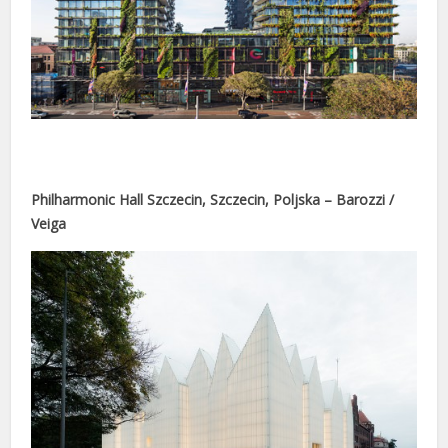
nusu
nusu
Philharmonic Hall Szczecin, Szczecin, Poljska – Barozzi /
Veiga
is
is