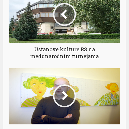
riş
Ustanove kulture RS na
međunarodnim turnejama
nel
cort
ort