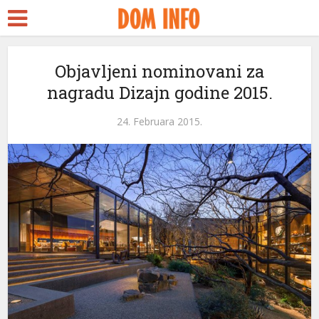
ort
Objavljeni nominovani za
nagradu Dizajn godine 2015.
ms
nel
24. Februara 2015.
nel
ketleri
nel