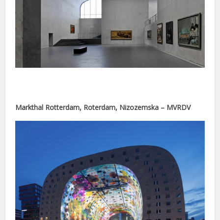
nel
nel
nel
nel
nel
Markthal Rotterdam, Roterdam, Nizozemska – MVRDV
ukat
cort
ort
nel