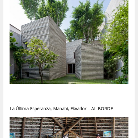
nel
nel
nel
nel
nel
nel
nel
nel
La Última Esperanza, Manabi, Ekvador – AL BORDE
nel
nel