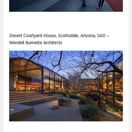
nel
nel
Desert Courtyard House, Scottsdale, Arizona, SAD –
Wendell Burnette Architects
nel
nel
nel
nel
nel