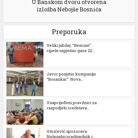
 izle
U Banskom dvoru otvorena
izložba Nebojše Bosnića
Preporuka
Veliki jubilej: “Bemine”
cipele uspješno gaze 22...
Javor posjetio kompaniju
“Bosankar”: Nova...
Unaprijeđeni pravilnici za
raspodjelu sredstava...
Umičević upozorava:
Nelegalni predsjednik i...