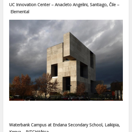
UC Innovation Center – Anacleto Angelini, Santiago, Čile –
cort
Elemental
ş
iş
Waterbank Campus at Endana Secondary School, Laikipia,
Kenya – PITCHAfrica