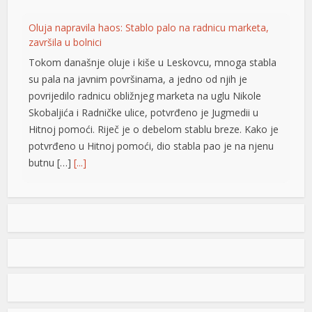
Oluja napravila haos: Stablo palo na radnicu marketa,
završila u bolnici
Tokom današnje oluje i kiše u Leskovcu, mnoga stabla
su pala na javnim površinama, a jedno od njih je
povrijedilo radnicu obližnjeg marketa na uglu Nikole
Skobaljića i Radničke ulice, potvrđeno je Jugmedii u
Hitnoj pomoći. Riječ je o debelom stablu breze. Kako je
potvrđeno u Hitnoj pomoći, dio stabla pao je na njenu
butnu […]
[...]
Snimak s Jadrana izazvao bijes javnosti: Muškarac džet
skijem ometao avione koji su gasili požar
Snimak s Kraljičine plaže u Ninu izazvao je
brojne reakcije nakon što je zabilježeno
kako osoba na džet skiju prilazi
protivpožarnim avionima koji su uzimali
vodu za gašenje požara. Poznati hrvatski preduzetnik