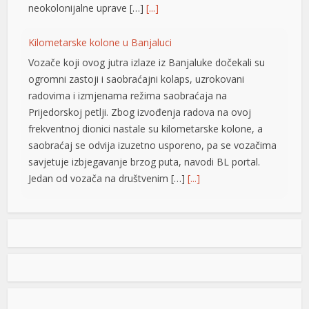
neokolonijalne uprave […]
[...]
Kilometarske kolone u Banjaluci
Vozače koji ovog jutra izlaze iz Banjaluke dočekali su
ogromni zastoji i saobraćajni kolaps, uzrokovani
radovima i izmjenama režima saobraćaja na
Prijedorskoj petlji. Zbog izvođenja radova na ovoj
frekventnoj dionici nastale su kilometarske kolone, a
saobraćaj se odvija izuzetno usporeno, pa se vozačima
savjetuje izbjegavanje brzog puta, navodi BL portal.
Jedan od vozača na društvenim […]
[...]
Pripremite kišobrane: Nakon vrelog dana stižu pljuskovi i
grmljavina
Stanovnike Republike Srpske i Bosne i Hercegovine
danas očekuje još jedan veoma topao ljetni dan, ali će
u poslijepodnevnim i večernjim časovima u pojedinim
krajevima kišobrani ipak biti potrebni. Prije podne