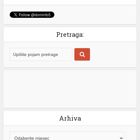
Pretraga:
üsü
Arhiva