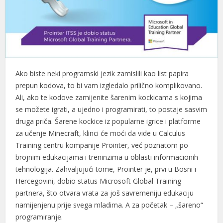
Ako biste neki programski jezik zamislili kao list papira
prepun kodova, to bi vam izgledalo prilično komplikovano.
Ali, ako te kodove zamijenite šarenim kockicama s kojima
se možete igrati, a ujedno i programirati, to postaje sasvim
druga priča. Šarene kockice iz popularne igrice i platforme
za učenje Minecraft, klinci će moći da vide u Calculus
Training centru kompanije Prointer, već poznatom po
brojnim edukacijama i treninzima u oblasti informacionih
tehnologija. Zahvaljujući tome, Prointer je, prvi u Bosni i
Hercegovini, dobio status Microsoft Global Training
partnera, što otvara vrata za još savremeniju edukaciju
namijenjenu prije svega mladima. A za početak – „šareno“
programiranje.