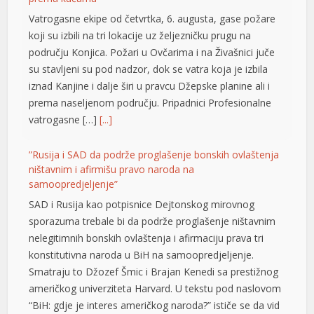
Vatrogasne ekipe od četvrtka, 6. augusta, gase požare
koji su izbili na tri lokacije uz željezničku prugu na
području Konjica. Požari u Ovčarima i na Živašnici juče
su stavljeni su pod nadzor, dok se vatra koja je izbila
iznad Kanjine i dalje širi u pravcu Džepske planine ali i
prema naseljenom području. Pripadnici Profesionalne
vatrogasne […]
[...]
”Rusija i SAD da podrže proglašenje bonskih ovlaštenja
ništavnim i afirmišu pravo naroda na
samoopredjeljenje”
SAD i Rusija kao potpisnice Dejtonskog mirovnog
sporazuma trebale bi da podrže proglašenje ništavnim
nelegitimnih bonskih ovlaštenja i afirmaciju prava tri
konstitutivna naroda u BiH na samoopredjeljenje.
Smatraju to Džozef Šmic i Brajan Kenedi sa prestižnog
američkog univerziteta Harvard. U tekstu pod naslovom
“BiH: gdje je interes američkog naroda?” ističe se da vid