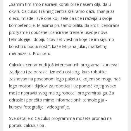
„Samim tim smo napravili korak bliže našem cilju da u
okviru Calculus Training centra kreiramo oazu znanja za
djecu, mlade i sve one koji žele da uče i razvijaju svoje
kompetencije. Mladima pružamo priliku da kroz licencirane
programe i obučene licencirane trenere usvoje nove
tehnologije i dobiju čitav set vještina koje će im sigurno
koristiti u budućnosti“, kaže Mirjana Jukić, marketing
menadžer u Prointeru.
Calculus centar nudi još interesantnih programa i kurseva i
za djecu i za odrasle. Između ostalog, kurs robotike
zasnovan na posebnom lego paketu u kojem se mogu naći
lego motori i dijelovi za robotiku i uz pomoć kojeg svako
može napraviti svog malog robota i programirati ga. Za
odrasle i ponešto mimo informacionih tehnologija –
kursevi fotografije i videografije.
Sve detalje o Calculus programima možete pronaći na
portalu calculus.ba .