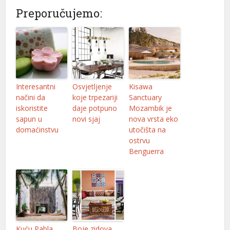
Preporučujemo:
Interesantni
Osvjetljenje
Kisawa
načini da
koje trpezariji
Sanctuary
iskoristite
daje potpuno
Mozambik je
sapun u
novi sjaj
nova vrsta eko
domaćinstvu
utočišta na
ostrvu
Benguerra
Kuću Pabla
Boje zidova