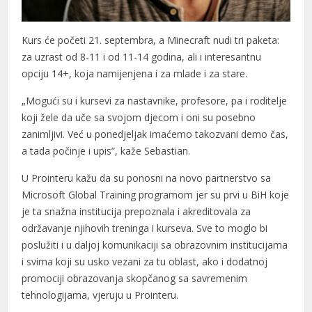
Kurs će početi 21. septembra, a Minecraft nudi tri paketa:
za uzrast od 8-11 i od 11-14 godina, ali i interesantnu
opciju 14+, koja namijenjena i za mlade i za stare.
„Mogući su i kursevi za nastavnike, profesore, pa i roditelje
koji žele da uče sa svojom djecom i oni su posebno
zanimljivi. Već u ponedjeljak imaćemo takozvani demo čas,
a tada počinje i upis”, kaže Sebastian.
U Prointeru kažu da su ponosni na novo partnerstvo sa
Microsoft Global Training programom jer su prvi u BiH koje
je ta snažna institucija prepoznala i akreditovala za
održavanje njihovih treninga i kurseva. Sve to moglo bi
poslužiti i u daljoj komunikaciji sa obrazovnim institucijama
i svima koji su usko vezani za tu oblast, ako i dodatnoj
promociji obrazovanja skopčanog sa savremenim
tehnologijama, vjeruju u Prointeru.