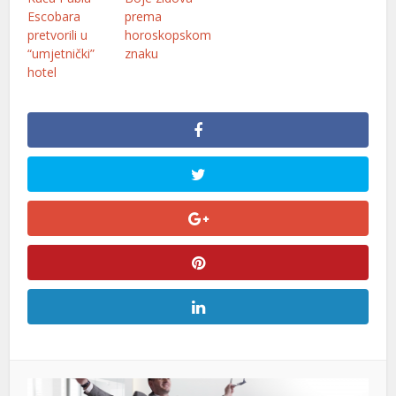
Escobara
prema
pretvorili u
horoskopskom
“umjetnički”
znaku
hotel