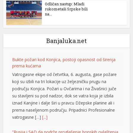
Odličan nastup: Mladi
rukometaši Srpske bili
na...
Banjaluka.net
Bukte požari kod Konjica, postoji opasnost od širenja
prema kućama
Vatrogasne ekipe od četvrtka, 6. augusta, gase požare
koji su izbili na tri lokacije uz željezničku prugu na
području Konjica. Požari u Ovčarima i na Živašnici juče
su stavljeni su pod nadzor, dok se vatra koja je izbila
iznad Kanjine i dalje širi u pravcu Džepske planine ali i
prema naseljenom području. Pripadnici Profesionalne
vatrogasne […]
[...]
”Rusija i SAD da podrže proglašenje bonskih ovlaštenja