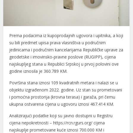
Prema podacima iz kupoprodajnih ugovora i upitnika, a koji
su bili predmet upisa prava vlasništva u područnim
jedinicama i područnim kancelarijama Republičke uprave za
geodetske i imovinsko-pravne poslove (RUGIPP), cijena
najskupljeg stana u Republici Srpskoj u prvoj polovini ove
godine iznosila je 360.789 KM.
Površina stana iznosi 109 kvadratnih metara i nalazi se u
objektu izgrađenom 2022. godine. Uz stan su prometovani
i pomoćna prostorija (krovna terasa) i garaža, pri čemu
ukupna ostvarena cijena u ugovoru iznosi 467.414 KM.
Analizirajući podatke koji su javno dostupni u Registru
cijena nepokretnosti – https://rcn.rgurs.org/ cijena
najskuplje prometovane kuće iznosi 700.000 KM i