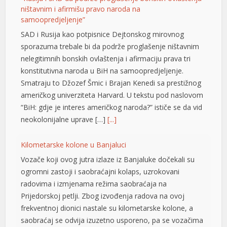
ništavnim i afirmišu pravo naroda na
samoopredjeljenje”
SAD i Rusija kao potpisnice Dejtonskog mirovnog
sporazuma trebale bi da podrže proglašenje ništavnim
ortener
nelegitimnih bonskih ovlaštenja i afirmaciju prava tri
konstitutivna naroda u BiH na samoopredjeljenje.
Smatraju to Džozef Šmic i Brajan Kenedi sa prestižnog
američkog univerziteta Harvard. U tekstu pod naslovom
“BiH: gdje je interes američkog naroda?” ističe se da vid
neokolonijalne uprave […]
[...]
Kilometarske kolone u Banjaluci
Vozače koji ovog jutra izlaze iz Banjaluke dočekali su
ogromni zastoji i saobraćajni kolaps, uzrokovani
radovima i izmjenama režima saobraćaja na
Prijedorskoj petlji. Zbog izvođenja radova na ovoj
frekventnoj dionici nastale su kilometarske kolone, a
saobraćaj se odvija izuzetno usporeno, pa se vozačima