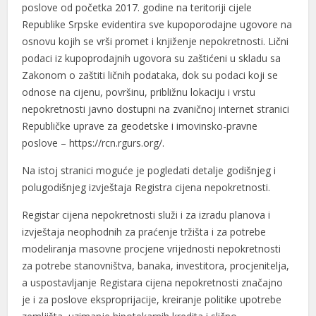
poslove od početka 2017. godine na teritoriji cijele
Republike Srpske evidentira sve kupoporodajne ugovore na
osnovu kojih se vrši promet i knjiženje nepokretnosti. Lični
podaci iz kupoprodajnih ugovora su zaštićeni u skladu sa
Zakonom o zaštiti ličnih podataka, dok su podaci koji se
odnose na cijenu, površinu, približnu lokaciju i vrstu
nepokretnosti javno dostupni na zvaničnoj internet stranici
Republičke uprave za geodetske i imovinsko-pravne
poslove – https://rcn.rgurs.org/.
Na istoj stranici moguće je pogledati detalje godišnjeg i
polugodišnjeg izvještaja Registra cijena nepokretnosti.
Registar cijena nepokretnosti služi i za izradu planova i
izvještaja neophodnih za praćenje tržišta i za potrebe
modeliranja masovne procjene vrijednosti nepokretnosti
za potrebe stanovništva, banaka, investitora, procjenitelja,
a uspostavljanje Registara cijena nepokretnosti značajno
je i za poslove eksproprijacije, kreiranje politike upotrebe