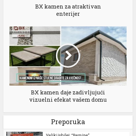
BX kamen za atraktivan
enterijer
BX kamen daje zadivljujući
vizuelni efekat vašem domu
Preporuka
Veliki jubilej: “Bemine”