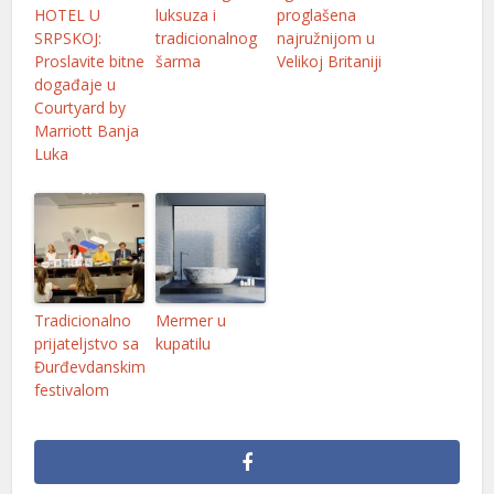
HOTEL U
luksuza i
proglašena
SRPSKOJ:
tradicionalnog
najružnijom u
Proslavite bitne
šarma
Velikoj Britaniji
događaje u
Courtyard by
Marriott Banja
Luka
Tradicionalno
Mermer u
prijateljstvo sa
kupatilu
Đurđevdanskim
festivalom