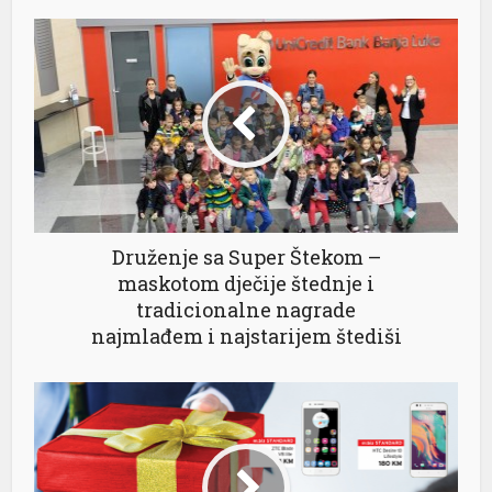
el
el
el
Druženje sa Super Štekom –
el
maskotom dječije štednje i
tradicionalne nagrade
najmlađem i najstarijem štediši
el
el
el