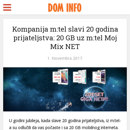
t
Kompanija m:tel slavi 20 godina
prijateljstva: 20 GB uz m:tel Moj
s
Mix NET
el
1. Novembra 2017.
el
tleri
U godini jubileja, kada slave 20 godina prijateljstva, iz m:tel-
a su odlučili da vas počaste i sa 20 GB mobilnog interneta.
el