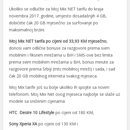
Ukoliko se odlučite za Moj Mix NET tarifu do kraja
el
novembra 2017. godine, umjesto dosadašnjih 4 GB,
el
dobićete čak 20 GB mjesečno za surfovanje po
maksimalnoj brzini.
el
Moj Mix NET tarifa po cijeni od 33,93 KM mjesečno
,
el
donosi vam odlične bonuse za razgovore prema svim
el
mobilnim i fiksnim mrežama u BiH i SMS-ove bez limita
prema svim mobilnim mrežama u BiH, bonus minute za
el
razgovore prema Srbiji (mts mobilnoj mreži) i sada, i sad
čak 20 GB mobilnog interneta svakog mjeseca.
el
Moj Mix tarife još su bolje ukoliko ih spojite sa novim
el
telefonom. Moj Mix Net ovog mjeseca najbolje se slaže uz
el
modele sa sniženim cijenama:
el
HTC Desire 10 Lifestyle
po cijeni od 180 KM,
el
Sony Xperia XA
po cijeni od 130 KM i