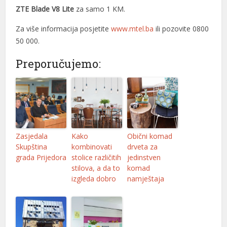
el
ZTE Blade V8 Lite
za samo 1 KM.
el
Za više informacija posjetite
www.mtel.ba
ili pozovite 0800
50 000.
el
Preporučujemo:
n al
n al
el
el
Zasjedala
Kako
Obični komad
el
Skupština
kombinovati
drveta za
grada Prijedora
stolice različitih
jedinstven
el
stilova, a da to
komad
izgleda dobro
namještaja
el
el
el