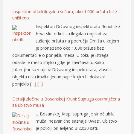
el
Inspektori otkrili ilegalnu sušaru, oko 1.000 pršuta biće
uništeno
el
Inspektori Državnog inspektorata Republike
Hrvatske otkrili su ilegalan objekat za
el
sušenje pršuta na području Drniša u kojem
el
je pronađeno oko 1.000 pršuta bez
dokumentacije o porijeklu mesa. U toku je istraga
el
odakle je meso stiglo i gdje je završavalo. Kako
Jutarnji.hr saznaje iz Državnog inspektorata, vlasnici
objekta nisu imali nijedan papir kojim bi dokazali
el
porijeklo […]
[...]
el
Detalji zločina u Bosanskoj Krupi: Supruga osumnjičena
el
za ubistvo muža
U Bosanskoj Krupi supruga je sinoć ubila
el
muža, nezvanično saznaje “Avaz“. Ubistvo
el
je policiji prijavljeno u 22:30 sati.