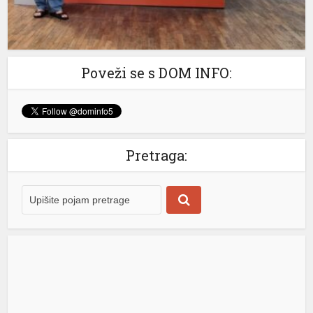
el
Poveži se s DOM INFO:
Pretraga:
rt
rt
usu
usu