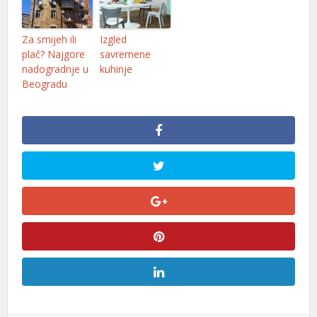
el
Za smijeh ili
Izgled
el
plač? Najgore
savremene
nadogradnje u
kuhinje
el
Beogradu
el
el
el
el
el
el
el
el