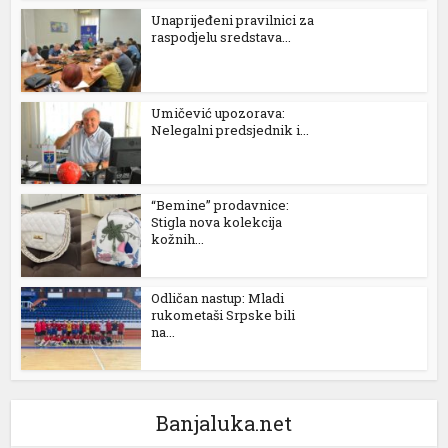
Unaprijeđeni pravilnici za
raspodjelu sredstava...
Umičević upozorava:
Nelegalni predsjednik i...
n al
“Bemine” prodavnice:
el
Stigla nova kolekcija
kožnih...
el
el
Odličan nastup: Mladi
rukometaši Srpske bili
el
na...
el
el
Banjaluka.net
el