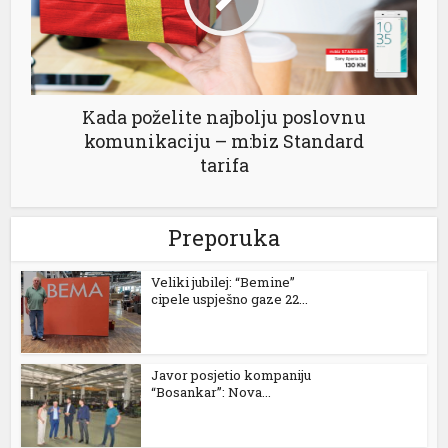
el
el
Kada poželite najbolju poslovnu
komunikaciju – m:biz Standard
el
tarifa
el
Preporuka
Veliki jubilej: “Bemine”
cipele uspješno gaze 22...
el
Javor posjetio kompaniju
el
“Bosankar”: Nova...