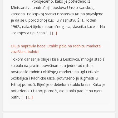
Podsjećamo, kako je potvrđeno iz
el
Ministarstva unutrašnjih poslova Unsko-sanskog
kantona, Policijskoj stanici Bosanska Krupa prijavljeno
el
je da se u porodičnoj kući, u vlasništvu Š.H., rođen
el
1962., nalazi tijelo nepomičnog lica, vlasnika kuće. – Na
lice mjesta upućena […]
[...]
el
el
Oluja napravila haos: Stablo palo na radnicu marketa,
završila u bolnici
el
Tokom današnje oluje i kiše u Leskovcu, mnoga stabla
su pala na javnim površinama, a jedno od njih je
n al
povrijedilo radnicu obližnjeg marketa na uglu Nikole
el
Skobaljića i Radničke ulice, potvrđeno je Jugmedii u
Hitnoj pomoći. Riječ je o debelom stablu breze. Kako je
el
potvrđeno u Hitnoj pomoći, dio stabla pao je na njenu
el
butnu […]
[...]
el
Snimak s Jadrana izazvao bijes javnosti: Muškarac džet
skijem ometao avione koji su gasili požar
el