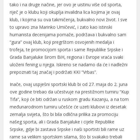
tako i na druge načine, jer ovo je uistinu više od sporta,
riječ je o klubu koji okuplja invalidna lica kojima je ovaj
klub, i kojima su ova takmičenja, bukvalno novi život. I sve
to upravo zna Marinko Umičević, i zato kao istinski
humanista decenijama pomaže, podržava i bukvalno sam
“gura” ovaj klub, koji pregrštom osvojenih medalja i
trofeja, te promocijom sporta i same Republike Srpske i
Grada Banjaluke širom BiH, regiona i Evrope vraća svaki
uloženi fening u njega. Iskreno se nadamo da će i nadležni
prepoznati taj značaj i podržati KKI “Vrbas”.
Inače, ovaj uspješni sportski klub bi od 27. maja do 2. juna
ove godine trebao da učestvuje na prestižnom turniru “Kup
Tifa”, koji će biti održan u ruskom gradu Kazanju, a na tom
međunarodnom turniru učešće će uzeti klubovi iz desetak
zemalja svijeta, što bi bila odlična prilika za promociju
našeg sporta, ali i Grada Banjaluke i cijele Republike
Srpske, gdje bi zastava Srpske i naši sportisti bili rame uz
rame sa velikim sportskim silama, što bi svakako trebali