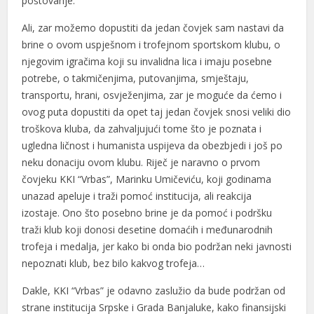
poštovanje.
Ali, zar možemo dopustiti da jedan čovjek sam nastavi da
brine o ovom uspješnom i trofejnom sportskom klubu, o
njegovim igračima koji su invalidna lica i imaju posebne
potrebe, o takmičenjima, putovanjima, smještaju,
transportu, hrani, osvježenjima, zar je moguće da ćemo i
ovog puta dopustiti da opet taj jedan čovjek snosi veliki dio
troškova kluba, da zahvaljujući tome što je poznata i
ugledna ličnost i humanista uspijeva da obezbjedi i još po
neku donaciju ovom klubu. Riječ je naravno o prvom
čovjeku KKI “Vrbas”, Marinku Umičeviću, koji godinama
unazad apeluje i traži pomoć institucija, ali reakcija
izostaje. Ono što posebno brine je da pomoć i podršku
traži klub koji donosi desetine domaćih i međunarodnih
trofeja i medalja, jer kako bi onda bio podržan neki javnosti
nepoznati klub, bez bilo kakvog trofeja…
Dakle, KKI “Vrbas” je odavno zaslužio da bude podržan od
strane institucija Srpske i Grada Banjaluke, kako finansijski