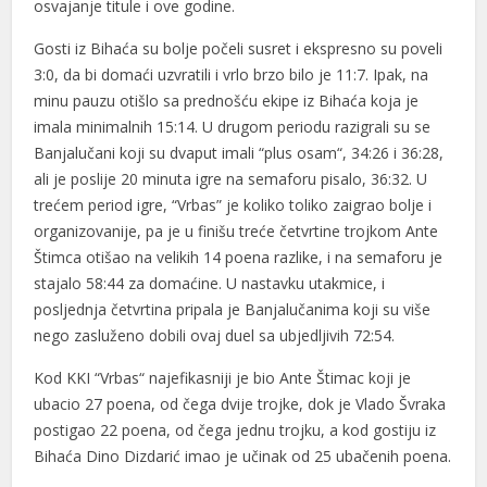
osvajanje titule i ove godine.
Gosti iz Bihaća su bolje počeli susret i ekspresno su poveli
3:0, da bi domaći uzvratili i vrlo brzo bilo je 11:7. Ipak, na
minu pauzu otišlo sa prednošću ekipe iz Bihaća koja je
imala minimalnih 15:14. U drugom periodu razigrali su se
Banjalučani koji su dvaput imali “plus osam“, 34:26 i 36:28,
ali je poslije 20 minuta igre na semaforu pisalo, 36:32. U
trećem period igre, “Vrbas” je koliko toliko zaigrao bolje i
organizovanije, pa je u finišu treće četvrtine trojkom Ante
Štimca otišao na velikih 14 poena razlike, i na semaforu je
stajalo 58:44 za domaćine. U nastavku utakmice, i
posljednja četvrtina pripala je Banjalučanima koji su više
nego zasluženo dobili ovaj duel sa ubjedljivih 72:54.
Kod KKI “Vrbas“ najefikasniji je bio Ante Štimac koji je
ubacio 27 poena, od čega dvije trojke, dok je Vlado Švraka
postigao 22 poena, od čega jednu trojku, a kod gostiju iz
Bihaća Dino Dizdarić imao je učinak od 25 ubačenih poena.