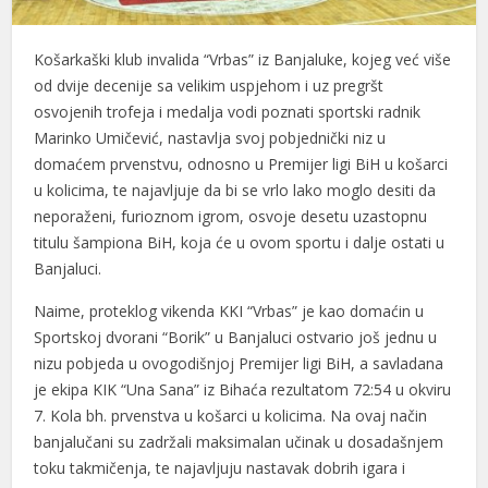
Košarkaški klub invalida “Vrbas” iz Banjaluke, kojeg već više
od dvije decenije sa velikim uspjehom i uz pregršt
osvojenih trofeja i medalja vodi poznati sportski radnik
Marinko Umičević, nastavlja svoj pobjednički niz u
domaćem prvenstvu, odnosno u Premijer ligi BiH u košarci
u kolicima, te najavljuje da bi se vrlo lako moglo desiti da
neporaženi, furioznom igrom, osvoje desetu uzastopnu
titulu šampiona BiH, koja će u ovom sportu i dalje ostati u
Banjaluci.
Naime, proteklog vikenda KKI “Vrbas” je kao domaćin u
Sportskoj dvorani “Borik” u Banjaluci ostvario još jednu u
nizu pobjeda u ovogodišnjoj Premijer ligi BiH, a savladana
je ekipa KIK “Una Sana” iz Bihaća rezultatom 72:54 u okviru
7. Kola bh. prvenstva u košarci u kolicima. Na ovaj način
banjalučani su zadržali maksimalan učinak u dosadašnjem
toku takmičenja, te najavljuju nastavak dobrih igara i