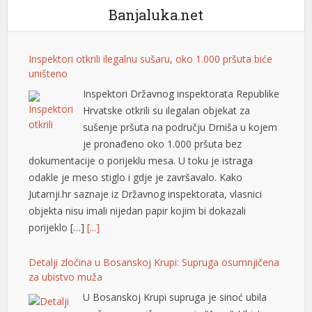
Banjaluka.net
hortener
Inspektori otkrili ilegalnu sušaru, oko 1.000 pršuta biće
uništeno
Inspektori Državnog inspektorata Republike
Hrvatske otkrili su ilegalan objekat za
sušenje pršuta na području Drniša u kojem
je pronađeno oko 1.000 pršuta bez
dokumentacije o porijeklu mesa. U toku je istraga
odakle je meso stiglo i gdje je završavalo. Kako
Jutarnji.hr saznaje iz Državnog inspektorata, vlasnici
objekta nisu imali nijedan papir kojim bi dokazali
porijeklo […]
[...]
Detalji zločina u Bosanskoj Krupi: Supruga osumnjičena
za ubistvo muža
U Bosanskoj Krupi supruga je sinoć ubila