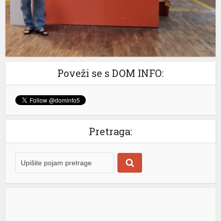
ne namjeravamo da preispitujemo odluku o
privremenoj […]
[...]
Poveži se s DOM INFO:
Pretraga:
iriş
temi