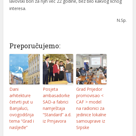
lavovski bori za njih već 22 godine, bez bilo kakvog ličnog
interesa.
N.Sp.
Preporučujemo:
Dani
Posjeta
Grad Prijedor
arhitekture
ambasadorke
promovisao <
četvrti put u
SAD-a fabrici
CAF > model
Banjaluci,
namještaja
na radionici za
ovogodišnja
“Standard” a.d.
jedinice lokalne
tema “Grad i
iz Prnjavora
samouprave iz
nasljeđe”
Srpske