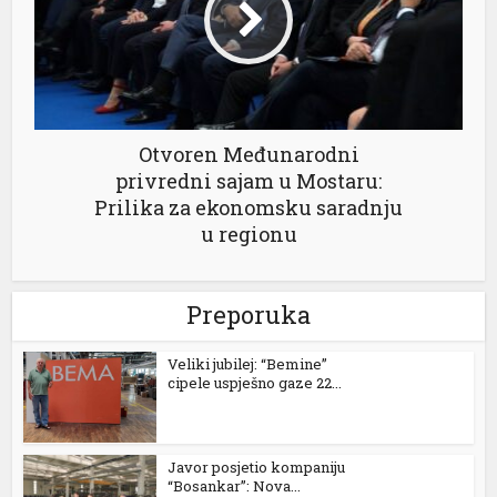
Otvoren Međunarodni
privredni sajam u Mostaru:
Prilika za ekonomsku saradnju
u regionu
Preporuka
Veliki jubilej: “Bemine”
cipele uspješno gaze 22...
Javor posjetio kompaniju
“Bosankar”: Nova...