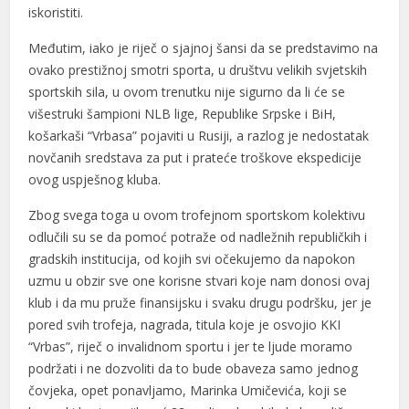
iskoristiti.
Međutim, iako je riječ o sjajnoj šansi da se predstavimo na
ovako prestižnoj smotri sporta, u društvu velikih svjetskih
sportskih sila, u ovom trenutku nije sigurno da li će se
višestruki šampioni NLB lige, Republike Srpske i BiH,
košarkaši “Vrbasa” pojaviti u Rusiji, a razlog je nedostatak
novčanih sredstava za put i prateće troškove ekspedicije
ovog uspješnog kluba.
Zbog svega toga u ovom trofejnom sportskom kolektivu
odlučili su se da pomoć potraže od nadležnih republičkih i
gradskih institucija, od kojih svi očekujemo da napokon
uzmu u obzir sve one korisne stvari koje nam donosi ovaj
klub i da mu pruže finansijsku i svaku drugu podršku, jer je
pored svih trofeja, nagrada, titula koje je osvojio KKI
“Vrbas”, riječ o invalidnom sportu i jer te ljude moramo
podržati i ne dozvoliti da to bude obaveza samo jednog
čovjeka, opet ponavljamo, Marinka Umičevića, koji se