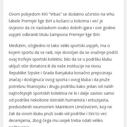
Ovom pobjedom KKI “Vrbas” se dodatno učvrstio na vrhu
tabele Premijer lige BiH u košarci u kolicima i već je
izvjesno da će nastavkom ovako dobrih igara i ove godine
uspjeti odbraniti titulu šampiona Premijer lige BiH.
Međutim, očigledno ni tako veliki sportski uspjeh, ma o
kojem sportu da se radi, nije dovoljan da se snažnije podrži
ovaj trofejni sportski kolektiv, bilo da se u podršku klubu
uključi više donatora ili da naše institucije na nivou
Republike Srpske i Grada Banjaluka konačno prepoznaju
značaj i dostignuća ovog sporta i ovog kluba i da pruže
potrebnu finansijsku i drugu podršku kako jedan od naših
najtrofejnijih sportskih kolektiva ne bi i dalje zavisio samo
od podrške nekolicine istinskih humanista i entuzijasta,
predvođenih neumornim Marinkom Umičevićem, koji ne
žali da ovom klubu pruži svaki vid podrške i čini to već
decenijama, zbog čega mu uvijek treba odati veliko