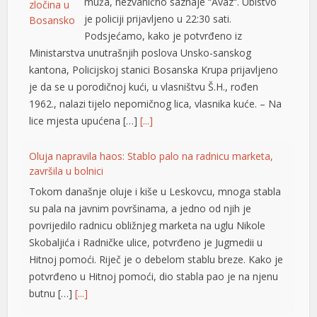
muža, nezvanično saznaje “Avaz“. Ubistvo
je policiji prijavljeno u 22:30 sati.
Podsjećamo, kako je potvrđeno iz
Ministarstva unutrašnjih poslova Unsko-sanskog
e büyüsü
kantona, Policijskoj stanici Bosanska Krupa prijavljeno
je da se u porodičnoj kući, u vlasništvu Š.H., rođen
1962., nalazi tijelo nepomičnog lica, vlasnika kuće. – Na
lice mjesta upućena […]
[...]
Oluja napravila haos: Stablo palo na radnicu marketa,
završila u bolnici
Tokom današnje oluje i kiše u Leskovcu, mnoga stabla
iriş
su pala na javnim površinama, a jedno od njih je
povrijedilo radnicu obližnjeg marketa na uglu Nikole
Skobaljića i Radničke ulice, potvrđeno je Jugmedii u
Hitnoj pomoći. Riječ je o debelom stablu breze. Kako je
potvrđeno u Hitnoj pomoći, dio stabla pao je na njenu
butnu […]
[...]