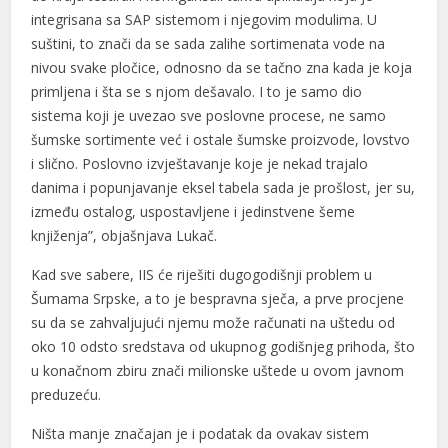
integrisana sa SAP sistemom i njegovim modulima. U
suštini, to znači da se sada zalihe sortimenata vode na
nivou svake pločice, odnosno da se tačno zna kada je koja
primljena i šta se s njom dešavalo. I to je samo dio
sistema koji je uvezao sve poslovne procese, ne samo
šumske sortimente već i ostale šumske proizvode, lovstvo
i slično. Poslovno izvještavanje koje je nekad trajalo
danima i popunjavanje eksel tabela sada je prošlost, jer su,
između ostalog, uspostavljene i jedinstvene šeme
knjiženja”, objašnjava Lukač.
Kad sve sabere, IIS će riješiti dugogodišnji problem u
Šumama Srpske, a to je bespravna sječa, a prve procjene
su da se zahvaljujući njemu može računati na uštedu od
oko 10 odsto sredstava od ukupnog godišnjeg prihoda, što
u konačnom zbiru znači milionske uštede u ovom javnom
preduzeću.
Ništa manje značajan je i podatak da ovakav sistem