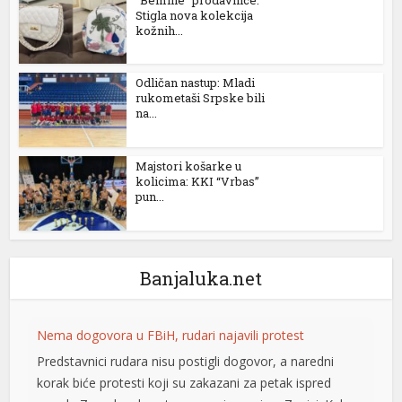
Stigla nova kolekcija
kožnih...
Odličan nastup: Mladi
rukometaši Srpske bili
na...
Majstori košarke u
kolicima: KKI “Vrbas”
pun...
Banjaluka.net
Nema dogovora u FBiH, rudari najavili protest
Predstavnici rudara nisu postigli dogovor, a naredni
korak biće protesti koji su zakazani za petak ispred
iş