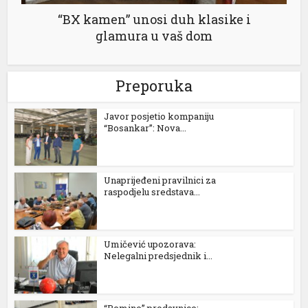
“BX kamen” unosi duh klasike i
glamura u vaš dom
Preporuka
Javor posjetio kompaniju
“Bosankar”: Nova...
Unaprijeđeni pravilnici za
raspodjelu sredstava...
Umičević upozorava:
Nelegalni predsjednik i...
“Bemine” prodavnice: