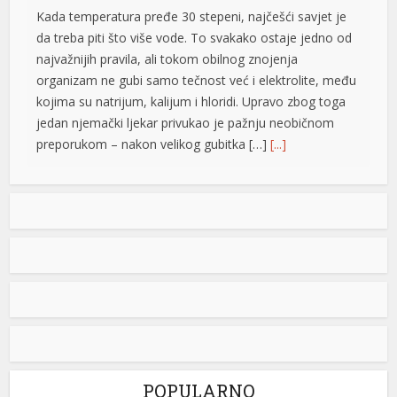
Kada temperatura pređe 30 stepeni, najčešći savjet je
da treba piti što više vode. To svakako ostaje jedno od
najvažnijih pravila, ali tokom obilnog znojenja
organizam ne gubi samo tečnost već i elektrolite, među
kojima su natrijum, kalijum i hloridi. Upravo zbog toga
jedan njemački ljekar privukao je pažnju neobičnom
preporukom – nakon velikog gubitka […]
[...]
Opet izdvajanja za Ćirilični park: Ni dvije godine nakon
otvaranja 33 hiljade KM za nova ulaganja
Ni dvije godine nakon otvaranja, Ćirilični park u Banjaluci
ponovo je predmet novih ulaganja. Gradska uprava
odobrila je dodatne radove na parkovskim stazama i
rasvjeti u vrijednosti od 33.928,40 KM sa PDV-om.
Konačnom Odlukom o izboru najpovoljnijeg ponuđača
 shortener
(od 03.08.2026. godine), ovaj posao je povjeren grupi
ponuđača „ABC SOLUTIONS“ d.o.o. Banja Luka i
„Kozaraputevi“ d.o.o. […]
[...]
POPULARNO