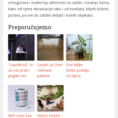
omogućava i evidenciju aktivnosti na zaštiti i čuvanju šuma,
kako od njene devastacije tako i od insekata, biljnih bolesti,
požara, pa sve do zaštite divljači i lovnih objekata.
Preporučujemo:
“Laundroid” će
Savjeti za čiste
Ove biljke
za nas prati i
i blistave
držite podalje
peglati veš
parkete
od djece
WiFi ruter kao
Viseće mreže –