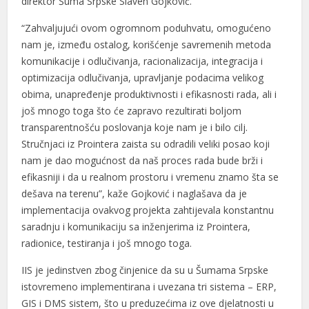
direktor Šuma Srpske Slaven Gojković.
“Zahvaljujući ovom ogromnom poduhvatu, omogućeno
nam je, između ostalog, korišćenje savremenih metoda
komunikacije i odlučivanja, racionalizacija, integracija i
optimizacija odlučivanja, upravljanje podacima velikog
obima, unapređenje produktivnosti i efikasnosti rada, ali i
još mnogo toga što će zapravo rezultirati boljom
transparentnošću poslovanja koje nam je i bilo cilj.
Stručnjaci iz Prointera zaista su odradili veliki posao koji
nam je dao mogućnost da naš proces rada bude brži i
efikasniji i da u realnom prostoru i vremenu znamo šta se
dešava na terenu”, kaže Gojković i naglašava da je
implementacija ovakvog projekta zahtijevala konstantnu
saradnju i komunikaciju sa inženjerima iz Prointera,
radionice, testiranja i još mnogo toga.
IIS je jedinstven zbog činjenice da su u Šumama Srpske
istovremeno implementirana i uvezana tri sistema – ERP,
GIS i DMS sistem, što u preduzećima iz ove djelatnosti u