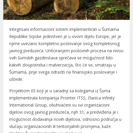
Integrisani informacioni sistem implementiran u Šumama
Republike Srpske jedinstven je u ovom dijelu Evrope, jer je
njime uvezano kompletno poslovanje ovog kompleksnog
javnog preduzeća. Unficiranjem poslovnih procesa na nivou
svih šumskih gazdinstava sprečava se mogućnost bilo
kakvih zloupotreba i malverzacija, što će se, smatraju u
Šumama, prije svega odraziti na finansijsko poslovanje i
uštede.
Projektom IIS koji je u saradnji sa kolegama iz Šuma
implementirala kompanija Prointer ITSS, članica infinity
International Group, obuhvaćeni su svi organizacioni
dijelovi ovog javnog preduzeća, njih 31, a predviđena je i
mogućnost dodavanja novih dijelova, odnosno područja u
slučaju organizacionih ili teritorijalnih promjena, kaže