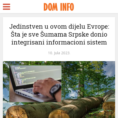
Jedinstven u ovom dijelu Evrope:
Šta je sve Šumama Srpske donio
integrisani informacioni sistem
10. Jula 2023.
i