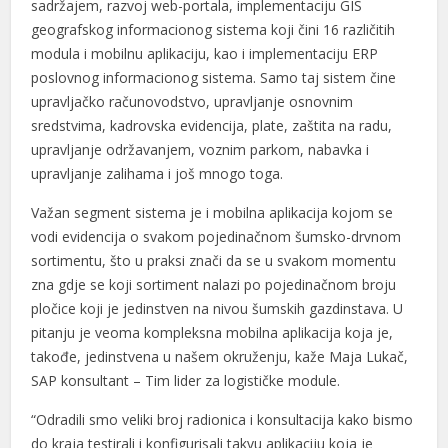
sadržajem, razvoj web-portala, implementaciju GIS
geografskog informacionog sistema koji čini 16 različitih
modula i mobilnu aplikaciju, kao i implementaciju ERP
poslovnog informacionog sistema. Samo taj sistem čine
upravljačko računovodstvo, upravljanje osnovnim
sredstvima, kadrovska evidencija, plate, zaštita na radu,
upravljanje održavanjem, voznim parkom, nabavka i
upravljanje zalihama i još mnogo toga.
Važan segment sistema je i mobilna aplikacija kojom se
vodi evidencija o svakom pojedinačnom šumsko-drvnom
sortimentu, što u praksi znači da se u svakom momentu
zna gdje se koji sortiment nalazi po pojedinačnom broju
pločice koji je jedinstven na nivou šumskih gazdinstava. U
pitanju je veoma kompleksna mobilna aplikacija koja je,
takođe, jedinstvena u našem okruženju, kaže Maja Lukač,
SAP konsultant – Tim lider za logističke module.
“Odradili smo veliki broj radionica i konsultacija kako bismo
do kraja testirali i konfigurisali takvu aplikaciju koja je