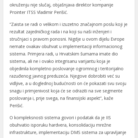
okruženju nije slučaj, objašnjava direktor kompanije
Prointer ITSS Vladimir Perišić.
“Zaista se radi o velikom i izuzetno značajnom poslu koji je
rezultat zajedničkog rada i na koji su naši inženjeri i
stručnjaci s pravom ponosni. Nigdje u ovom dijelu Evrope
nemate ovakav obuhvat u implementaciji informacionog
sistema. Primjera radi, u Hrvatskim šumama imate dio
sistema, ali ne i ovako integrisanu varijantu koja je
objedinila kompletno poslovanje ogromnog i teritorijalno
razuđenog javnog preduzeća. Njegove dobrobiti već su
vidljive, a u doglednoj budućnosti on će pokazati svu svoju
snagu i primjenivost koja će se odraziti na sve segmente
poslovanja i, prije svega, na finansijski aspekt”, kaže
Perišić.
O kompleksnosti sistema govori i podatak da je IIS
obuhvatio isporuku hardvera, konsolidaciju mrežne
infrastrukture, implementaciju DMS sistema za upravljanje