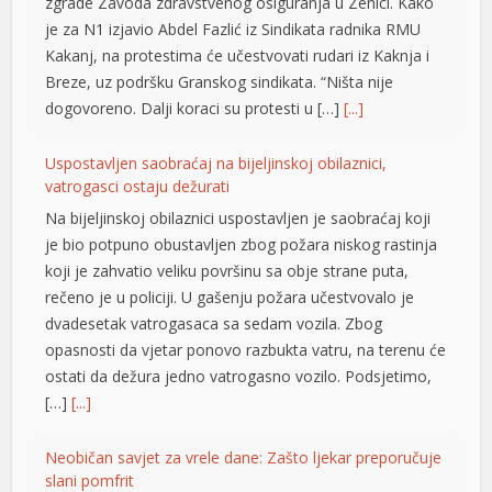
zgrade Zavoda zdravstvenog osiguranja u Zenici. Kako
je za N1 izjavio Abdel Fazlić iz Sindikata radnika RMU
Kakanj, na protestima će učestvovati rudari iz Kaknja i
Breze, uz podršku Granskog sindikata. “Ništa nije
dogovoreno. Dalji koraci su protesti u […]
[...]
Uspostavljen saobraćaj na bijeljinskoj obilaznici,
t
vatrogasci ostaju dežurati
Na bijeljinskoj obilaznici uspostavljen je saobraćaj koji
je bio potpuno obustavljen zbog požara niskog rastinja
koji je zahvatio veliku površinu sa obje strane puta,
rečeno je u policiji. U gašenju požara učestvovalo je
dvadesetak vatrogasaca sa sedam vozila. Zbog
opasnosti da vjetar ponovo razbukta vatru, na terenu će
ostati da dežura jedno vatrogasno vozilo. Podsjetimo,
[…]
[...]
Neobičan savjet za vrele dane: Zašto ljekar preporučuje
slani pomfrit