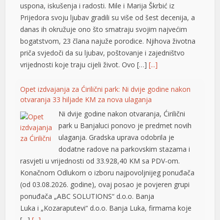
uspona, iskušenja i radosti. Mile i Marija Škrbić iz
Prijedora svoju ljubav gradili su više od šest decenija, a
eme bonusu
danas ih okružuje ono što smatraju svojim najvećim
labet
bogatstvom, 23 člana najuže porodice. Njihova životna
priča svjedoči da su ljubav, poštovanje i zajedništvo
bet
vrijednosti koje traju cijeli život. Ovo […]
[...]
is 20 mg fiyat
Opet izdvajanja za Ćirilični park: Ni dvije godine nakon
bet
otvaranja 33 hiljade KM za nova ulaganja
Ni dvije godine nakon otvaranja, Ćirilični
köy escort
park u Banjaluci ponovo je predmet novih
eme bonusu
ulaganja. Gradska uprava odobrila je
dodatne radove na parkovskim stazama i
eme bonusu
rasvjeti u vrijednosti od 33.928,40 KM sa PDV-om.
eme bonusu
Konačnom Odlukom o izboru najpovoljnijeg ponuđača
(od 03.08.2026. godine), ovaj posao je povjeren grupi
eme bonusu
ponuđača „ABC SOLUTIONS“ d.o.o. Banja
Luka i „Kozaraputevi“ d.o.o. Banja Luka, firmama koje
ganbet
[…]
[...]