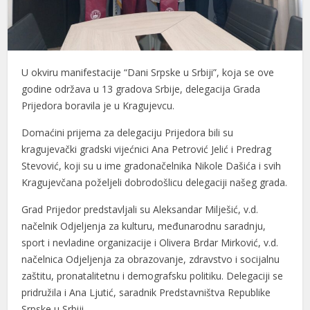
link panel
link panel
U okviru manifestacije “Dani Srpske u Srbiji”, koja se ove
link panel
godine održava u 13 gradova Srbije, delegacija Grada
link panel
Prijedora boravila je u Kragujevcu.
link panel
Domaćini prijema za delegaciju Prijedora bili su
kragujevački gradski vijećnici Ana Petrović Jelić i Predrag
link panel
Stevović, koji su u ime gradonačelnika Nikole Dašića i svih
Kragujevčana poželjeli dobrodošlicu delegaciji našeg grada.
link panel
Grad Prijedor predstavljali su Aleksandar Milješić, v.d.
link panel
načelnik Odjeljenja za kulturu, međunarodnu saradnju,
link panel
sport i nevladine organizacije i Olivera Brdar Mirković, v.d.
načelnica Odjeljenja za obrazovanje, zdravstvo i socijalnu
link panel
zaštitu, pronatalitetnu i demografsku politiku. Delegaciji se
link panel
pridružila i Ana Ljutić, saradnik Predstavništva Republike
Srpske u Srbiji.