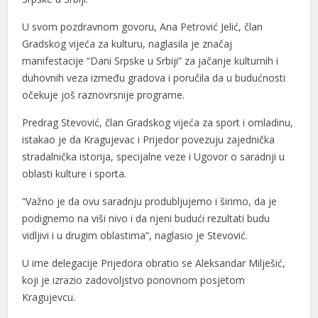
link panel
U svom pozdravnom govoru, Ana Petrović Jelić, član
link panel
Gradskog vijeća za kulturu, naglasila je značaj
manifestacije “Dani Srpske u Srbiji” za jačanje kulturnih i
link panel
duhovnih veza između gradova i poručila da u budućnosti
link panel
očekuje još raznovrsnije programe.
link panel
Predrag Stevović, član Gradskog vijeća za sport i omladinu,
istakao je da Kragujevac i Prijedor povezuju zajednička
link satın al
stradalnička istorija, specijalne veze i Ugovor o saradnji u
oblasti kulture i sporta.
link satın al
“Važno je da ovu saradnju produbljujemo i širimo, da je
link panel
podignemo na viši nivo i da njeni budući rezultati budu
link panel
vidljivi i u drugim oblastima”, naglasio je Stevović.
link panel
U ime delegacije Prijedora obratio se Aleksandar Milješić,
koji je izrazio zadovoljstvo ponovnom posjetom
link panel
Kragujevcu.
link panel