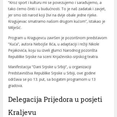
“Kroz sport i kulturu mi se povezujemo i sarađujemo, a
link panel
tako ćemo činiti i u budućnosti. To je naš zadatak i zavjet,
jer smo isti narod koji živi na dvije obale jedne rijeke.
link panel
Kragujevac smatramo našom drugom kućom”, istakao je
Milješić.
link panel
Program u Kragujevcu završen je pozorišnom predstavom
link panel
“Kuća”, autora Nebojše Ilića, u adaptaciji i režiji Nikole
link panel
Pejakovića, koju su izveli glumci Narodnog pozorišta
Republike Srpske na sceni Knjaževsko-srpskog teatra.
link panel
Manifestacija “Dani Srpske u Srbiji”, u organizaciji
link panel
Predstavništva Republike Srpske u Srbiji, ove godine
održava se po 13. put, sa bogatim programom u 13
link panel
gradova.
link panel
Delegacija Prijedora u posjeti
link panel
link panel
Kraljevu