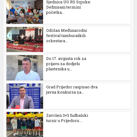
Sjednica UO RS Srpske:
Definisani termini
link Panel
početka...
link Panel
Održan Međunarodni
link Panel
festival tamburaških
orkestara...
link Panel
link Panel
Do 17. avgusta rok za
prijavu za dodjelu
plastenika u...
link Panel
link Panel
Grad Prijedor raspisao dva
javna konkursa za...
link panel
sun Avukat
Završen 3×3 fudbalski
epe Escort
turnir u Prijedoru:...