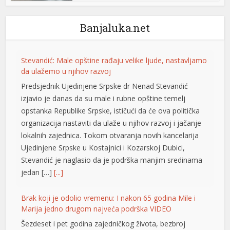
sino
Banjaluka.net
ra Escort
link panel
Stevandić: Male opštine rađaju velike ljude, nastavljamo
link panel
da ulažemo u njihov razvoj
Predsjednik Ujedinjene Srpske dr Nenad Stevandić
link giriş
izjavio je danas da su male i rubne opštine temelj
bet
opstanka Republike Srpske, ističući da će ova politička
organizacija nastaviti da ulaže u njihov razvoj i jačanje
bet
lokalnih zajednica. Tokom otvaranja novih kancelarija
Ujedinjene Srpske u Kostajnici i Kozarskoj Dubici,
bet
Stevandić je naglasio da je podrška manjim sredinama
bet
jedan […]
[...]
lya Escort
Brak koji je odolio vremenu: I nakon 65 godina Mile i
Marija jedno drugom najveća podrška VIDEO
 İfşa İzle
Šezdeset i pet godina zajedničkog života, bezbroj
at güncel giriş