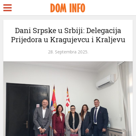
ra Escort
 Seks
dy
Dani Srpske u Srbiji: Delegacija
Prijedora u Kragujevcu i Kraljevu
kstreams
link panel
28. Septembra 2025.
link panel
link paketleri
link
link
link
link
link