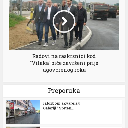
link panel
link panel
link panel
link panel
link panel
Radovi na raskrsnici kod
link panel
“Vilaka” biće završeni prije
ugovorenog roka
link panel
link panel
Preporuka
link panel
Izložbom akvarela u
link satın al
Galeriji ” Sreten...
link Panel
link Panel