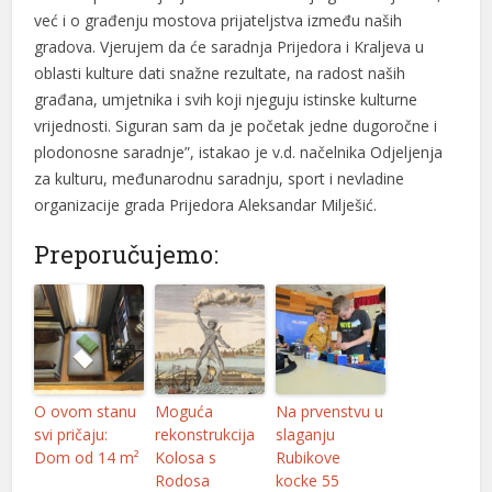
već i o građenju mostova prijateljstva između naših
link Panel
gradova. Vjerujem da će saradnja Prijedora i Kraljeva u
oblasti kulture dati snažne rezultate, na radost naših
link panel
građana, umjetnika i svih koji njeguju istinske kulturne
al Oku
vrijednosti. Siguran sam da je početak jedne dugoročne i
plodonosne saradnje”, istakao je v.d. načelnika Odjeljenja
link
za kulturu, međunarodnu saradnju, sport i nevladine
organizacije grada Prijedora Aleksandar Milješić.
link panel
Preporučujemo:
link panel
link panel
link Panel
link
O ovom stanu
Moguća
Na prvenstvu u
link
svi pričaju:
rekonstrukcija
slaganju
Dom od 14 m²
Kolosa s
Rubikove
link
Rodosa
kocke 55