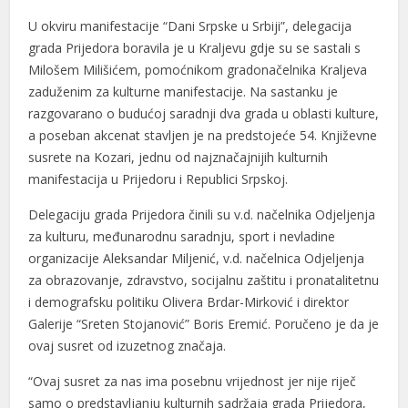
link panel
U okviru manifestacije “Dani Srpske u Srbiji”, delegacija
link panel
grada Prijedora boravila je u Kraljevu gdje su se sastali s
Milošem Milišićem, pomoćnikom gradonačelnika Kraljeva
link panel
zaduženim za kulturne manifestacije. Na sastanku je
razgovarano o budućoj saradnji dva grada u oblasti kulture,
link panel
a poseban akcenat stavljen je na predstojeće 54. Književne
inati
susrete na Kozari, jednu od najznačajnijih kulturnih
manifestacija u Prijedoru i Republici Srpskoj.
link
Delegaciju grada Prijedora činili su v.d. načelnika Odjeljenja
link Panel
za kulturu, međunarodnu saradnju, sport i nevladine
organizacije Aleksandar Miljenić, v.d. načelnica Odjeljenja
link
za obrazovanje, zdravstvo, socijalnu zaštitu i pronatalitetnu
link Panel
i demografsku politiku Olivera Brdar-Mirković i direktor
Galerije “Sreten Stojanović” Boris Eremić. Poručeno je da je
link
ovaj susret od izuzetnog značaja.
al oku
“Ovaj susret za nas ima posebnu vrijednost jer nije riječ
link Panel
samo o predstavljanju kulturnih sadržaja grada Prijedora,