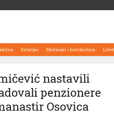
tektura
Enterijer
Eksterijer i hortikultura
Lifes
mičević nastavili
radovali penzionere
manastir Osovica