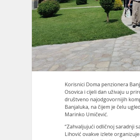
l
l
l
al
al
l
l
Korisnici Doma penzionera Banja
l
Osovica i cijeli dan uživaju u pri
društveno najodgovornijih komp
l
Banjaluka, na čijem je čelu ugl
l
Marinko Umičević.
l
“Zahvaljujući odličnoj saradnj
Lihović ovakve izlete organizuj
l