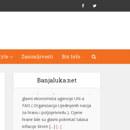
tyle
Zanimljivosti
Biz Info
Banjaluka.net
Evo zašto instinktivno utišavamo
radio kada se parkiramo ili tražimo
adresu
Gotovo svaki vozač je bar jednom
utišao radio kada je pokušavao da