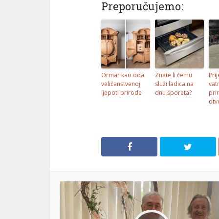
Preporučujemo:
l
l
Ormar kao oda
Znate li čemu
Pri
l
veličanstvenoj
služi ladica na
vat
ljepoti prirode
dnu šporeta?
pri
otv
l
l
l
l