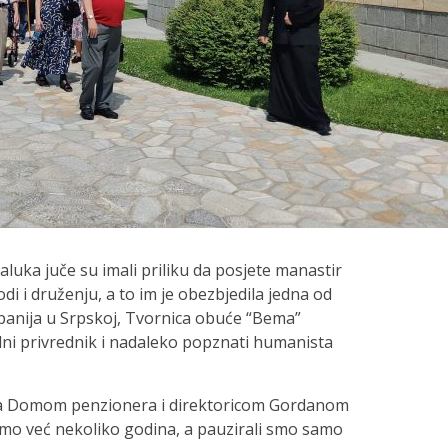
luka juče su imali priliku da posjete manastir
rodi i druženju, a to im je obezbjedila jedna od
anija u Srpskoj, Tvornica obuće “Bema”
edni privrednik i nadaleko popznati humanista
i sa Domom penzionera i direktoricom Gordanom
emo već nekoliko godina, a pauzirali smo samo