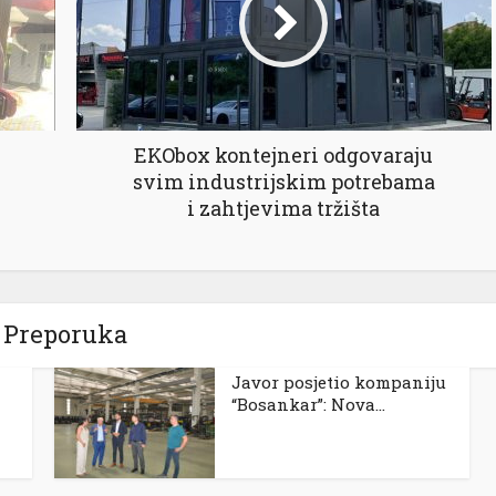
EKObox kontejneri odgovaraju
svim industrijskim potrebama
i zahtjevima tržišta
Preporuka
Javor posjetio kompaniju
“Bosankar”: Nova...