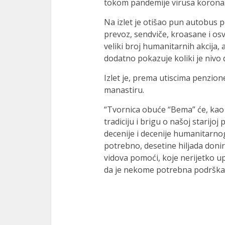
tokom pandemije virusa korona
l
Na izlet je otišao pun autobus p
prevoz, sendviče, kroasane i osv
l
veliki broj humanitarnih akcija, 
l
dodatno pokazuje koliki je niv
l
Izlet je, prema utiscima penzio
manastiru.
l
“Tvornica obuće “Bema” će, kao
l
tradiciju i brigu o našoj starijoj
decenije i decenije humanitarno
l
potrebno, desetine hiljada donir
l
vidova pomoći, koje nerijetko u
da je nekome potrebna podrška, št
l
l
l