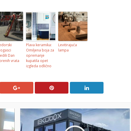
jedorski
Plava keramika:
Levitirajuća
rogasci
Omiljena boja za
lampa
redili Dan
opremanje
orenih vrata
kupatila opet
izgleda odlično