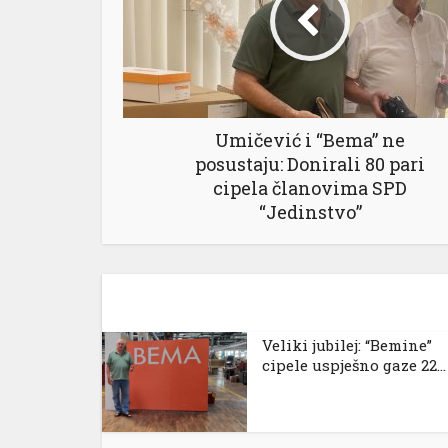
l
l
Umičević i “Bema” ne
l
posustaju: Donirali 80 pari
cipela članovima SPD
l
“Jedinstvo”
l
Veliki jubilej: “Bemine”
cipele uspješno gaze 22...
l