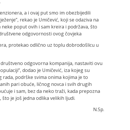
.
enzionera, a i ovaj put smo im obezbijedili
ježenje”, rekao je Umičević, koji se odaziva na
a neke poput ovih i sam kreira i podržava, što
o društvene odgovornosti ovog čovjeka
nera, protekao odlično uz toplu dobrodošlicu u
 društveno odgovorna kompanija, nastaviti ovu
 populaciji”, dodao je Umičević, iza kojeg su
g rada, podrške svima onima kojima je to
anih pari obuće, ličnog novca i svih drugih
pućuje i sam, bez da neko traži, kada prepozna
o je još jedna odlika velikih ljudi.
N.Sp.