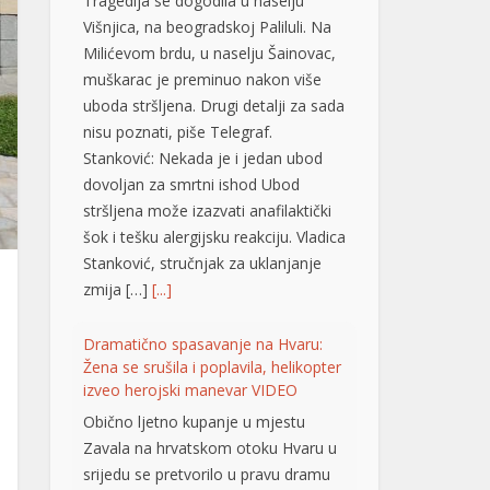
Stanković: Nekada je i jedan ubod
dovoljan za smrtni ishod Ubod
stršljena može izazvati anafilaktički
šok i tešku alergijsku reakciju. Vladica
Stanković, stručnjak za uklanjanje
zmija […]
[...]
Dramatično spasavanje na Hvaru:
Žena se srušila i poplavila, helikopter
izveo herojski manevar VIDEO
Obično ljetno kupanje u mjestu
Zavala na hrvatskom otoku Hvaru u
srijedu se pretvorilo u pravu dramu
nakon što je mlađoj ženi iznenada
pozlilo, izgubila je svijest i poplavila.
Zahvaljujući brzoj reakciji prolaznika i
helikopterske hitne medicinske
službe (HEMS), žena je na kraju
pokazala znakove oporavka.