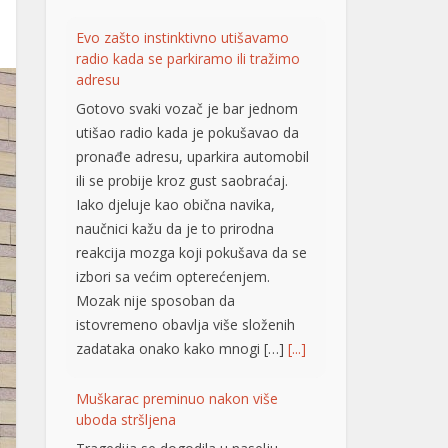
pronađe adresu, uparkira automobil
ili se probije kroz gust saobraćaj.
Iako djeluje kao obična navika,
naučnici kažu da je to prirodna
reakcija mozga koji pokušava da se
izbori sa većim opterećenjem.
Mozak nije sposoban da
istovremeno obavlja više složenih
zadataka onako kako mnogi […]
[...]
Muškarac preminuo nakon više
uboda stršljena
Tragedija se dogodila u naselju
Višnjica, na beogradskoj Paliluli. Na
Milićevom brdu, u naselju Šainovac,
muškarac je preminuo nakon više
uboda stršljena. Drugi detalji za sada
nisu poznati, piše Telegraf.