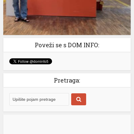
ne namjeravamo da preispitujemo odluku o
privremenoj […]
[...]
u
u
u
Poveži se s DOM INFO:
Pretraga: