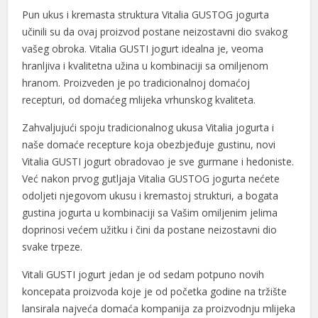
Pun ukus i kremasta struktura Vitalia GUSTOG jogurta
učinili su da ovaj proizvod postane neizostavni dio svakog
vašeg obroka. Vitalia GUSTI jogurt idealna je, veoma
hranljiva i kvalitetna užina u kombinaciji sa omiljenom
hranom. Proizveden je po tradicionalnoj domaćoj
l
recepturi, od domaćeg mlijeka vrhunskog kvaliteta.
l
Zahvaljujući spoju tradicionalnog ukusa Vitalia jogurta i
naše domaće recepture koja obezbjeđuje gustinu, novi
Vitalia GUSTI jogurt obradovao je sve gurmane i hedoniste.
Već nakon prvog gutljaja Vitalia GUSTOG jogurta nećete
odoljeti njegovom ukusu i kremastoj strukturi, a bogata
gustina jogurta u kombinaciji sa Vašim omiljenim jelima
doprinosi većem užitku i čini da postane neizostavni dio
svake trpeze.
Vitali GUSTI jogurt jedan je od sedam potpuno novih
koncepata proizvoda koje je od početka godine na tržište
lansirala najveća domaća kompanija za proizvodnju mlijeka