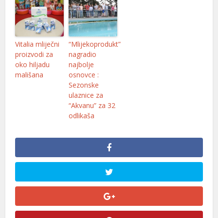
Vitalia mliječni
“Mlijekoprodukt”
proizvodi za
nagradio
oko hiljadu
najbolje
mališana
osnovce :
Sezonske
ulaznice za
“Akvanu” za 32
odlikaša