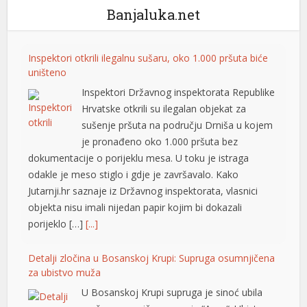
Banjaluka.net
Inspektori otkrili ilegalnu sušaru, oko 1.000 pršuta biće
uništeno
Inspektori Državnog inspektorata Republike
Hrvatske otkrili su ilegalan objekat za
sušenje pršuta na području Drniša u kojem
je pronađeno oko 1.000 pršuta bez
dokumentacije o porijeklu mesa. U toku je istraga
l
odakle je meso stiglo i gdje je završavalo. Kako
Jutarnji.hr saznaje iz Državnog inspektorata, vlasnici
objekta nisu imali nijedan papir kojim bi dokazali
porijeklo […]
[...]
Detalji zločina u Bosanskoj Krupi: Supruga osumnjičena
za ubistvo muža
U Bosanskoj Krupi supruga je sinoć ubila