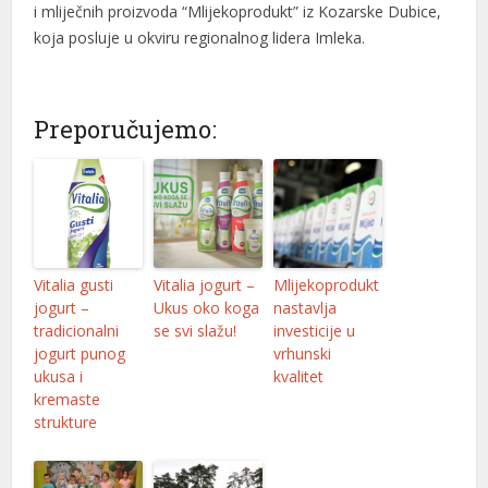
i mliječnih proizvoda “Mlijekoprodukt” iz Kozarske Dubice,
koja posluje u okviru regionalnog lidera Imleka.
Preporučujemo:
Vitalia gusti
Vitalia jogurt –
Mlijekoprodukt
jogurt –
Ukus oko koga
nastavlja
tradicionalni
se svi slažu!
investicije u
jogurt punog
vrhunski
ukusa i
kvalitet
kremaste
strukture