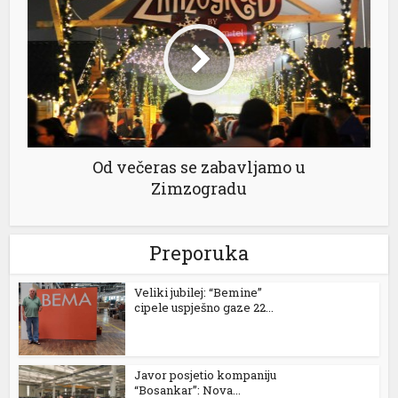
l
Od večeras se zabavljamo u
Zimzogradu
Preporuka
Veliki jubilej: “Bemine”
cipele uspješno gaze 22...
Javor posjetio kompaniju
“Bosankar”: Nova...