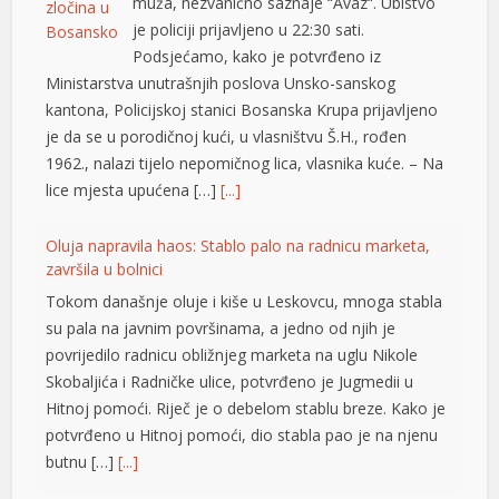
muža, nezvanično saznaje “Avaz“. Ubistvo
je policiji prijavljeno u 22:30 sati.
Podsjećamo, kako je potvrđeno iz
Ministarstva unutrašnjih poslova Unsko-sanskog
kantona, Policijskoj stanici Bosanska Krupa prijavljeno
je da se u porodičnoj kući, u vlasništvu Š.H., rođen
1962., nalazi tijelo nepomičnog lica, vlasnika kuće. – Na
lice mjesta upućena […]
[...]
Oluja napravila haos: Stablo palo na radnicu marketa,
t
završila u bolnici
Tokom današnje oluje i kiše u Leskovcu, mnoga stabla
su pala na javnim površinama, a jedno od njih je
povrijedilo radnicu obližnjeg marketa na uglu Nikole
Skobaljića i Radničke ulice, potvrđeno je Jugmedii u
Hitnoj pomoći. Riječ je o debelom stablu breze. Kako je
potvrđeno u Hitnoj pomoći, dio stabla pao je na njenu
butnu […]
[...]