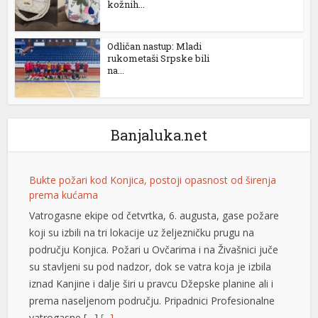
kožnih...
Odličan nastup: Mladi
rukometaši Srpske bili
na...
Banjaluka.net
l
Bukte požari kod Konjica, postoji opasnost od širenja
prema kućama
Vatrogasne ekipe od četvrtka, 6. augusta, gase požare
koji su izbili na tri lokacije uz željezničku prugu na
području Konjica. Požari u Ovčarima i na Živašnici juče
su stavljeni su pod nadzor, dok se vatra koja je izbila
iznad Kanjine i dalje širi u pravcu Džepske planine ali i
prema naseljenom području. Pripadnici Profesionalne
vatrogasne […]
[...]