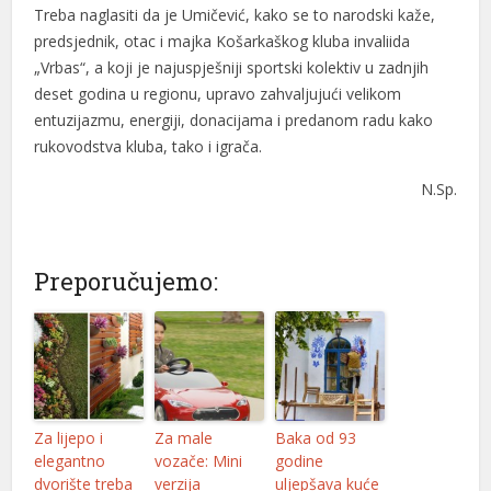
Treba naglasiti da je Umičević, kako se to narodski kaže,
predsjednik, otac i majka Košarkaškog kluba invaliida
„Vrbas“, a koji je najuspješniji sportski kolektiv u zadnjih
deset godina u regionu, upravo zahvaljujući velikom
entuzijazmu, energiji, donacijama i predanom radu kako
rukovodstva kluba, tako i igrača.
N.Sp.
Preporučujemo:
Za lijepo i
Za male
Baka od 93
elegantno
vozače: Mini
godine
dvorište treba
verzija
uljepšava kuće