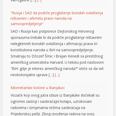
”Rusija i SAD da podrže proglašenje bonskih ovlaštenja
ništavnim i afirmišu pravo naroda na
samoopredjeljenje”
SAD i Rusija kao potpisnice Dejtonskog mirovnog
sporazuma trebale bi da podrže proglašenje ništavnim
nelegitimnih bonskih ovlaštenja i afirmaciju prava tri
konstitutivna naroda u BiH na samoopredjeljenje.
Smatraju to Džozef Šmic i Brajan Kenedi sa prestižnog
t
američkog univerziteta Harvard. U tekstu pod naslovom
“BiH: gdje je interes američkog naroda?” ističe se da vid
neokolonijalne uprave […]
[...]
Kilometarske kolone u Banjaluci
Vozače koji ovog jutra izlaze iz Banjaluke dočekali su
ogromni zastoji i saobraćajni kolaps, uzrokovani
radovima i izmjenama režima saobraćaja na
Prijedorskoj petlji. Zbog izvođenja radova na ovoj