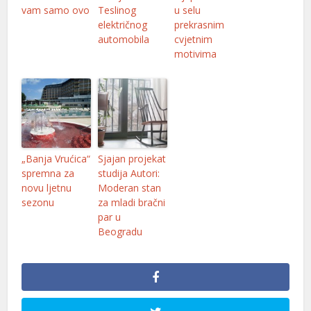
vam samo ovo
Teslinog
u selu
električnog
prekrasnim
automobila
cvjetnim
motivima
„Banja Vrućica“
Sjajan projekat
spremna za
studija Autori:
novu ljetnu
Moderan stan
sezonu
za mladi bračni
par u
Beogradu