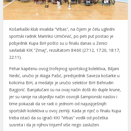
Košarkaški klub invalida “Vrbas”, na čijem je čelu ugledni
sportski radnik Marinko Umičević, po peti put postao je
pobjednik Kupa BiH pošto su u finalu danas u Zenici
savladali KIK “Zmaj”, rezultatom 84:60 (27:12, 17:20, 18:17,
22:11).
Pehar kapitenu ovog trofejnog sportskog kolektiva, Biljani
Nedić, uručio je Alaga Pašić, predsjednik Saveza košarke u
kolicima BiH, a medalje je uručio selektor BiH Behrudin
Bajgorić. Banjalučani su na ovaj način došli do duple krune,
jer su ranije na ubjedljiv način osvojili šampionski naslov i
time pokazali da se radi o jednom od najuspješnijih
sportskih kolektiva u ovoj zemlji. Kada je riječ o finalu Kupa
treba istaći da su igrači KKI “Vrbas” vodili od početka
susreta i da je njihov trijumf više nego zaslužen.