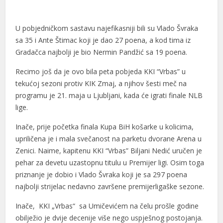
U pobjedničkom sastavu najefikasniji bili su Vlado Švraka
sa 35 i Ante Štimac koji je dao 27 poena, a kod tima iz
Gradačca najbolji je bio Nermin Pandžić sa 19 poena.
l
Recimo još da je ovo bila peta pobjeda KKI “Vrbas” u
tekućoj sezoni protiv KIK Zmaj, a njihov šesti meč na
l
programu je 21. maja u Ljubljani, kada će igrati finale NLB
lige.
Inače, prije početka finala Kupa BiH košarke u kolicima,
upriličena je i mala svečanost na parketu dvorane Arena u
Zenici. Naime, kapitenu KKI “Vrbas” Biljani Nedić uručen je
pehar za devetu uzastopnu titulu u Premijer ligi. Osim toga
priznanje je dobio i Vlado Švraka koji je sa 297 poena
najbolji strijelac nedavno završene premijerligaške sezone.
Inače, KKI „Vrbas“ sa Umičevićem na čelu prošle godine
obilježio je dvije decenije više nego uspješnog postojanja.