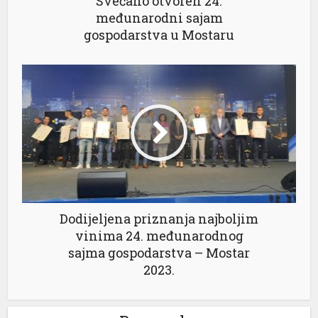
Svečano otvoren 24.
međunarodni sajam
gospodarstva u Mostaru
l
Dodijeljena priznanja najboljim
vinima 24. međunarodnog
sajma gospodarstva – Mostar
2023.