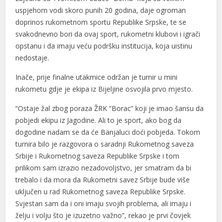
uspjehom vodi skoro punih 20 godina, daje ogroman
doprinos rukometnom sportu Republike Srpske, te se
svakodnevno bori da ovaj sport, rukometni klubovi i igrači
opstanu i da imaju veću podršku institucija, koja uistinu
nedostaje.
Inače, prije finalne utakmice održan je turnir u mini
rukometu gdje je ekipa iz Bijeljine osvojila prvo mjesto.
“Ostaje žal zbog poraza ŽRK “Borac” koji je imao šansu da
pobjedi ekipu iz Jagodine. Ali to je sport, ako bog da
dogodine nadam se da će Banjaluci doći pobjeda. Tokom
turnira bilo je razgovora o saradnji Rukometnog saveza
Srbije i Rukometnog saveza Republike Srpske i tom
prilikom sam izrazio nezadovoljstvo, jer smatram da bi
trebalo i da mora da Rukometni savez Srbije bude više
uključen u rad Rukometnog saveza Republike Srpske.
Svjestan sam da i oni imaju svojih problema, ali imaju i
želju i volju što je izuzetno važno”, rekao je prvi čovjek