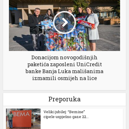
Donacijom novogodišnjih
paketića zaposleni UniCredit
banke Banja Luka mališanima
izmamili osmijeh na lice
Preporuka
Veliki jubilej: “Bemine”
cipele uspješno gaze 22...