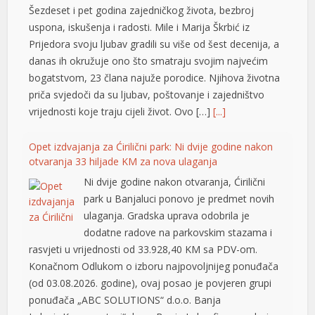
Šezdeset i pet godina zajedničkog života, bezbroj
uspona, iskušenja i radosti. Mile i Marija Škrbić iz
Prijedora svoju ljubav gradili su više od šest decenija, a
danas ih okružuje ono što smatraju svojim najvećim
bogatstvom, 23 člana najuže porodice. Njihova životna
priča svjedoči da su ljubav, poštovanje i zajedništvo
vrijednosti koje traju cijeli život. Ovo […]
[...]
Opet izdvajanja za Ćirilični park: Ni dvije godine nakon
otvaranja 33 hiljade KM za nova ulaganja
Ni dvije godine nakon otvaranja, Ćirilični
park u Banjaluci ponovo je predmet novih
ulaganja. Gradska uprava odobrila je
dodatne radove na parkovskim stazama i
rasvjeti u vrijednosti od 33.928,40 KM sa PDV-om.
Konačnom Odlukom o izboru najpovoljnijeg ponuđača
(od 03.08.2026. godine), ovaj posao je povjeren grupi
ponuđača „ABC SOLUTIONS“ d.o.o. Banja