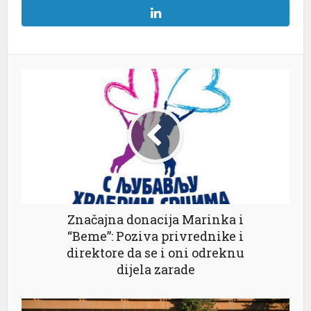
Značajna donacija Marinka i
“Beme”: Poziva privrednike i
direktore da se i oni odreknu
dijela zarade
sü