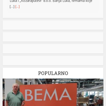
Luka i „Kozaraputevi“ d.o.o. Banja Luka, firmama koje
[…]
[...]
Preminuo Drago Galić: Euroherc se oprašta od jednog
od svojih osnivača
U 73. godini preminuo je Drago Galić iz
Širokog Brijega, jedan od osnivača
Euroherca te dugogodišnji rukovodioca u
sektoru osiguranja. Drago Galić rođen je
1954. godine u Ljubotićima, a veći dio života proveo je u
Širokom Brijegu. U Euroherc je došao s bogatim
iskustvom u području osiguranja te je od samih
početaka sudjelovao u stvaranju […]
[...]
POPULARNO
Petrović tvrdi da snabdijavanje strujom nije ugroženo:
Otkrio i da li će doći do promjene cijena
Generalni direktor “Elektroprivrede Republike
Srpske” Luka Petrović rekao je da je, uprkos
izuzetno nepovoljnoj hidrologiji,