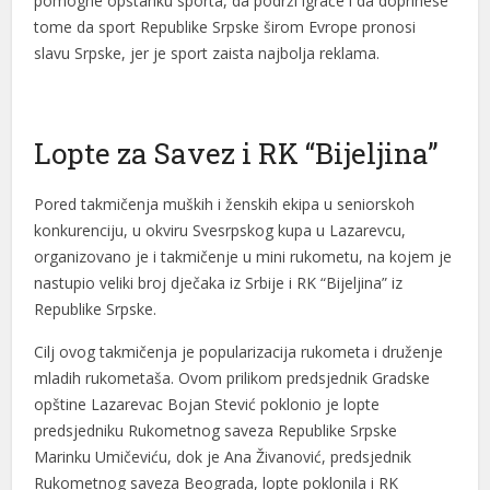
pomogne opstanku sporta, da podrži igrače i da doprinese
tome da sport Republike Srpske širom Evrope pronosi
slavu Srpske, jer je sport zaista najbolja reklama.
Lopte za Savez i RK “Bijeljina”
Pored takmičenja muških i ženskih ekipa u seniorskoh
konkurenciju, u okviru Svesrpskog kupa u Lazarevcu,
organizovano je i takmičenje u mini rukometu, na kojem je
nastupio veliki broj dječaka iz Srbije i RK “Bijeljina” iz
Republike Srpske.
Cilj ovog takmičenja je popularizacija rukometa i druženje
mladih rukometaša. Ovom prilikom predsjednik Gradske
opštine Lazarevac Bojan Stević poklonio je lopte
predsjedniku Rukometnog saveza Republike Srpske
Marinku Umičeviću, dok je Ana Živanović, predsjednik
Rukometnog saveza Beograda, lopte poklonila i RK