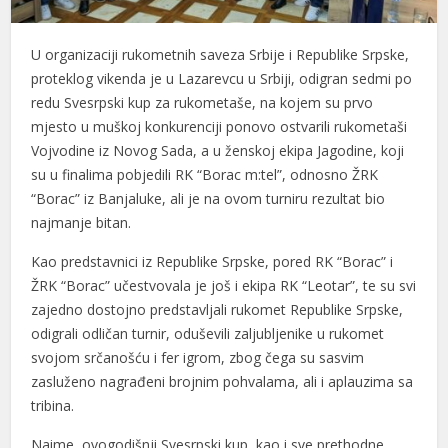
U organizaciji rukometnih saveza Srbije i Republike Srpske,
proteklog vikenda je u Lazarevcu u Srbiji, odigran sedmi po
redu Svesrpski kup za rukometaše, na kojem su prvo
mjesto u muškoj konkurenciji ponovo ostvarili rukometaši
Vojvodine iz Novog Sada, a u ženskoj ekipa Jagodine, koji
su u finalima pobjedili RK “Borac m:tel”, odnosno ŽRK
“Borac” iz Banjaluke, ali je na ovom turniru rezultat bio
najmanje bitan.
Kao predstavnici iz Republike Srpske, pored RK “Borac” i
ŽRK “Borac” učestvovala je još i ekipa RK “Leotar”, te su svi
zajedno dostojno predstavljali rukomet Republike Srpske,
odigrali odličan turnir, oduševili zaljubljenike u rukomet
svojom srčanošću i fer igrom, zbog čega su sasvim
zasluženo nagrađeni brojnim pohvalama, ali i aplauzima sa
tribina.
Naime, ovogodišnji Svesrpski kup, kao i sve prethodne