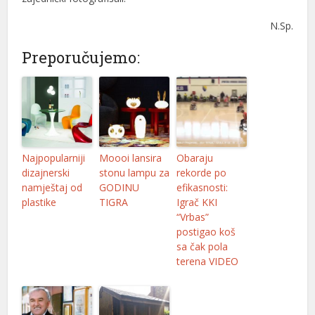
N.Sp.
Preporučujemo:
Najpopularniji
Moooi lansira
Obaraju
dizajnerski
stonu lampu za
rekorde po
namještaj od
GODINU
efikasnosti:
plastike
TIGRA
Igrač KKI
“Vrbas”
postigao koš
sa čak pola
terena VIDEO