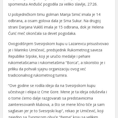
spomenuta Anđušić pogodila za veliko slavlje, 27:26.
U pobjedničkom timu golman Marija Simić imala je 14
odbrana, a osam golova dala je Srna Sukur. Na drugoj
strani Darjana Vukliš imala je 15 odbrana, dok je Helena
Ćurić meč okončala sa devet pogodaka.
Ovogodišnjem Svesrpskom kupu u Lazarevcu prisustvovao
je i Marinko Umičević, predsjednik Rukometnog saveza
Republike Srpske, koji je uručio medalje i pehare
rukometašicama i rukometašima “Borca”, a iskoristio je i
priliku da pohvali sjajnu organizaciju ovog već
tradicionalnog rukometnog turnira.
“Ove godine se rodila ideja da na Svesrpskom kupu
učestvuje i ekipa iz Crne Gore. Mene je ta ideja oduševila i
o tome ćemo dalje razgovarati sa predstavnicima
zainteresovanih klubova, a što se mene lično tiče ja sam
saglasan jer je to Svesrpski kup”, rekao je Umičević, koji
zajedno sa Tvornicom obuće “Bema” koju sa velikim