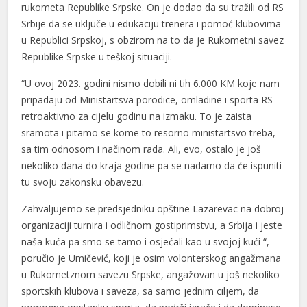
rukometa Republike Srpske. On je dodao da su tražili od RS
Srbije da se uključe u edukaciju trenera i pomoć klubovima
u Republici Srpskoj, s obzirom na to da je Rukometni savez
Republike Srpske u teškoj situaciji.
“U ovoj 2023. godini nismo dobili ni tih 6.000 KM koje nam
pripadaju od Ministartsva porodice, omladine i sporta RS
retroaktivno za cijelu godinu na izmaku. To je zaista
sramota i pitamo se kome to resorno ministartsvo treba,
sa tim odnosom i načinom rada. Ali, evo, ostalo je još
nekoliko dana do kraja godine pa se nadamo da će ispuniti
tu svoju zakonsku obavezu.
Zahvaljujemo se predsjedniku opštine Lazarevac na dobroj
organizaciji turnira i odličnom gostiprimstvu, a Srbija i jeste
naša kuća pa smo se tamo i osjećali kao u svojoj kući “,
poručio je Umičević, koji je osim volonterskog angažmana
u Rukometznom savezu Srpske, angažovan u još nekoliko
sportskih klubova i saveza, sa samo jednim ciljem, da