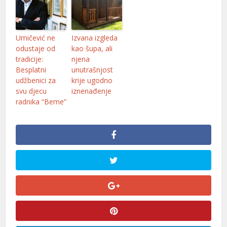
Umičević ne
Izvana izgleda
odustaje od
kao šupa, ali
tradicije:
njena
Besplatni
unutrašnjost
udžbenici za
krije ugodno
svu djecu
iznenađenje
radnika “Beme”
er