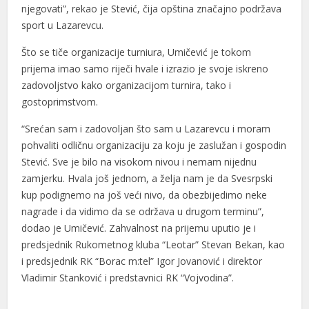
njegovati”, rekao je Stević, čija opština značajno podržava
sport u Lazarevcu.
Što se tiče organizacije turniura, Umičević je tokom
prijema imao samo riječi hvale i izrazio je svoje iskreno
zadovoljstvo kako organizacijom turnira, tako i
gostoprimstvom.
“Srećan sam i zadovoljan što sam u Lazarevcu i moram
pohvaliti odličnu organizaciju za koju je zaslužan i gospodin
Stević. Sve je bilo na visokom nivou i nemam nijednu
zamjerku. Hvala još jednom, a želja nam je da Svesrpski
kup podignemo na još veći nivo, da obezbijedimo neke
nagrade i da vidimo da se održava u drugom terminu”,
dodao je Umičević. Zahvalnost na prijemu uputio je i
predsjednik Rukometnog kluba “Leotar” Stevan Bekan, kao
i predsjednik RK “Borac m:tel” Igor Jovanović i direktor
Vladimir Stanković i predstavnici RK “Vojvodina”.