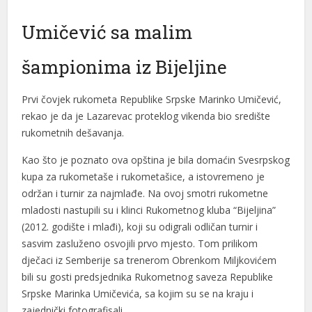
Umičević sa malim
šampionima iz Bijeljine
Prvi čovjek rukometa Republike Srpske Marinko Umičević,
rekao je da je Lazarevac proteklog vikenda bio središte
rukometnih dešavanja.
Kao što je poznato ova opština je bila domaćin Svesrpskog
kupa za rukometaše i rukometašice, a istovremeno je
održan i turnir za najmlađe. Na ovoj smotri rukometne
mladosti nastupili su i klinci Rukometnog kluba “Bijeljina”
(2012. godište i mlađi), koji su odigrali odličan turnir i
sasvim zasluženo osvojili prvo mjesto. Tom prilikom
dječaci iz Semberije sa trenerom Obrenkom Miljkovićem
bili su gosti predsjednika Rukometnog saveza Republike
Srpske Marinka Umičevića, sa kojim su se na kraju i
zajednički fotografisali.