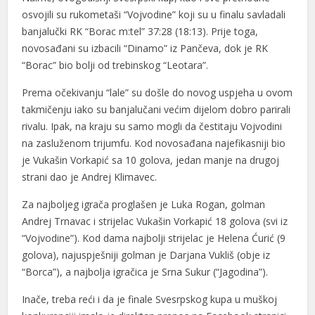
osvojili su rukometaši “Vojvodine” koji su u finalu savladali
banjalučki RK “Borac m:tel” 37:28 (18:13). Prije toga,
novosađani su izbacili “Dinamo” iz Pančeva, dok je RK
“Borac” bio bolji od trebinskog “Leotara”.
Prema očekivanju “lale” su došle do novog uspjeha u ovom
takmičenju iako su banjalučani većim dijelom dobro parirali
rivalu. Ipak, na kraju su samo mogli da čestitaju Vojvodini
na zasluženom trijumfu. Kod novosađana najefikasniji bio
je Vukašin Vorkapić sa 10 golova, jedan manje na drugoj
strani dao je Andrej Klimavec.
Za najboljeg igrača proglašen je Luka Rogan, golman
Andrej Trnavac i strijelac Vukašin Vorkapić 18 golova (svi iz
“Vojvodine”). Kod dama najbolji strijelac je Helena Ćurić (9
golova), najuspješniji golman je Darjana Vukliš (obje iz
“Borca”), a najbolja igračica je Srna Sukur (“Jagodina”).
Inače, treba reći i da je finale Svesrpskog kupa u muškoj