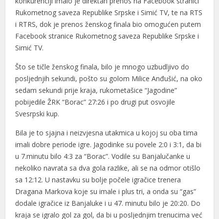
konkurenciji imalo je direktan prenos na Facebook stranici
Rukometnog saveza Republike Srpske i Simić TV, te na RTS
i RTRS, dok je prenos ženskog finala bio omogućen putem
Facebook stranice Rukometnog saveza Republike Srpske i
Simić TV.
Što se tičle ženskog finala, bilo je mnogo uzbudljivo do
posljednjih sekundi, pošto su golom Milice Anđušić, na oko
sedam sekundi prije kraja, rukometašice “Jagodine”
pobijedile ŽRK “Borac” 27:26 i po drugi put osvojile
Svesrpski kup.
Bila je to sjajna i neizvjesna utakmica u kojoj su oba tima
imali dobre periode igre. Jagodinke su povele 2:0 i 3:1, da bi
u 7.minutu bilo 4:3 za “Borac”. Vodile su Banjalučanke u
nekoliko navrata sa dva gola razlike, ali se na odmor otišlo
sa 12:12. U nastavku su bolje počele igračice trenera
Dragana Markova koje su imale i plus tri, a onda su “gas”
dodale igračice iz Banjaluke i u 47. minutu bilo je 20:20. Do
kraja se igralo gol za gol, da bi u posljednjim trenucima već