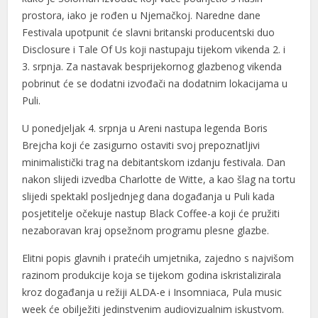
prostora, iako je rođen u Njemačkoj. Naredne dane
Festivala upotpunit će slavni britanski producentski duo
Disclosure i Tale Of Us koji nastupaju tijekom vikenda 2. i
3. srpnja. Za nastavak besprijekornog glazbenog vikenda
pobrinut će se dodatni izvođači na dodatnim lokacijama u
Puli.
U ponedjeljak 4. srpnja u Areni nastupa legenda Boris
Brejcha koji će zasigurno ostaviti svoj prepoznatljivi
minimalistički trag na debitantskom izdanju festivala. Dan
nakon slijedi izvedba Charlotte de Witte, a kao šlag na tortu
slijedi spektakl posljednjeg dana događanja u Puli kada
posjetitelje očekuje nastup Black Coffee-a koji će pružiti
nezaboravan kraj opsežnom programu plesne glazbe.
Elitni popis glavnih i pratećih umjetnika, zajedno s najvišom
razinom produkcije koja se tijekom godina iskristalizirala
kroz događanja u režiji ALDA-e i Insomniaca, Pula music
week će obilježiti jedinstvenim audiovizualnim iskustvom.