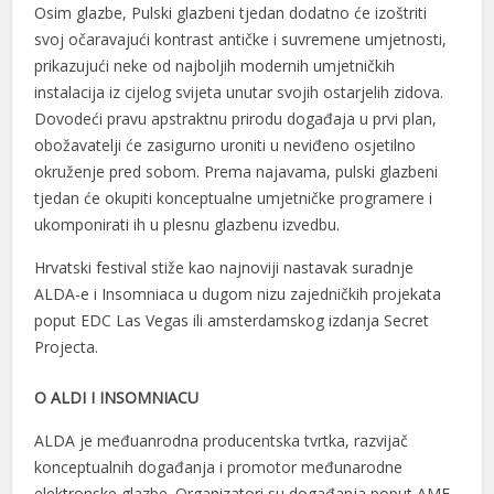
Osim glazbe, Pulski glazbeni tjedan dodatno će izoštriti
svoj očaravajući kontrast antičke i suvremene umjetnosti,
prikazujući neke od najboljih modernih umjetničkih
instalacija iz cijelog svijeta unutar svojih ostarjelih zidova.
Dovodeći pravu apstraktnu prirodu događaja u prvi plan,
obožavatelji će zasigurno uroniti u neviđeno osjetilno
okruženje pred sobom. Prema najavama, pulski glazbeni
tjedan će okupiti konceptualne umjetničke programere i
ukomponirati ih u plesnu glazbenu izvedbu.
Hrvatski festival stiže kao najnoviji nastavak suradnje
ALDA-e i Insomniaca u dugom nizu zajedničkih projekata
poput EDC Las Vegas ili amsterdamskog izdanja Secret
Projecta.
O ALDI I INSOMNIACU
ALDA je međuanrodna producentska tvrtka, razvijač
konceptualnih događanja i promotor međunarodne
elektronske glazbe. Organizatori su događanja poput AMF-