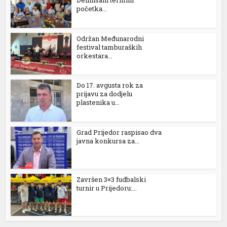
početka...
Održan Međunarodni
festival tamburaških
orkestara...
Do 17. avgusta rok za
prijavu za dodjelu
plastenika u...
Grad Prijedor raspisao dva
javna konkursa za...
Završen 3×3 fudbalski
turnir u Prijedoru:...