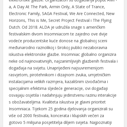
a, A Day At The Park, Armin Only, A State of Trance,
Electronic Family, SAGA Festival, We Are Connected, New
Horizons, This is Me, Secret Project Festival i The Flying
Dutch. Od 2018. ALDA je udružila snage s američkim
festivalskim divom Insomniacom te zajedno ove dvije
vodeće producentske kuće donose na globalnoj sceni
međunarodno raznolikoj i širokoj publici nezaboravna
iskustva elektronske glazbe. Insomniac globalno organizira
neke od najinovativnijih, najzanimljivijih glazbenih festivala i
događaja na svijetu. Unaprijeđeni najsuvremenijom
rasvjetom, pirotehnikom i dizajnom zvuka, umjetničkim
instalacijama velikih razmjera, kazališnim izvođačima i
specijalnim efektima sljedeće generacije, ovi događaji
osvajaju osjetila i nadahnjuju jedinstvenu razinu interakcije
s obožavateljima. Kvaliteta iskustva je glavni prioritet
Insomniaca. Tijekom 25 godina djelovanja organizirali su
više od 2000 festivala, koncerata i klupskih večeri za
gotovo 5 milijuna posjetitelja diljem svijeta. Najpoznatiji