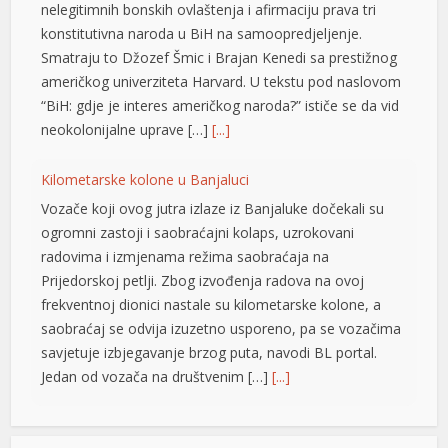
nelegitimnih bonskih ovlaštenja i afirmaciju prava tri
konstitutivna naroda u BiH na samoopredjeljenje.
Smatraju to Džozef Šmic i Brajan Kenedi sa prestižnog
američkog univerziteta Harvard. U tekstu pod naslovom
“BiH: gdje je interes američkog naroda?” ističe se da vid
e büyüsü
neokolonijalne uprave […]
[...]
Kilometarske kolone u Banjaluci
Vozače koji ovog jutra izlaze iz Banjaluke dočekali su
ogromni zastoji i saobraćajni kolaps, uzrokovani
radovima i izmjenama režima saobraćaja na
Prijedorskoj petlji. Zbog izvođenja radova na ovoj
frekventnoj dionici nastale su kilometarske kolone, a
iriş
saobraćaj se odvija izuzetno usporeno, pa se vozačima
savjetuje izbjegavanje brzog puta, navodi BL portal.
Jedan od vozača na društvenim […]
[...]
Pripremite kišobrane: Nakon vrelog dana stižu pljuskovi i
grmljavina