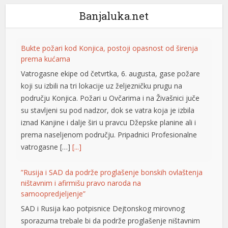
Banjaluka.net
Bukte požari kod Konjica, postoji opasnost od širenja
hortener
prema kućama
Vatrogasne ekipe od četvrtka, 6. augusta, gase požare
koji su izbili na tri lokacije uz željezničku prugu na
području Konjica. Požari u Ovčarima i na Živašnici juče
su stavljeni su pod nadzor, dok se vatra koja je izbila
iznad Kanjine i dalje širi u pravcu Džepske planine ali i
prema naseljenom području. Pripadnici Profesionalne
vatrogasne […]
[...]
”Rusija i SAD da podrže proglašenje bonskih ovlaštenja
ništavnim i afirmišu pravo naroda na
samoopredjeljenje”
SAD i Rusija kao potpisnice Dejtonskog mirovnog
sporazuma trebale bi da podrže proglašenje ništavnim