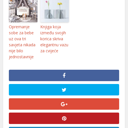
Opremanje
Knjiga koja
sobe za bebe
između svojih
uz ova tri
korica skriva
savjeta nikada
elegantnu vazu
nije bilo
za cvijeće
jednostavnije