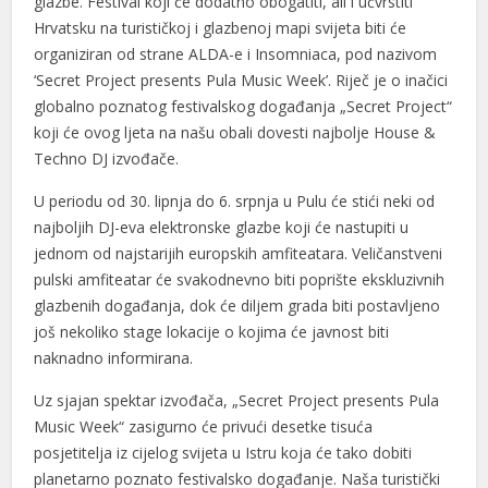
glazbe. Festival koji će dodatno obogatiti, ali i učvrstiti
Hrvatsku na turističkoj i glazbenoj mapi svijeta biti će
organiziran od strane ALDA-e i Insomniaca, pod nazivom
‘Secret Project presents Pula Music Week’. Riječ je o inačici
globalno poznatog festivalskog događanja „Secret Project“
koji će ovog ljeta na našu obali dovesti najbolje House &
Techno DJ izvođače.
U periodu od 30. lipnja do 6. srpnja u Pulu će stići neki od
najboljih DJ-eva elektronske glazbe koji će nastupiti u
jednom od najstarijih europskih amfiteatara. Veličanstveni
pulski amfiteatar će svakodnevno biti poprište ekskluzivnih
glazbenih događanja, dok će diljem grada biti postavljeno
još nekoliko stage lokacije o kojima će javnost biti
naknadno informirana.
Uz sjajan spektar izvođača, „Secret Project presents Pula
Music Week“ zasigurno će privući desetke tisuća
posjetitelja iz cijelog svijeta u Istru koja će tako dobiti
planetarno poznato festivalsko događanje. Naša turistički