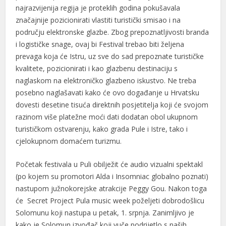
najrazvijenija regija je proteklih godina pokušavala
značajnije pozicionirati vlastiti turistički smisao i na
području elektronske glazbe. Zbog prepoznatljivosti branda
i logističke snage, ovaj bi Festival trebao biti željena
prevaga koja će Istru, uz sve do sad prepoznate turističke
kvalitete, pozicionirati i kao glazbenu destinaciju s
naglaskom na elektroničko glazbeno iskustvo. Ne treba
posebno naglašavati kako će ovo događanje u Hrvatsku
dovesti desetine tisuća direktnih posjetitelja koji će svojom
razinom više platežne moći dati dodatan obol ukupnom
turističkom ostvarenju, kako grada Pule i Istre, tako i
cjelokupnom domaćem turizmu.
Početak festivala u Puli obilježit će audio vizualni spektakl
(po kojem su promotori Alda i Insomniac globalno poznati)
nastupom južnokorejske atrakcije Peggy Gou. Nakon toga
će Secret Project Pula music week poželjeti dobrodošlicu
Solomunu koji nastupa u petak, 1. srpnja. Zanimljivo je
kako je Solomun izvođač koji vuče podrijetlo s naših