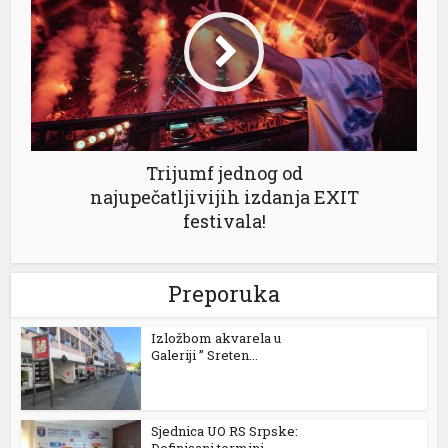
Trijumf jednog od
najupečatljivijih izdanja EXIT
festivala!
Preporuka
Izložbom akvarela u
Galeriji ” Sreten...
Sjednica UO RS Srpske:
Definisani termini