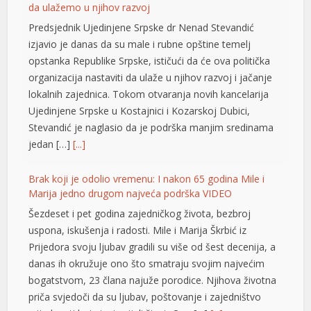
lokalnih zajednica. Tokom otvaranja novih kancelarija
klink panel
Ujedinjene Srpske u Kostajnici i Kozarskoj Dubici,
Stevandić je naglasio da je podrška manjim sredinama
klink panel
jedan […]
[...]
klink panel
Brak koji je odolio vremenu: I nakon 65 godina Mile i
klink panel
Marija jedno drugom najveća podrška VIDEO
Šezdeset i pet godina zajedničkog života, bezbroj
klink panel
uspona, iskušenja i radosti. Mile i Marija Škrbić iz
klink panel
Prijedora svoju ljubav gradili su više od šest decenija, a
danas ih okružuje ono što smatraju svojim najvećim
klink panel
bogatstvom, 23 člana najuže porodice. Njihova životna
klink panel
priča svjedoči da su ljubav, poštovanje i zajedništvo
vrijednosti koje traju cijeli život. Ovo […]
[...]
klink panel
Opet izdvajanja za Ćirilični park: Ni dvije godine nakon
klink panel
otvaranja 33 hiljade KM za nova ulaganja
klink panel
Ni dvije godine nakon otvaranja, Ćirilični