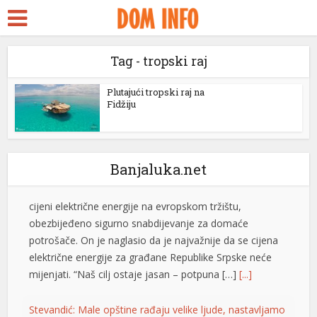
ara Escort
Petrović tvrdi da snabdijavanje strujom nije ugroženo:
Otkrio i da li će doći do promjene cijena
k Seks
Generalni direktor “Elektroprivrede Republike
Tag - tropski raj
idy
Srpske” Luka Petrović rekao je da je, uprkos
izuzetno nepovoljnoj hidrologiji,
ckstreams
Plutajući tropski raj na
dugotrajnom toplotnom talasu i visokoj
Fidžiju
klink panel
cijeni električne energije na evropskom tržištu,
obezbijeđeno sigurno snabdijevanje za domaće
klink panel
potrošače. On je naglasio da je najvažnije da se cijena
Banjaluka.net
električne energije za građane Republike Srpske neće
link paketleri
mijenjati. “Naš cilj ostaje jasan – potpuna […]
[...]
klink
Stevandić: Male opštine rađaju velike ljude, nastavljamo
klink
da ulažemo u njihov razvoj
klink
Predsjednik Ujedinjene Srpske dr Nenad Stevandić
izjavio je danas da su male i rubne opštine temelj
klink
opstanka Republike Srpske, ističući da će ova politička
organizacija nastaviti da ulaže u njihov razvoj i jačanje
klink