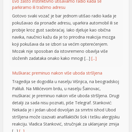
navika, naučnici kažu da je to prirodna reakcija mozga
klink panel
koji pokušava da se izbori sa većim opterećenjem.
Mozak nije sposoban da istovremeno obavlja više
klink panel
složenih zadataka onako kako mnogi […]
[...]
klink panel
Muškarac preminuo nakon više uboda stršljena
klink panel
Tragedija se dogodila u naselju Višnjica, na beogradskoj
klink panel
Paliluli. Na Milićevom brdu, u naselju Šainovac,
muškarac je preminuo nakon više uboda stršljena. Drugi
klink panel
detalji za sada nisu poznati, piše Telegraf. Stanković:
Nekada je i jedan ubod dovoljan za smrtni ishod Ubod
klink panel
stršljena može izazvati anafilaktički šok i tešku alergijsku
klink panel
reakciju. Vladica Stanković, stručnjak za uklanjanje zmija
[…]
[...]
klink panel
klink panel
Dramatično spasavanje na Hvaru: Žena se srušila i
poplavila, helikopter izveo herojski manevar VIDEO
klink panel
Obično ljetno kupanje u mjestu Zavala na hrvatskom