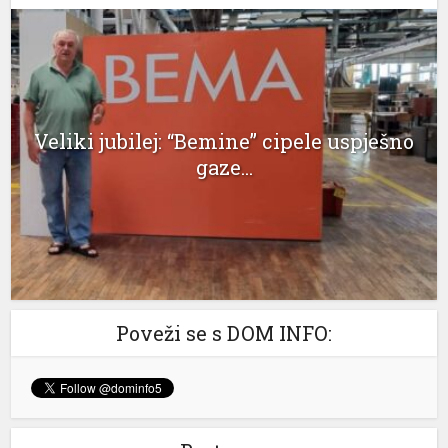
klink panel
klink panel
klink panel
Veliki jubilej: “Bemine” cipele uspješno
klink panel
gaze...
klink panel
klink panel
klink panel
klink panel
Poveži se s DOM INFO:
klink panel
klink panel
klink panel