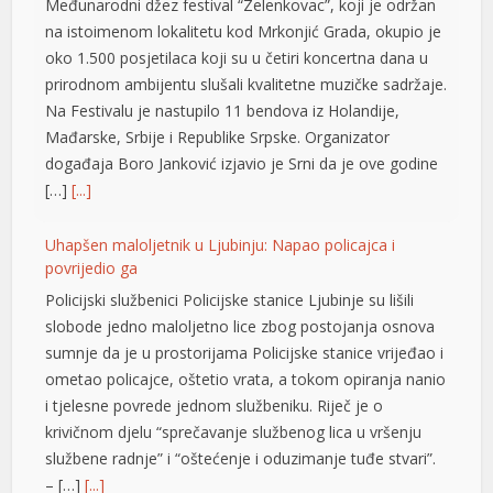
prirodnom ambijentu slušali kvalitetne muzičke sadržaje.
cklink panel
Na Festivalu je nastupilo 11 bendova iz Holandije,
cklink panel
Mađarske, Srbije i Republike Srpske. Organizator
događaja Boro Јanković izjavio je Srni da je ove godine
cklink panel
[…]
[...]
cklink panel
Uhapšen maloljetnik u Ljubinju: Napao policajca i
cklink panel
povrijedio ga
Policijski službenici Policijske stanice Ljubinje su lišili
cklink panel
slobode jedno maloljetno lice zbog postojanja osnova
cklink panel
sumnje da je u prostorijama Policijske stanice vrijeđao i
ometao policajce, oštetio vrata, a tokom opiranja nanio
cklink panel
i tjelesne povrede jednom službeniku. Riječ je o
krivičnom djelu “sprečavanje službenog lica u vršenju
cklink panel
službene radnje” i “oštećenje i oduzimanje tuđe stvari”.
cklink panel
– […]
[...]
cklink panel
Tompson u Imotskom pred 20.000 ljudi: Uzvici ZDS,