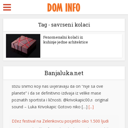
kara Escort
rk ifşa
Tag - savrseni kolaci
bidy
Izašao na scenu: Novak Đoković zapjevao sa Vladom
ackstreams
Fenomenalni kolači iz
Georgievom u Herceg Novom (VIDEO)
kuhinje jedne arhitektice
cklink panel
Srpski teniser Novak Đoković ne prestaje da
oduševljava region! Najbolji svih vremena je odlučio
cklink panel
ovog ljeta da se odmori u Crnoj Gori, a svakodnevno
cklink paketleri
stižu snimci koji nas uvjeravaju da on “nije sa ove
Banjaluka.net
planete” i da se definitivno izdvaja iz velike mase
cklink
poznatih sportista i ličnosti. @krivokapic00♬ original
sound – Luka Krivokapic Gotovo niko […]
[...]
cklink
cklink
Džez festival na Zelenkovcu posjetilo oko 1.500 ljudi
Međunarodni džez festival “Zelenkovac”, koji je održan
cklink
na istoimenom lokalitetu kod Mrkonjić Grada, okupio je
cklink panel
oko 1.500 posjetilaca koji su u četiri koncertna dana u