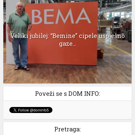
klink panel
klink panel
klink panel
Veliki jubilej: “Bemine” cipele uspješno
gaze...
klink panel
klink panel
klink panel
klink panel
klink panel
Poveži se s DOM INFO:
klink panel
klink panel
klink panel
Pretraga: