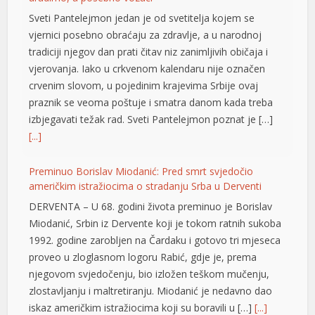
vjerovanja. Iako u crkvenom kalendaru nije označen
crvenim slovom, u pojedinim krajevima Srbije ovaj
klink panel
praznik se veoma poštuje i smatra danom kada treba
klink panel
izbjegavati težak rad. Sveti Pantelejmon poznat je […]
[...]
klink panel
Preminuo Borislav Miodanić: Pred smrt svjedočio
klink panel
američkim istražiocima o stradanju Srba u Derventi
klink panel
DERVENTA – U 68. godini života preminuo je Borislav
Miodanić, Srbin iz Dervente koji je tokom ratnih sukoba
klink panel
1992. godine zarobljen na Čardaku i gotovo tri mjeseca
klink panel
proveo u zloglasnom logoru Rabić, gdje je, prema
njegovom svjedočenju, bio izložen teškom mučenju,
klink panel
zlostavljanju i maltretiranju. Miodanić je nedavno dao
iskaz američkim istražiocima koji su boravili u […]
[...]
klink panel
klink panel
Igor Dodik: Škola novih lidera je naš ponos, za Srpsku se
najviše borimo znanjem i čašću
klink panel
Organizacioni sekretar SNSD-a Igor Dodik poručio je na