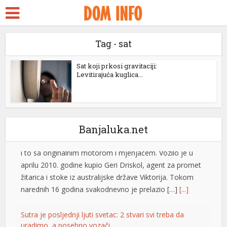
ara Escort
 ifşa
Tag - sat
Toyota Land Cruiser prešao skoro milion kilometara sa
idy
originalnim motorom i mjenjačem
ckstreams
Sat koji prkosi gravitaciji:
Jedan impresivan primjer dugovječnosti automobila
Levitirajuća kuglica...
stiže iz Australije, gdje je Toyota Land Cruiser 200
klink panel
Sahara iz 2009. godine prešla gotovo milion kilometara,
i to sa originalnim motorom i mjenjačem. Vozilo je u
klink panel
aprilu 2010. godine kupio Geri Driskol, agent za promet
link paketleri
Banjaluka.net
žitarica i stoke iz australijske države Viktorija. Tokom
narednih 16 godina svakodnevno je prelazio […]
[...]
klink
klink
Sutra je posljednji ljuti svetac: 2 stvari svi treba da
uradimo, a posebno vozači
klink
Sveti Pantelejmon jedan je od svetitelja kojem se
klink
vjernici posebno obraćaju za zdravlje, a u narodnoj
tradiciji njegov dan prati čitav niz zanimljivih običaja i
klink panel