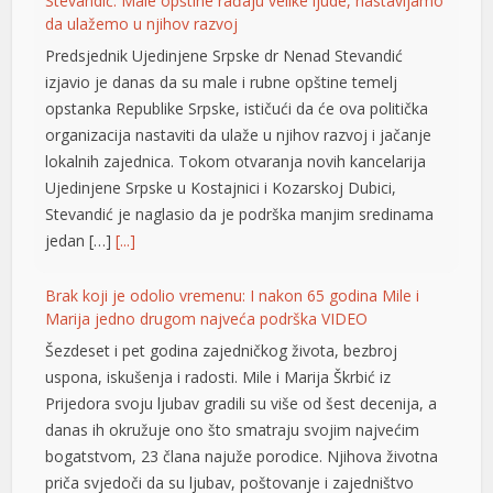
organizacija nastaviti da ulaže u njihov razvoj i jačanje
link panel
lokalnih zajednica. Tokom otvaranja novih kancelarija
Ujedinjene Srpske u Kostajnici i Kozarskoj Dubici,
link panel
Stevandić je naglasio da je podrška manjim sredinama
jedan […]
[...]
link panel
link panel
Brak koji je odolio vremenu: I nakon 65 godina Mile i
Marija jedno drugom najveća podrška VIDEO
link panel
Šezdeset i pet godina zajedničkog života, bezbroj
link panel
uspona, iskušenja i radosti. Mile i Marija Škrbić iz
Prijedora svoju ljubav gradili su više od šest decenija, a
link panel
danas ih okružuje ono što smatraju svojim najvećim
bogatstvom, 23 člana najuže porodice. Njihova životna
link panel
priča svjedoči da su ljubav, poštovanje i zajedništvo
link panel
vrijednosti koje traju cijeli život. Ovo […]
[...]
link panel
Opet izdvajanja za Ćirilični park: Ni dvije godine nakon
otvaranja 33 hiljade KM za nova ulaganja
link panel