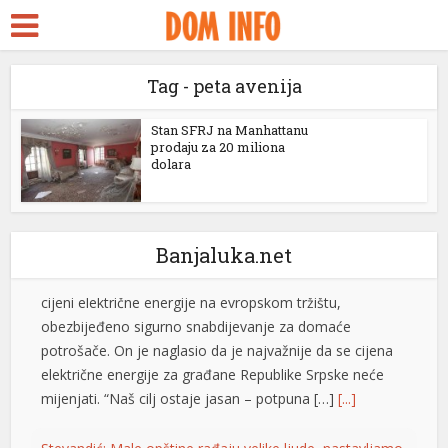
ra Escort
Petrović tvrdi da snabdijavanje strujom nije ugroženo:
 Seks
Otkrio i da li će doći do promjene cijena
Tag - peta avenija
dy
Generalni direktor “Elektroprivrede Republike
Srpske” Luka Petrović rekao je da je, uprkos
ckstreams
Stan SFRJ na Manhattanu
izuzetno nepovoljnoj hidrologiji,
prodaju za 20 miliona
dolara
dugotrajnom toplotnom talasu i visokoj
link panel
cijeni električne energije na evropskom tržištu,
link panel
obezbijeđeno sigurno snabdijevanje za domaće
potrošače. On je naglasio da je najvažnije da se cijena
link paketleri
Banjaluka.net
električne energije za građane Republike Srpske neće
link
mijenjati. “Naš cilj ostaje jasan – potpuna […]
[...]
link
Stevandić: Male opštine rađaju velike ljude, nastavljamo
da ulažemo u njihov razvoj
link
Predsjednik Ujedinjene Srpske dr Nenad Stevandić
link
izjavio je danas da su male i rubne opštine temelj
opstanka Republike Srpske, ističući da će ova politička
link