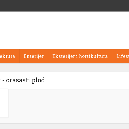
tektura
Enterijer
Eksterijer i hortikultura
Lifes
 - orasasti plod