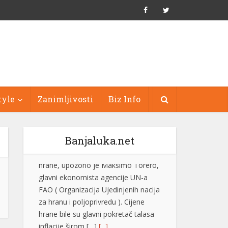
tyle
Zanimljivosti
Biz Info
Banjaluka.net
Evo zašto instinktivno utišavamo
radio kada se parkiramo ili tražimo
adresu
Gotovo svaki vozač je bar jednom
utišao radio kada je pokušavao da