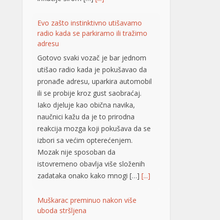
pronađe adresu, uparkira automobil
ili se probije kroz gust saobraćaj.
Iako djeluje kao obična navika,
naučnici kažu da je to prirodna
reakcija mozga koji pokušava da se
izbori sa većim opterećenjem.
Mozak nije sposoban da
istovremeno obavlja više složenih
zadataka onako kako mnogi […]
[...]
Muškarac preminuo nakon više
uboda stršljena
Tragedija se dogodila u naselju
Višnjica, na beogradskoj Paliluli. Na
Milićevom brdu, u naselju Šainovac,
muškarac je preminuo nakon više
uboda stršljena. Drugi detalji za sada
nisu poznati, piše Telegraf.