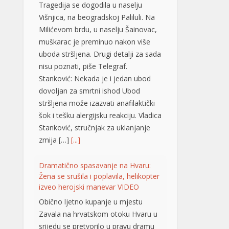
Stanković: Nekada je i jedan ubod
dovoljan za smrtni ishod Ubod
stršljena može izazvati anafilaktički
šok i tešku alergijsku reakciju. Vladica
Stanković, stručnjak za uklanjanje
zmija […]
[...]
Dramatično spasavanje na Hvaru:
Žena se srušila i poplavila, helikopter
izveo herojski manevar VIDEO
Obično ljetno kupanje u mjestu
Zavala na hrvatskom otoku Hvaru u
srijedu se pretvorilo u pravu dramu
nakon što je mlađoj ženi iznenada
pozlilo, izgubila je svijest i poplavila.
Zahvaljujući brzoj reakciji prolaznika i
helikopterske hitne medicinske
službe (HEMS), žena je na kraju
pokazala znakove oporavka.