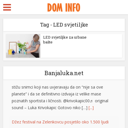
kara Escort
rk ifşa
Tag - LED svjetiljke
bidy
ackstreams
Izašao na scenu: Novak Đoković zapjevao sa Vladom
LED svjetiljke za urbane
bašte
Georgievom u Herceg Novom (VIDEO)
cklink panel
Srpski teniser Novak Đoković ne prestaje da
oduševljava region! Najbolji svih vremena je odlučio
cklink panel
ovog ljeta da se odmori u Crnoj Gori, a svakodnevno
cklink paketleri
stižu snimci koji nas uvjeravaju da on “nije sa ove
Banjaluka.net
planete” i da se definitivno izdvaja iz velike mase
cklink
poznatih sportista i ličnosti. @krivokapic00♬ original
sound – Luka Krivokapic Gotovo niko […]
[...]
cklink
cklink
Džez festival na Zelenkovcu posjetilo oko 1.500 ljudi
cklink
Međunarodni džez festival “Zelenkovac”, koji je održan
na istoimenom lokalitetu kod Mrkonjić Grada, okupio je
cklink panel