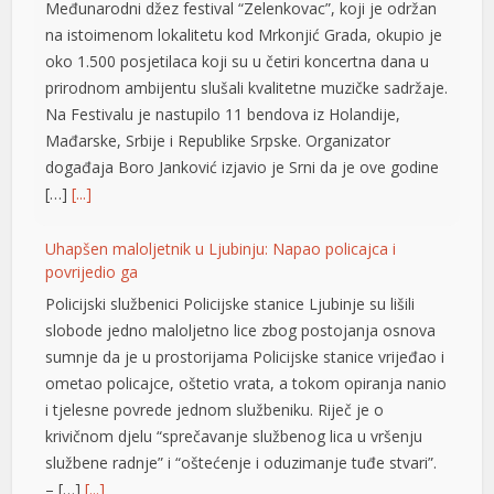
oko 1.500 posjetilaca koji su u četiri koncertna dana u
prirodnom ambijentu slušali kvalitetne muzičke sadržaje.
cklink panel
Na Festivalu je nastupilo 11 bendova iz Holandije,
cklink panel
Mađarske, Srbije i Republike Srpske. Organizator
događaja Boro Јanković izjavio je Srni da je ove godine
cklink panel
[…]
[...]
cklink panel
Uhapšen maloljetnik u Ljubinju: Napao policajca i
cklink panel
povrijedio ga
Policijski službenici Policijske stanice Ljubinje su lišili
cklink panel
slobode jedno maloljetno lice zbog postojanja osnova
cklink panel
sumnje da je u prostorijama Policijske stanice vrijeđao i
ometao policajce, oštetio vrata, a tokom opiranja nanio
cklink panel
i tjelesne povrede jednom službeniku. Riječ je o
krivičnom djelu “sprečavanje službenog lica u vršenju
cklink panel
službene radnje” i “oštećenje i oduzimanje tuđe stvari”.
cklink panel
– […]
[...]
cklink panel
Tompson u Imotskom pred 20.000 ljudi: Uzvici ZDS,