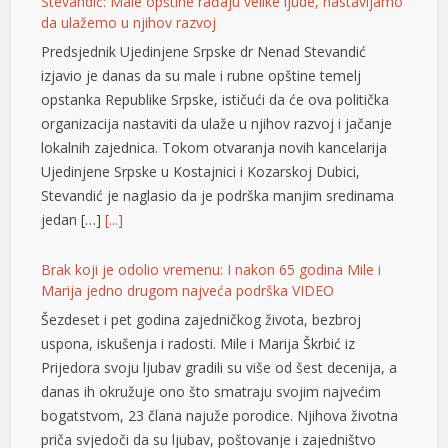
organizacija nastaviti da ulaže u njihov razvoj i jačanje
klink panel
lokalnih zajednica. Tokom otvaranja novih kancelarija
Ujedinjene Srpske u Kostajnici i Kozarskoj Dubici,
klink panel
Stevandić je naglasio da je podrška manjim sredinama
jedan […]
[...]
klink panel
klink panel
Brak koji je odolio vremenu: I nakon 65 godina Mile i
Marija jedno drugom najveća podrška VIDEO
klink panel
Šezdeset i pet godina zajedničkog života, bezbroj
klink panel
uspona, iskušenja i radosti. Mile i Marija Škrbić iz
Prijedora svoju ljubav gradili su više od šest decenija, a
klink panel
danas ih okružuje ono što smatraju svojim najvećim
bogatstvom, 23 člana najuže porodice. Njihova životna
klink panel
priča svjedoči da su ljubav, poštovanje i zajedništvo
klink panel
vrijednosti koje traju cijeli život. Ovo […]
[...]
klink panel
Opet izdvajanja za Ćirilični park: Ni dvije godine nakon
otvaranja 33 hiljade KM za nova ulaganja
klink panel