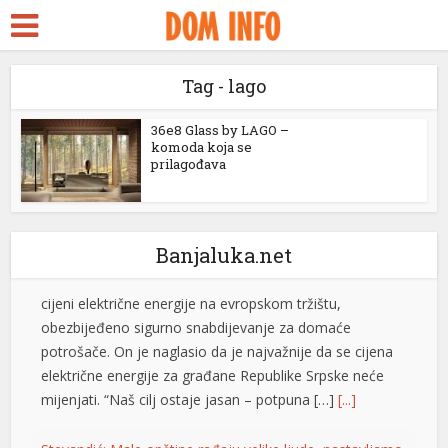
ara Escort
Petrović tvrdi da snabdijavanje strujom nije ugroženo:
k Seks
Otkrio i da li će doći do promjene cijena
Tag - lago
idy
Generalni direktor “Elektroprivrede Republike
Srpske” Luka Petrović rekao je da je, uprkos
ackstreams
36e8 Glass by LAGO –
izuzetno nepovoljnoj hidrologiji,
komoda koja se
prilagođava
dugotrajnom toplotnom talasu i visokoj
klink panel
cijeni električne energije na evropskom tržištu,
klink panel
obezbijeđeno sigurno snabdijevanje za domaće
potrošače. On je naglasio da je najvažnije da se cijena
klink paketleri
Banjaluka.net
električne energije za građane Republike Srpske neće
klink
mijenjati. “Naš cilj ostaje jasan – potpuna […]
[...]
klink
Stevandić: Male opštine rađaju velike ljude, nastavljamo
da ulažemo u njihov razvoj
klink
Predsjednik Ujedinjene Srpske dr Nenad Stevandić
klink
izjavio je danas da su male i rubne opštine temelj
opstanka Republike Srpske, ističući da će ova politička
klink