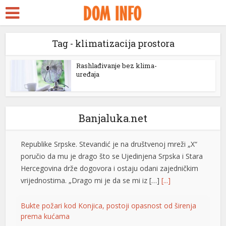
ara Escort
k Seks
Stevandić iz manastira Draževina: Naš narod treba da
Tag - klimatizacija prostora
idy
se oboži, umnoži, da bude jak i obrazovan
Predsjednik Ujedinjene Srpske Nenad Stevandić posjetio
ckstreams
Rashlađivanje bez klima-
je manastir Draževina, odakle je uputio poruku o
uređaja
značaju vjere, porodice i obrazovanja za budućnost
klink panel
Republike Srpske. Stevandić je na društvenoj mreži „X“
klink panel
poručio da mu je drago što se Ujedinjena Srpska i Stara
Banjaluka.net
Hercegovina drže dogovora i ostaju odani zajedničkim
link paketleri
vrijednostima. „Drago mi je da se mi iz […]
[...]
klink
Bukte požari kod Konjica, postoji opasnost od širenja
klink
prema kućama
klink
Vatrogasne ekipe od četvrtka, 6. augusta, gase požare
koji su izbili na tri lokacije uz željezničku prugu na
klink
području Konjica. Požari u Ovčarima i na Živašnici juče
su stavljeni su pod nadzor, dok se vatra koja je izbila
klink panel