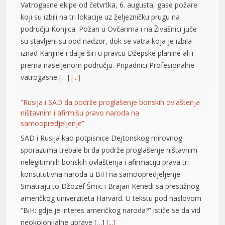
iznad Kanjine i dalje širi u pravcu Džepske planine ali i
klink panel
prema naseljenom području. Pripadnici Profesionalne
vatrogasne […]
[...]
klink panel
”Rusija i SAD da podrže proglašenje bonskih ovlaštenja
klink panel
ništavnim i afirmišu pravo naroda na
klink panel
samoopredjeljenje”
SAD i Rusija kao potpisnice Dejtonskog mirovnog
klink panel
sporazuma trebale bi da podrže proglašenje ništavnim
klink panel
nelegitimnih bonskih ovlaštenja i afirmaciju prava tri
konstitutivna naroda u BiH na samoopredjeljenje.
klink panel
Smatraju to Džozef Šmic i Brajan Kenedi sa prestižnog
američkog univerziteta Harvard. U tekstu pod naslovom
klink panel
“BiH: gdje je interes američkog naroda?” ističe se da vid
klink panel
neokolonijalne uprave […]
[...]
klink panel
Kilometarske kolone u Banjaluci
klink panel
Vozače koji ovog jutra izlaze iz Banjaluke dočekali su