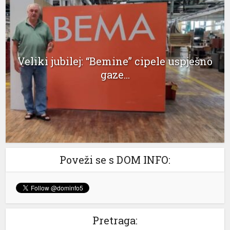
klink panel
klink panel
klink panel
Veliki jubilej: “Bemine” cipele uspješno
gaze...
klink panel
klink panel
klink panel
klink panel
klink panel
Poveži se s DOM INFO:
klink panel
klink panel
klink panel
Pretraga: