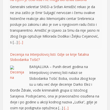
transparentno. Amidžić je izjavio za Srnu da nije jasno ni
klink panel
zbog čega optužuje Milorada Dodika i Željku Cvijanović,
s […]
[...]
klink panel
klink panel
Decenija na Interpolovoj listi: Gdje se krije fatalna
Slobodanka Tošić?
klink panel
BANjALUKA – Punih deset godina na
klink panel
Interpolovoj crvenoj listi nalazi se
Slobodanka Tošić Boba, osoba zbog koje
klink panel
su u ratu već dvije decenije Darko Elez i
Đorđe Ždrale, vođe kriminalnih grupa iz Istočnog
klink panel
Sarajeva. Podsjećamo, ona je pravosnažno osuđena na
klink panel
dvije i po godine u akciji kodnog naziva „Lutka“, gdje je
osim nje podignuta optužnica […]
[...]
klink panel
klink panel
Motor radio gotovo godinu dana bez gašenja,
mehaničar ostao šokiran prizorom
klink panel
Vjerovatno nijedan proizvođač nije predvidio da će