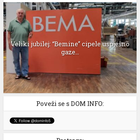
klink panel
klink panel
klink panel
Veliki jubilej: “Bemine” cipele uspješno
klink panel
gaze...
klink panel
klink panel
klink panel
klink panel
Poveži se s DOM INFO:
klink panel
klink panel
klink panel