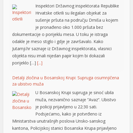
dokumentacije o porijeklu mesa. U toku je istraga
klink panel
odakle je meso stiglo i gdje je završavalo. Kako
Jutarnji.hr saznaje iz Državnog inspektorata, vlasnici
klink panel
objekta nisu imali nijedan papir kojim bi dokazali
porijeklo […]
[...]
klink panel
klink panel
Detalji zločina u Bosanskoj Krupi: Supruga osumnjičena
za ubistvo muža
klink panel
U Bosanskoj Krupi supruga je sinoć ubila
klink panel
muža, nezvanično saznaje “Avaz“. Ubistvo
je policiji prijavljeno u 22:30 sati.
klink panel
Podsjećamo, kako je potvrđeno iz
Ministarstva unutrašnjih poslova Unsko-sanskog
klink panel
kantona, Policijskoj stanici Bosanska Krupa prijavljeno
klink panel
je da se u porodičnoj kući, u vlasništvu Š.H., rođen
1962., nalazi tijelo nepomičnog lica, vlasnika kuće. – Na
klink panel
lice mjesta upućena […]
[...]
klink panel