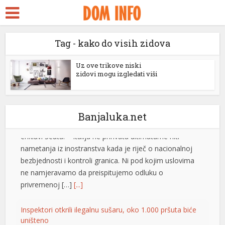
ara Escort
k ifşa
Rim odbacio ultimatum Madrida zbog graničnih kontrola
Tag - kako do visih zidova
idy
Italijanska vlada saopštila je da ne prihvata nikakve
ultimatume Španije u vezi sa odlukom Rima da uvede
ckstreams
Uz ove trikove niski
granične kontrole usljed migrantske krize u španskoj
zidovi mogu izgledati viši
klink panel
enklavi Seuta. – Italija ne prihvata ultimatume niti
nametanja iz inostranstva kada je riječ o nacionalnoj
klink panel
bezbjednosti i kontroli granica. Ni pod kojim uslovima
Banjaluka.net
ne namjeravamo da preispitujemo odluku o
klink paketleri
privremenoj […]
[...]
klink
Inspektori otkrili ilegalnu sušaru, oko 1.000 pršuta biće
klink
uništeno
klink
Inspektori Državnog inspektorata Republike
Hrvatske otkrili su ilegalan objekat za
klink
sušenje pršuta na području Drniša u kojem
je pronađeno oko 1.000 pršuta bez
klink panel