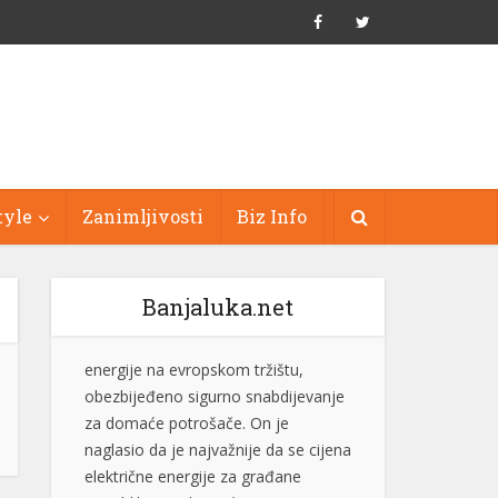
tyle
Zanimljivosti
Biz Info
Banjaluka.net
Stevandić: Male opštine rađaju velike
ljude, nastavljamo da ulažemo u
njihov razvoj
Predsjednik Ujedinjene Srpske dr
Nenad Stevandić izjavio je danas da