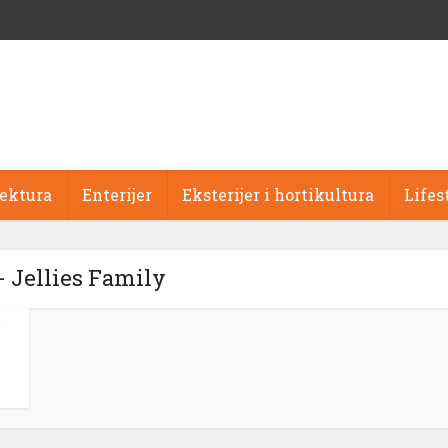
tektura
Enterijer
Eksterijer i hortikultura
Lifes
- Jellies Family
s