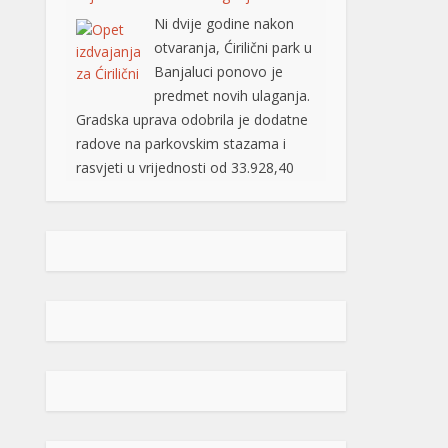
Odlukom o izboru najpovoljnijeg
ponuđača (od 03.08.2026. godine),
ovaj posao je povjeren grupi
ponuđača „ABC SOLUTIONS“ d.o.o.
Banja Luka i „Kozaraputevi“ d.o.o.
Banja Luka, firmama koje […]
[...]
Preminuo Drago Galić: Euroherc se
oprašta od jednog od svojih
osnivača
U 73. godini preminuo je
Drago Galić iz Širokog
Brijega, jedan od
osnivača Euroherca te
dugogodišnji rukovodioca u sektoru
osiguranja. Drago Galić rođen je
1954. godine u Ljubotićima, a veći
dio života proveo je u Širokom
Brijegu. U Euroherc je došao s