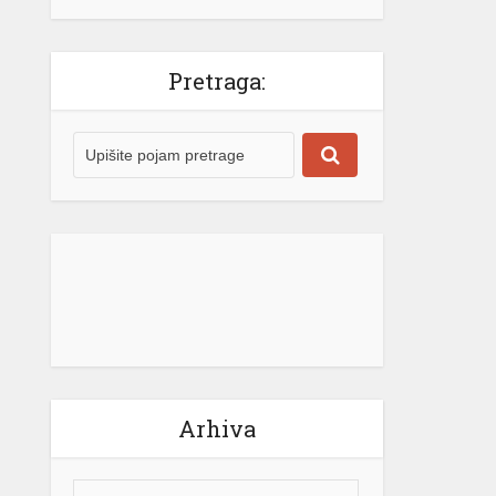
električne energije za građane
Republike Srpske neće mijenjati.
“Naš cilj ostaje jasan – potpuna […]
Pretraga:
[...]
Arhiva