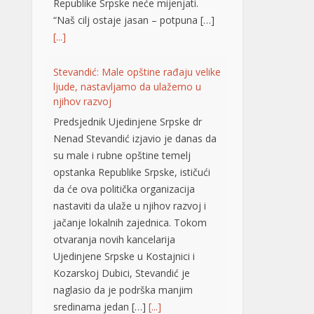
su male i rubne opštine temelj
opstanka Republike Srpske, ističući
da će ova politička organizacija
nastaviti da ulaže u njihov razvoj i
jačanje lokalnih zajednica. Tokom
otvaranja novih kancelarija
Ujedinjene Srpske u Kostajnici i
Kozarskoj Dubici, Stevandić je
naglasio da je podrška manjim
sredinama jedan […]
[...]
Brak koji je odolio vremenu: I nakon
65 godina Mile i Marija jedno
drugom najveća podrška VIDEO
Šezdeset i pet godina zajedničkog
života, bezbroj uspona, iskušenja i
radosti. Mile i Marija Škrbić iz
Prijedora svoju ljubav gradili su više
od šest decenija, a danas ih okružuje