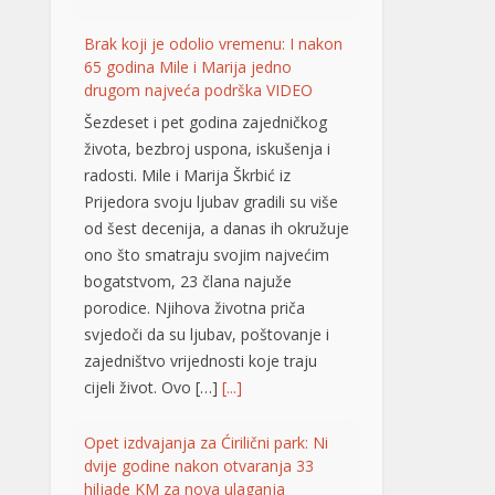
ono što smatraju svojim najvećim
bogatstvom, 23 člana najuže
porodice. Njihova životna priča
svjedoči da su ljubav, poštovanje i
zajedništvo vrijednosti koje traju
cijeli život. Ovo […]
[...]
Opet izdvajanja za Ćirilični park: Ni
dvije godine nakon otvaranja 33
hiljade KM za nova ulaganja
Ni dvije godine nakon
otvaranja, Ćirilični park u
Banjaluci ponovo je
predmet novih ulaganja.
Gradska uprava odobrila je dodatne
radove na parkovskim stazama i
rasvjeti u vrijednosti od 33.928,40
KM sa PDV-om. Konačnom