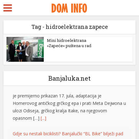
kara Escort
k ifşa
Tag - hidroelektrana zapece
idy
Nolan ima novi rekord: “Odiseja” zaradila više od
milijardu dolara
ackstreams
Mini hidroelektrana
»Zapeće« puštena u rad
“Odiseja” je postala film sa najvećom zaradom u karijeri
klink panel
reditelja Kristofera Nolana, ostvarivši više od milijardu
američkih dolara na svjetskim bioskopskim blagajnama
klink panel
za manje od mjesec dana nakon premijere. Hit-film, koji
klink paketleri
Banjaluka.net
je premijerno prikazan 17. jula, adaptacija je
Homerovog antičkog grčkog epa i prati Meta Dejмona u
klink
ulozi Odiseja, grčkog kralja Itake, na njegovom
opasnom […]
[...]
klink
klink
Gdje su nestali biciklisti? Banjalučki “BL Bike” bilježi pad
Sistem javnih bicikala “BL Bike” ove godine bilježi
klink
znatno manje korištenje nego lani. Evidentirano svega
klink panel