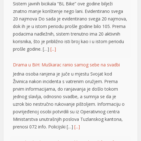
20 najmova Do sada je evidentirano svega 20 najmova,
dok ih je u istom periodu prošle godine bilo 105. Prema
klink panel
podacima nadležnih, sistem trenutno ima 20 aktivnih
klink panel
korisnika, što je približno isti broj kao i u istom periodu
prošle godine. […]
[...]
klink panel
Drama u BiH: Muškarac ranio samog sebe na svadbi
klink panel
Jedna osoba ranjena je juče u mjestu Svojat kod
klink panel
Živinica nakon incidenta s vatrenim oružjem. Prema
prvim informacijama, do ranjavanja je došlo tokom
klink panel
jednog slavlja, odnosno svadbe, a sumnja se da je
klink panel
uzrok bio nestručno rukovanje pištoljem. Informaciju o
povrijeđenoj osobi potvrdili su iz Operativnog centra
klink panel
Ministarstva unutrašnjih poslova Tuzlanskog kantona,
prenosi 072 info. Policijski […]
[...]
klink panel
klink panel
Novi detalji ubistva pekara: Tukli ga zbog šifre sefa, a
policija ih pronašla u automobilu kupljenom njegovim
klink panel
novcem