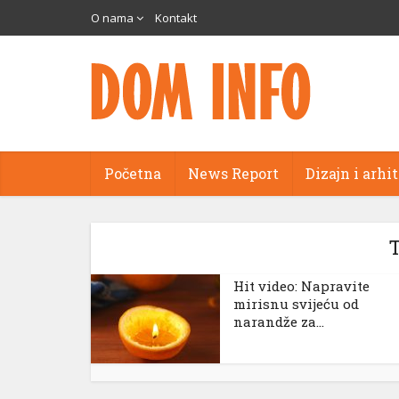
cort
O nama
Kontakt
ams
panel
Početna
News Report
Dizajn i arhi
panel
aketleri
T
Hit video: Napravite
mirisnu svijeću od
narandže za...
panel