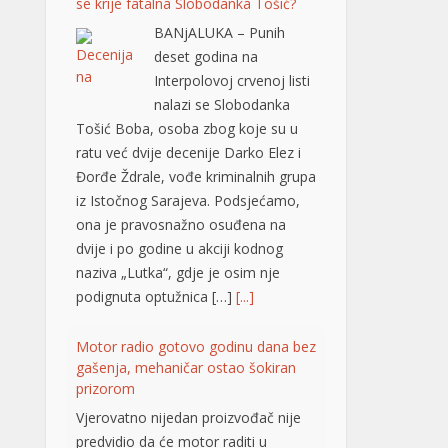
Đorđe Ždrale, vođe kriminalnih grupa
iz Istočnog Sarajeva. Podsjećamo,
ona je pravosnažno osuđena na
dvije i po godine u akciji kodnog
naziva „Lutka“, gdje je osim nje
podignuta optužnica […]
[...]
Motor radio gotovo godinu dana bez
gašenja, mehaničar ostao šokiran
prizorom
Vjerovatno nijedan proizvođač nije
predvidio da će motor raditi u
praznom hodu, odnosno leru,
gotovo neprekidno 365 dana u
godini. Upravo takvu situaciju otkrio
je jedan američki mehaničar, a
stanje motora ga je šokiralo, iako je
automobil prešao tek oko 20.000
kilometara. Riječ je o neobičnom