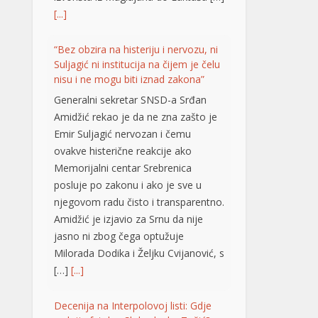
Emir Suljagić nervozan i čemu
ovakve histerične reakcije ako
Memorijalni centar Srebrenica
posluje po zakonu i ako je sve u
njegovom radu čisto i transparentno.
Amidžić je izjavio za Srnu da nije
jasno ni zbog čega optužuje
Milorada Dodika i Željku Cvijanović, s
[…]
[...]
Decenija na Interpolovoj listi: Gdje
se krije fatalna Slobodanka Tošić?
BANjALUKA – Punih
deset godina na
Interpolovoj crvenoj listi
nalazi se Slobodanka
Tošić Boba, osoba zbog koje su u
ratu već dvije decenije Darko Elez i