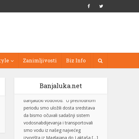
tyle
Zanimljivosti
Biz Info
Banjaluka.net
“Bez obzira na histeriju i nervozu, ni
Suljagić ni institucija na čijem je čelu
nisu i ne mogu biti iznad zakona”
Generalni sekretar SNSD-a Srđan
Amidžić rekao je da ne zna zašto je