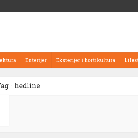
tektura
Enterijer
Eksterijer i hortikultura
Lifes
ag - hedline