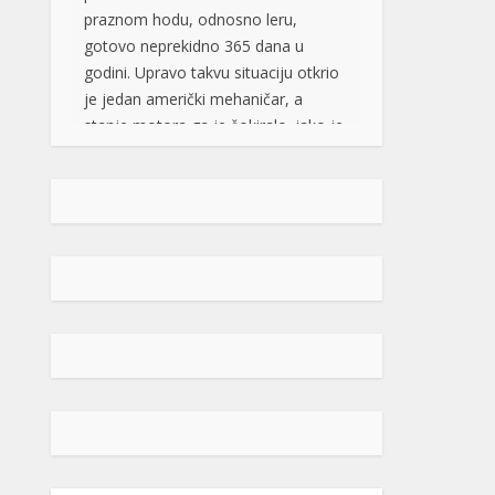
primjerku modela Kia Soul iz 2025.
godine, sa atmosferskim […]
[...]
Rad objavljen u Harvardovom
pravnom časopisu: Visoki
predstavnik nema ovlaštenja da
donosi zakone u BiH
Visoki predstavnik u BiH nije nikad
bio ovlašten da donosi zakone, ni
prema Povelji UN, ni po Ustavu BiH
niti prema ostalim pravni
dokumentima koji priznaju pravo na
samoopredjeljenje, stoga, su
ništavni svi akti koje je nametao,
pozivajući se na takozvana bonska
ovlaštenja, navodi se u tekstu čiji su
autori Džozef Šmic i Brajan Kenedi
[…]
[...]
POPULARNO