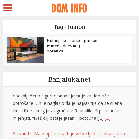
ara Escort
k Seks
Tag - fusion
dy
ckstreams
Kuhinja koja briše granice
između dnevnog
boravka...
link panel
link panel
link paketleri
Banjaluka.net
link
Stevandić: Male opštine rađaju velike ljude, nastavljamo
link
da ulažemo u njihov razvoj
link
Predsjednik Ujedinjene Srpske dr Nenad Stevandić
izjavio je danas da su male i rubne opštine temelj
link
opstanka Republike Srpske, ističući da će ova politička
organizacija nastaviti da ulaže u njihov razvoj i jačanje
link