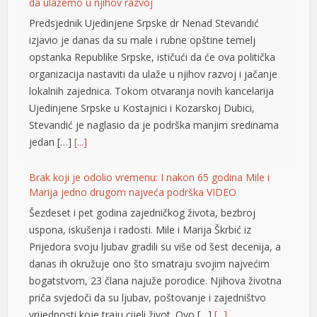
lokalnih zajednica. Tokom otvaranja novih kancelarija
link panel
Ujedinjene Srpske u Kostajnici i Kozarskoj Dubici,
Stevandić je naglasio da je podrška manjim sredinama
link panel
jedan […]
[...]
link panel
Brak koji je odolio vremenu: I nakon 65 godina Mile i
link panel
Marija jedno drugom najveća podrška VIDEO
link panel
Šezdeset i pet godina zajedničkog života, bezbroj
uspona, iskušenja i radosti. Mile i Marija Škrbić iz
link panel
Prijedora svoju ljubav gradili su više od šest decenija, a
danas ih okružuje ono što smatraju svojim najvećim
link panel
bogatstvom, 23 člana najuže porodice. Njihova životna
link panel
priča svjedoči da su ljubav, poštovanje i zajedništvo
vrijednosti koje traju cijeli život. Ovo […]
[...]
link panel
Opet izdvajanja za Ćirilični park: Ni dvije godine nakon
link panel
otvaranja 33 hiljade KM za nova ulaganja
link panel
Ni dvije godine nakon otvaranja, Ćirilični