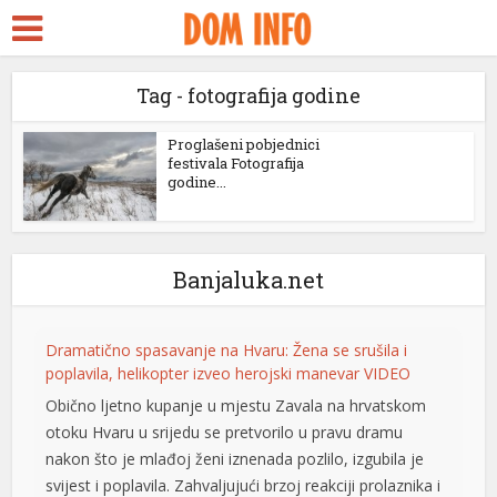
 Escort
eks
Tag - fotografija godine
treams
Proglašeni pobjednici
festivala Fotografija
godine...
k panel
k panel
k paketleri
Banjaluka.net
k
Dramatično spasavanje na Hvaru: Žena se srušila i
k
poplavila, helikopter izveo herojski manevar VIDEO
k
Obično ljetno kupanje u mjestu Zavala na hrvatskom
otoku Hvaru u srijedu se pretvorilo u pravu dramu
k
nakon što je mlađoj ženi iznenada pozlilo, izgubila je
svijest i poplavila. Zahvaljujući brzoj reakciji prolaznika i
k panel