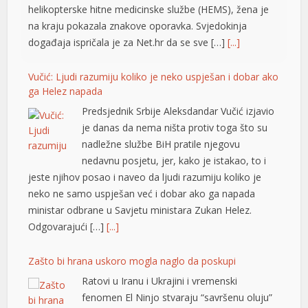
helikopterske hitne medicinske službe (HEMS), žena je
k panel
na kraju pokazala znakove oporavka. Svjedokinja
događaja ispričala je za Net.hr da se sve […]
[...]
k panel
k panel
Vučić: Ljudi razumiju koliko je neko uspješan i dobar ako
ga Helez napada
k panel
Predsjednik Srbije Aleksdandar Vučić izjavio
je danas da nema ništa protiv toga što su
k panel
nadležne službe BiH pratile njegovu
k panel
nedavnu posjetu, jer, kako je istakao, to i
jeste njihov posao i naveo da ljudi razumiju koliko je
k panel
neko ne samo uspješan već i dobar ako ga napada
k panel
ministar odbrane u Savjetu ministara Zukan Helez.
Odgovarajući […]
[...]
k panel
Zašto bi hrana uskoro mogla naglo da poskupi
k panel
Ratovi u Iranu i Ukrajini i vremenski
k panel
fenomen El Ninjo stvaraju “savršenu oluju”