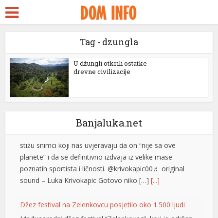
kara Escort
k ifşa
Tag - dzungla
bidy
Izašao na scenu: Novak Đoković zapjevao sa Vladom
ackstreams
U džungli otkrili ostatke
Georgievom u Herceg Novom (VIDEO)
drevne civilizacije
cklink panel
Srpski teniser Novak Đoković ne prestaje da
oduševljava region! Najbolji svih vremena je odlučio
cklink panel
ovog ljeta da se odmori u Crnoj Gori, a svakodnevno
stižu snimci koji nas uvjeravaju da on “nije sa ove
klink paketleri
Banjaluka.net
planete” i da se definitivno izdvaja iz velike mase
cklink
poznatih sportista i ličnosti. @krivokapic00♬ original
sound – Luka Krivokapic Gotovo niko […]
[...]
cklink
cklink
Džez festival na Zelenkovcu posjetilo oko 1.500 ljudi
Međunarodni džez festival “Zelenkovac”, koji je održan
cklink
na istoimenom lokalitetu kod Mrkonjić Grada, okupio je
cklink panel
oko 1.500 posjetilaca koji su u četiri koncertna dana u