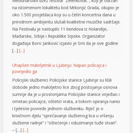
prirodnom ambijentu slušali kvalitetne muzičke sadržaje.
cklink panel
Na Festivalu je nastupilo 11 bendova iz Holandije,
Mađarske, Srbije i Republike Srpske. Organizator
cklink panel
događaja Boro Јanković izjavio je Srni da je ove godine
cklink panel
[…]
[...]
cklink panel
Uhapšen maloljetnik u Ljubinju: Napao policajca i
povrijedio ga
cklink panel
Policijski službenici Policijske stanice Ljubinje su lišili
cklink panel
slobode jedno maloljetno lice zbog postojanja osnova
sumnje da je u prostorijama Policijske stanice vrijeđao i
cklink panel
ometao policajce, oštetio vrata, a tokom opiranja nanio
cklink panel
i tjelesne povrede jednom službeniku. Riječ je o
krivičnom djelu “sprečavanje službenog lica u vršenju
cklink panel
službene radnje” i “oštećenje i oduzimanje tuđe stvari”.
cklink panel
– […]
[...]
cklink panel
Tompson u Imotskom pred 20.000 ljudi: Uzvici ZDS,