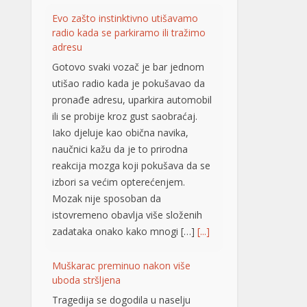
pronađe adresu, uparkira automobil
ili se probije kroz gust saobraćaj.
Iako djeluje kao obična navika,
naučnici kažu da je to prirodna
reakcija mozga koji pokušava da se
izbori sa većim opterećenjem.
Mozak nije sposoban da
istovremeno obavlja više složenih
zadataka onako kako mnogi […]
[...]
Muškarac preminuo nakon više
uboda stršljena
Tragedija se dogodila u naselju
Višnjica, na beogradskoj Paliluli. Na
Milićevom brdu, u naselju Šainovac,
muškarac je preminuo nakon više
uboda stršljena. Drugi detalji za sada
nisu poznati, piše Telegraf.