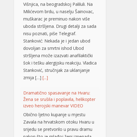
Stanković: Nekada je i jedan ubod
dovoljan za smrtni ishod Ubod
stršljena može izazvati anafilaktički
šok i tešku alergijsku reakciju. Vladica
Stanković, stručnjak za uklanjanje
zmija […]
[...]
Dramatično spasavanje na Hvaru:
Žena se srušila i poplavila, helikopter
izveo herojski manevar VIDEO
Obično ljetno kupanje u mjestu
Zavala na hrvatskom otoku Hvaru u
srijedu se pretvorilo u pravu dramu
nakon što je mlađoj ženi iznenada
pozlilo, izgubila je svijest i poplavila.
Zahvaljujući brzoj reakciji prolaznika i
helikopterske hitne medicinske
službe (HEMS), žena je na kraju
pokazala znakove oporavka.