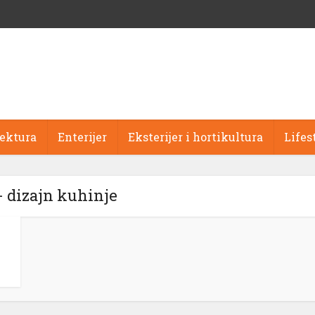
tektura
Enterijer
Eksterijer i hortikultura
Lifes
- dizajn kuhinje