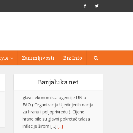
tyle
Zanimljivosti
Biz Info
Banjaluka.net
Evo zašto instinktivno utišavamo
radio kada se parkiramo ili tražimo
adresu
Gotovo svaki vozač je bar jednom
utišao radio kada je pokušavao da