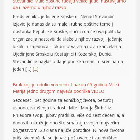
organizacija nastaviti da ulaže u njihov razvoj i jačanje
klink panel
lokalnih zajednica. Tokom otvaranja novih kancelarija
Ujedinjene Srpske u Kostajnici i Kozarskoj Dubici,
klink panel
Stevandić je naglasio da je podrška manjim sredinama
jedan […]
[...]
klink panel
klink panel
Brak koji je odolio vremenu: I nakon 65 godina Mile i
Marija jedno drugom najveća podrška VIDEO
klink panel
Šezdeset i pet godina zajedničkog života, bezbroj
klink panel
uspona, iskušenja i radosti. Mile i Marija Škrbić iz
Prijedora svoju ljubav gradili su više od šest decenija, a
klink panel
danas ih okružuje ono što smatraju svojim najvećim
bogatstvom, 23 člana najuže porodice. Njihova životna
klink panel
priča svjedoči da su ljubav, poštovanje i zajedništvo
klink panel
vrijednosti koje traju cijeli život. Ovo […]
[...]
klink panel
Opet izdvajanja za Ćirilični park: Ni dvije godine nakon
klink panel
otvaranja 33 hiljade KM za nova ulaganja