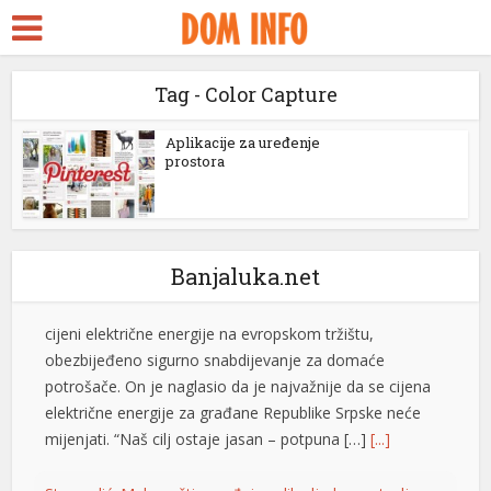
ara Escort
Petrović tvrdi da snabdijavanje strujom nije ugroženo:
k Seks
Otkrio i da li će doći do promjene cijena
Tag - Color Capture
idy
Generalni direktor “Elektroprivrede Republike
Srpske” Luka Petrović rekao je da je, uprkos
ckstreams
Aplikacije za uređenje
izuzetno nepovoljnoj hidrologiji,
prostora
dugotrajnom toplotnom talasu i visokoj
klink panel
cijeni električne energije na evropskom tržištu,
klink panel
obezbijeđeno sigurno snabdijevanje za domaće
potrošače. On je naglasio da je najvažnije da se cijena
klink paketleri
Banjaluka.net
električne energije za građane Republike Srpske neće
klink
mijenjati. “Naš cilj ostaje jasan – potpuna […]
[...]
klink
Stevandić: Male opštine rađaju velike ljude, nastavljamo
da ulažemo u njihov razvoj
klink
Predsjednik Ujedinjene Srpske dr Nenad Stevandić
klink
izjavio je danas da su male i rubne opštine temelj
opstanka Republike Srpske, ističući da će ova politička
klink